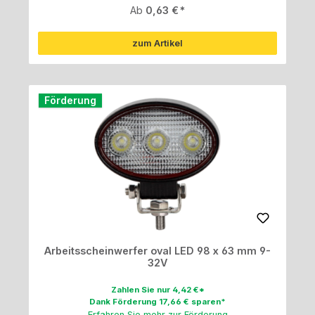
Regulärer Preis:
Ab
0,63 €
zum Artikel
Förderung
Arbeitsscheinwerfer oval LED 98 x 63 mm 9-
32V
Zahlen Sie nur 4,42 €*
Dank Förderung 17,66 € sparen*
Erfahren Sie mehr zur Förderung