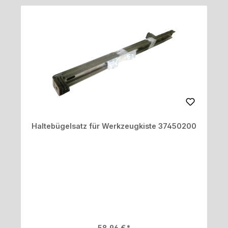
Haltebügelsatz für Werkzeugkiste 37450200
Regulärer Preis:
58,96 €