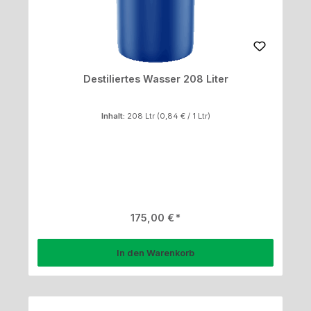
Destiliertes Wasser 208 Liter
Inhalt:
208 Ltr
(0,84 € / 1 Ltr)
Regulärer Preis:
175,00 €
In den Warenkorb