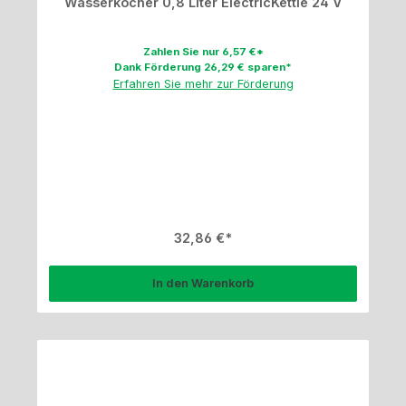
Wasserkocher 0,8 Liter ElectricKettle 24 V
Zahlen Sie nur 6,57 €*
Dank Förderung 26,29 € sparen*
Erfahren Sie mehr zur Förderung
Regulärer Preis:
32,86 €
In den Warenkorb