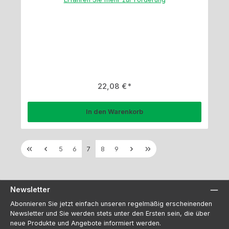
Regulärer Preis:
22,08 €
In den Warenkorb
Seite
Seite
Seite
Seite
Seite
5
6
7
8
9
Newsletter
Abonnieren Sie jetzt einfach unseren regelmäßig erscheinenden
Newsletter und Sie werden stets unter den Ersten sein, die über
neue Produkte und Angebote informiert werden.