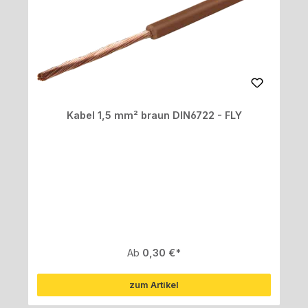
Kabel 1,5 mm² braun DIN6722 - FLY
Regulärer Preis:
Ab
0,30 €
zum Artikel