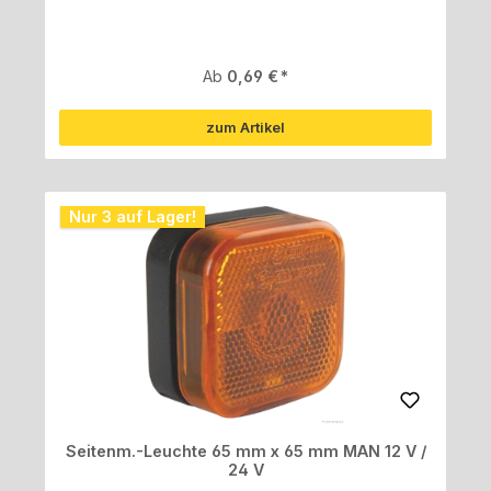
Regulärer Preis:
Ab
0,69 €
zum Artikel
Nur 3 auf Lager!
Seitenm.-Leuchte 65 mm x 65 mm MAN 12 V /
24 V