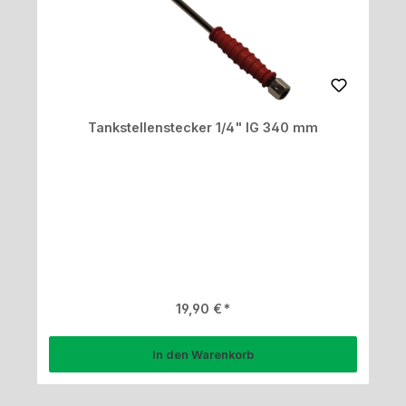
Tankstellenstecker 1/4" IG 340 mm
Regulärer Preis:
19,90 €
In den Warenkorb