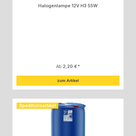
Halogenlampe 12V H3 55W
Regulärer Preis:
Ab
2,20 €
zum Artikel
Speditionsartikel