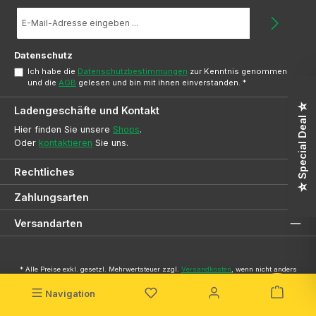
E-
Mail-
Adresse
*
Datenschutz
Ich habe die
Datenschutzbestimmungen
zur Kenntnis genommen
und die
AGB
gelesen und bin mit ihnen einverstanden.
*
☆ Special Deal ☆
Ladengeschäfte und Kontakt
Hier finden Sie unsere
Shops
.
Oder
kontaktieren
Sie uns.
Rechtliches
Zahlungsarten
Versandarten
* Alle Preise exkl. gesetzl. Mehrwertsteuer zzgl.
Versandkosten
, wenn nicht anders
angegeben.
Bilder können abweichen. Verfügbarkeiten unter Vorbehalt.
Navigation
© 2026 SVG-Dresden Onlineshop - Alle Rechte vorbehalten.