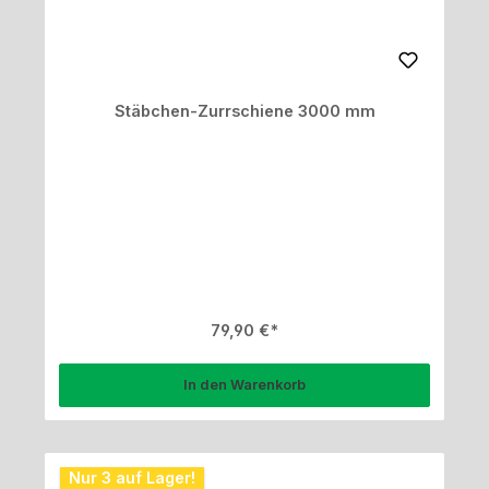
Stäbchen-Zurrschiene 3000 mm
Regulärer Preis:
79,90 €
In den Warenkorb
Nur 3 auf Lager!