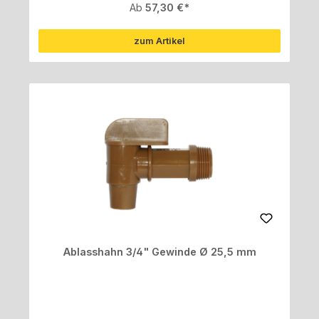
Regulärer Preis:
Ab
57,30 €
zum Artikel
Ablasshahn 3/4" Gewinde Ø 25,5 mm