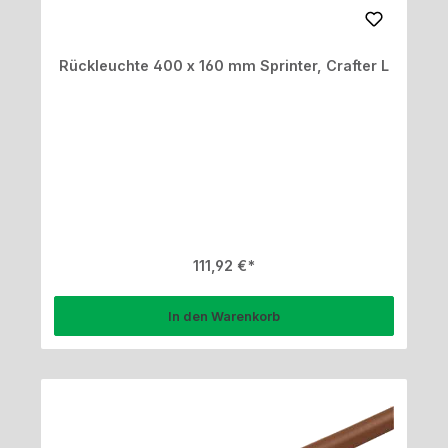
Rückleuchte 400 x 160 mm Sprinter, Crafter L
Regulärer Preis:
111,92 €
In den Warenkorb