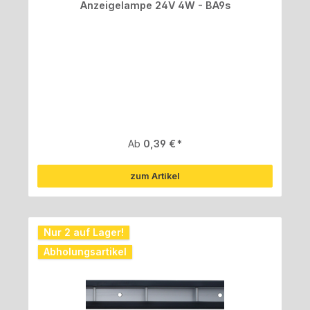
Anzeigelampe 24V 4W - BA9s
Regulärer Preis:
Ab
0,39 €
zum Artikel
Nur 2 auf Lager!
Abholungsartikel