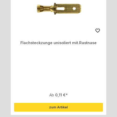
Flachsteckzunge unisoliert mit.Rastnase
Regulärer Preis:
Ab
0,11 €
zum Artikel