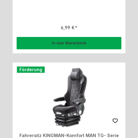
Regulärer Preis:
6,99 €
In den Warenkorb
Förderung
Fahrersitz KINGMAN-Komfort MAN TG- Serie