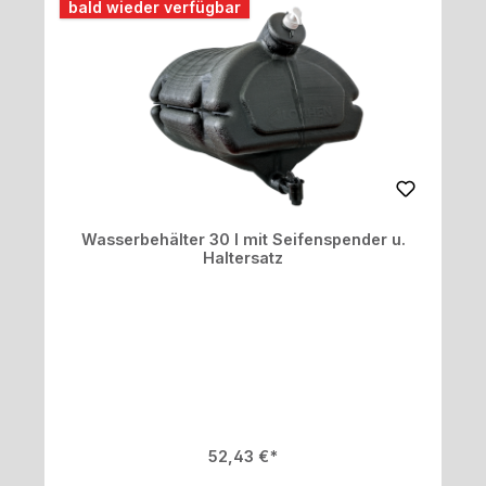
bald wieder verfügbar
Wasserbehälter 30 l mit Seifenspender u.
Haltersatz
Regulärer Preis:
52,43 €