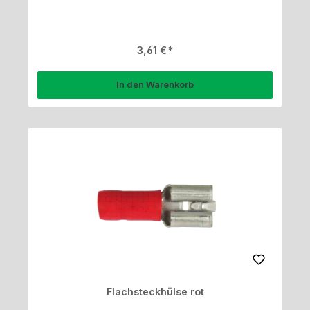
Regulärer Preis:
3,61 €
In den Warenkorb
Flachsteckhülse rot