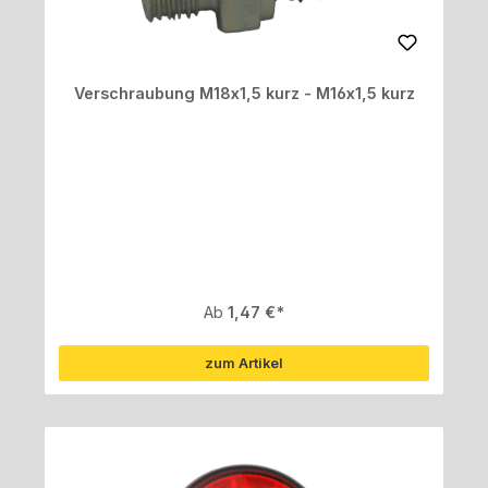
Verschraubung M18x1,5 kurz - M16x1,5 kurz
Regulärer Preis:
Ab
1,47 €
zum Artikel