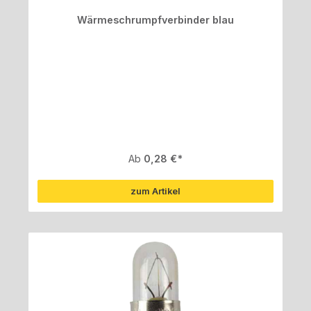
Wärmeschrumpfverbinder blau
Regulärer Preis:
Ab
0,28 €
zum Artikel