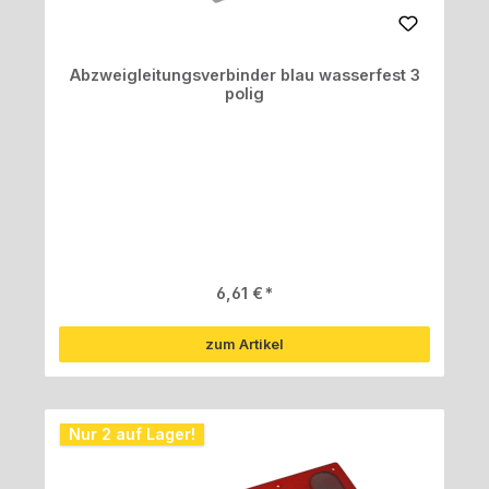
Abzweigleitungsverbinder blau wasserfest 3
polig
Regulärer Preis:
6,61 €
zum Artikel
Nur 2 auf Lager!