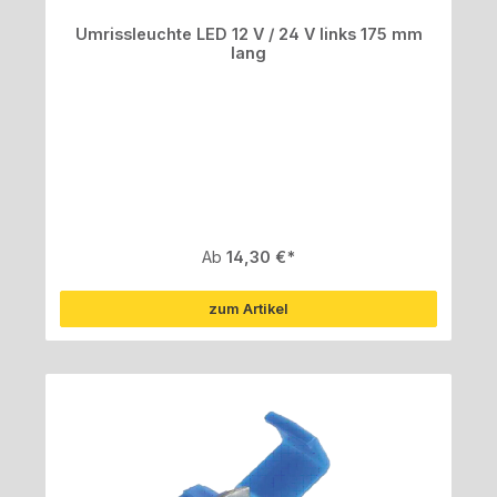
Umrissleuchte LED 12 V / 24 V links 175 mm
lang
Regulärer Preis:
Ab
14,30 €
zum Artikel