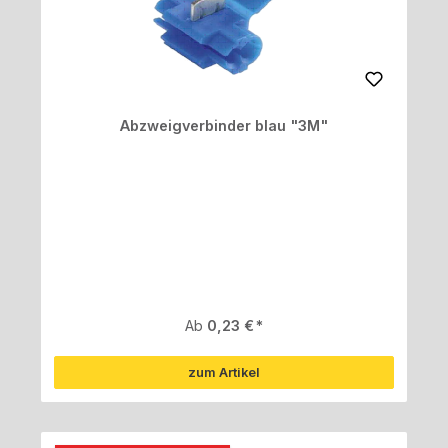
Abzweigverbinder blau "3M"
Regulärer Preis:
Ab
0,23 €
zum Artikel