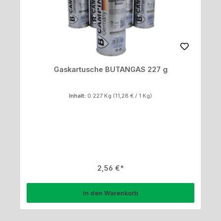
Gaskartusche BUTANGAS 227 g
Inhalt:
0.227 Kg
(11,28 € / 1 Kg)
Regulärer Preis:
2,56 €
In den Warenkorb