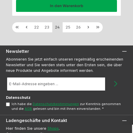
In den Warenkorb
Seite
Seite
Seite
Seite
Seite
22
23
24
25
26
Newsletter
Abonnieren Sie jetzt einfach unseren regelmäßig erscheinenden
Newsletter und Sie werden stets unter den Ersten sein, die über
neue Produkte und Angebote informiert werden.
E-
Mail-
Adresse
*
Datenschutz
Ich habe die
Datenschutzbestimmungen
zur Kenntnis genommen
und die
AGB
gelesen und bin mit ihnen einverstanden.
*
Ladengeschäfte und Kontakt
Hier finden Sie unsere
Shops
.