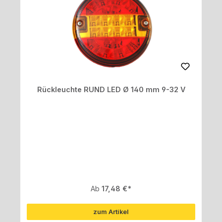
Rückleuchte RUND LED Ø 140 mm 9-32 V
Regulärer Preis:
Ab
17,48 €
zum Artikel