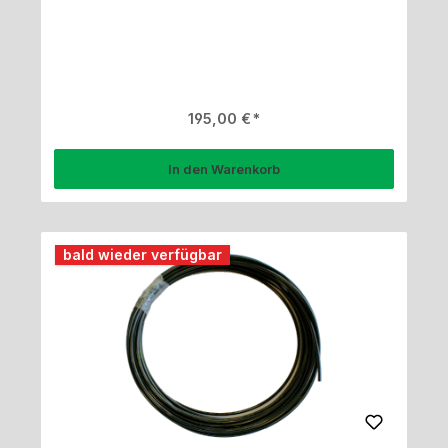
Regulärer Preis:
195,00 €
In den Warenkorb
bald wieder verfügbar