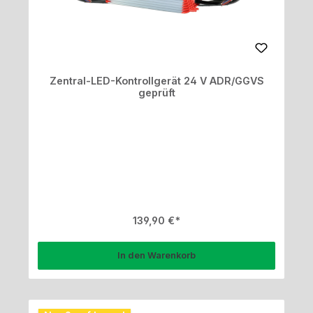
Zentral-LED-Kontrollgerät 24 V ADR/GGVS
geprüft
Regulärer Preis:
139,90 €
In den Warenkorb