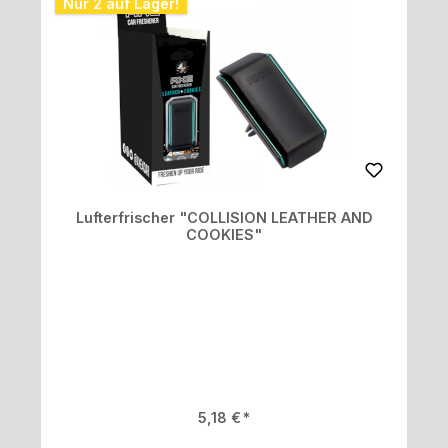
Nur 2 auf Lager!
Lufterfrischer "COLLISION LEATHER AND
COOKIES"
Regulärer Preis:
5,18 €