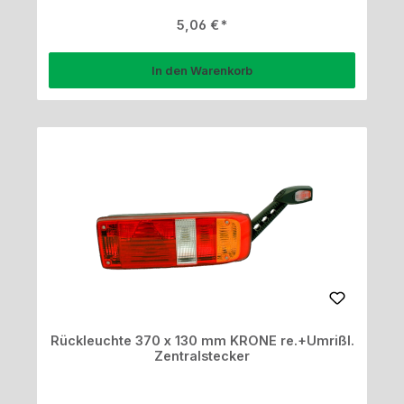
Regulärer Preis:
5,06 €
In den Warenkorb
Rückleuchte 370 x 130 mm KRONE re.+Umrißl.
Zentralstecker