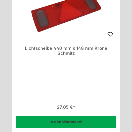
Lichtscheibe 440 mm x 148 mm Krone
Schmitz
Regulärer Preis:
27,05 €
In den Warenkorb