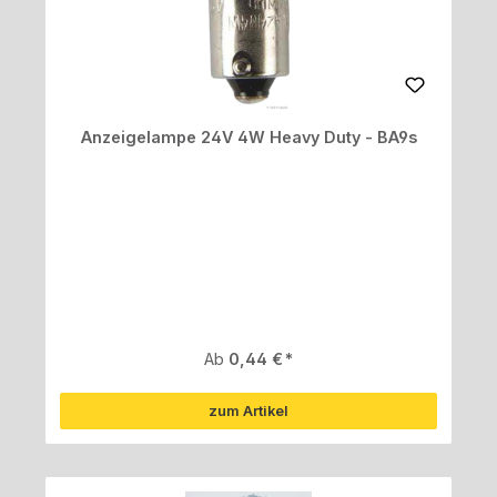
Anzeigelampe 24V 4W Heavy Duty - BA9s
Regulärer Preis:
Ab
0,44 €
zum Artikel