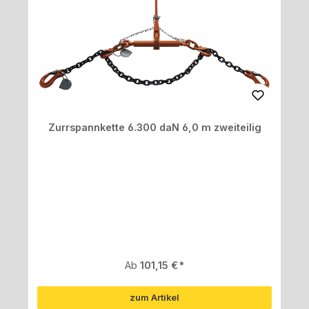
Zurrspannkette 6.300 daN 6,0 m zweiteilig
Regulärer Preis:
Ab
101,15 €
zum Artikel