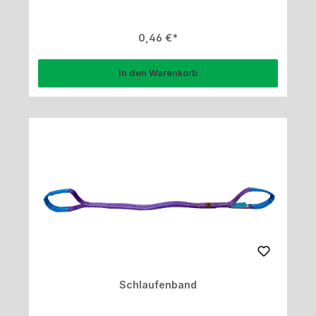
Regulärer Preis:
0,46 €
In den Warenkorb
Schlaufenband