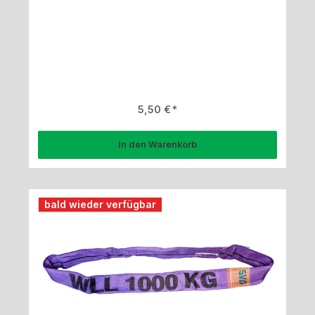
Regulärer Preis:
5,50 €
In den Warenkorb
bald wieder verfügbar