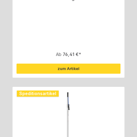
Regulärer Preis:
Ab
76,41 €
zum Artikel
Speditionsartikel