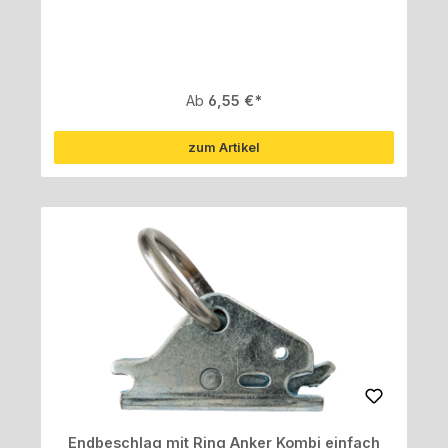
Regulärer Preis:
Ab
6,55 €
zum Artikel
Endbeschlag mit Ring Anker Kombi einfach