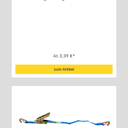
Regulärer Preis:
Ab
3,39 €
zum Artikel