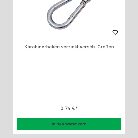
Karabinerhaken verzinkt versch. Größen
Regulärer Preis:
0,74 €
In den Warenkorb