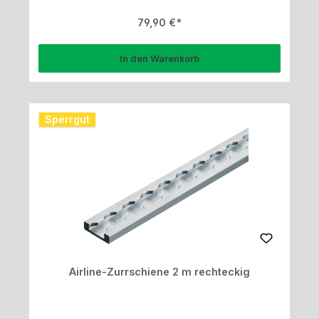
Regulärer Preis:
79,90 €
In den Warenkorb
Sperrgut
Airline-Zurrschiene 2 m rechteckig