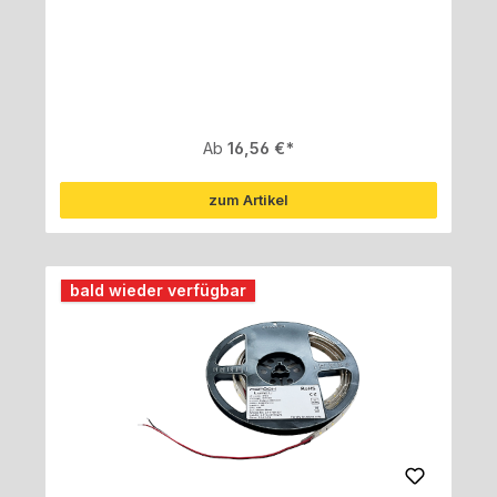
Regulärer Preis:
Ab
16,56 €
zum Artikel
bald wieder verfügbar