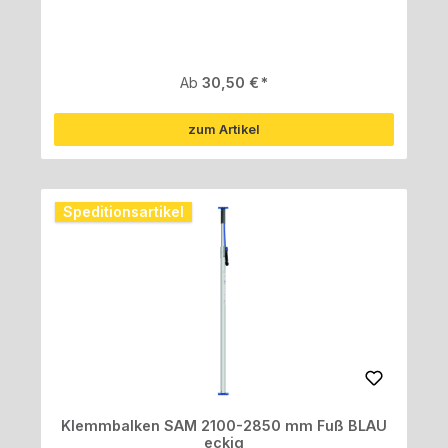
Regulärer Preis:
Ab
30,50 €
zum Artikel
Speditionsartikel
Klemmbalken SAM 2100-2850 mm Fuß BLAU
eckig