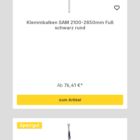
Klemmbalken SAM 2100-2850mm Fuß
schwarz rund
Regulärer Preis:
Ab
76,41 €
zum Artikel
Sperrgut