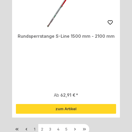
Rundsperrstange S-Line 1500 mm - 2100 mm
Regulärer Preis:
Ab
62,91 €
zum Artikel
Seite
Seite
Seite
Seite
Seite
1
2
3
4
5