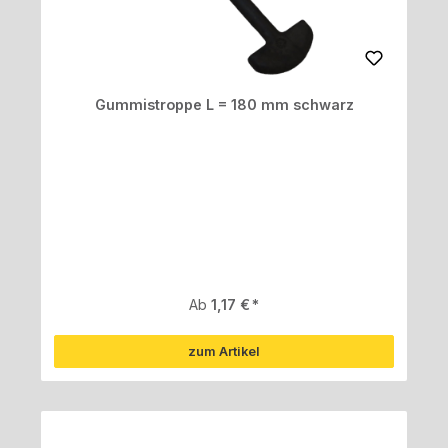
Gummistroppe L = 180 mm schwarz
Regulärer Preis:
Ab
1,17 €
zum Artikel