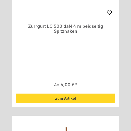
Zurrgurt LC 500 daN 4 m beidseitig
Spitzhaken
Regulärer Preis:
Ab
6,00 €
zum Artikel