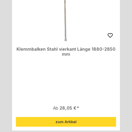
Klemmbalken Stahl vierkant Länge 1880-2850
mm
Regulärer Preis:
Ab
28,05 €
zum Artikel