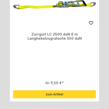
Zurrgurt LC 2500 daN 8 m
Langhebelzugratsche 550 daN
Regulärer Preis:
Ab
9,50 €
zum Artikel