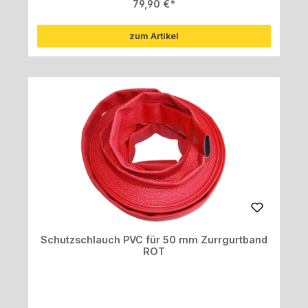
Regulärer Preis:
79,90 €
zum Artikel
Schutzschlauch PVC für 50 mm Zurrgurtband
ROT