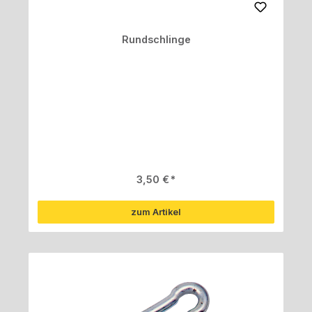
Rundschlinge
Regulärer Preis:
3,50 €
zum Artikel