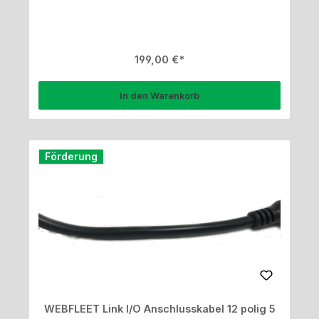
Regulärer Preis:
199,00 €
In den Warenkorb
Förderung
WEBFLEET Link I/O Anschlusskabel 12 polig 5