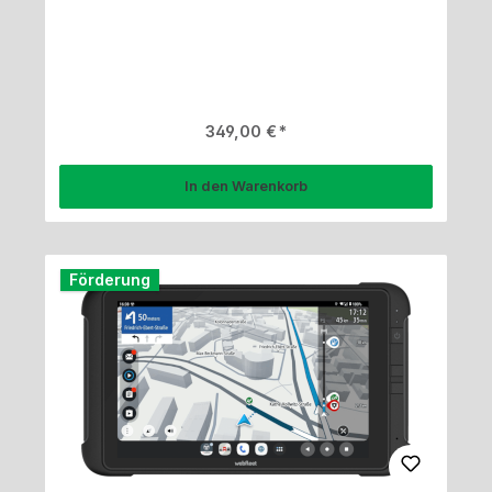
Regulärer Preis:
349,00 €
In den Warenkorb
Förderung