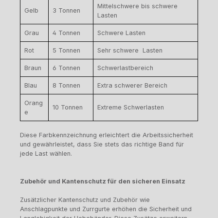
Mittelschwere bis schwere
Gelb
3 Tonnen
Lasten
Grau
4 Tonnen
Schwere Lasten
Rot
5 Tonnen
Sehr schwere Lasten
Braun
6 Tonnen
Schwerlastbereich
Blau
8 Tonnen
Extra schwerer Bereich
Orang
10 Tonnen
Extreme Schwerlasten
e
Diese Farbkennzeichnung erleichtert die Arbeitssicherheit
und gewährleistet, dass Sie stets das richtige Band für
jede Last wählen.
Zubehör und Kantenschutz für den sicheren Einsatz
Zusätzlicher Kantenschutz und Zubehör wie
Anschlagpunkte und Zurrgurte erhöhen die Sicherheit und