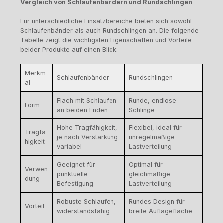
Vergleich von Schlaufenbändern und Rundschlingen
Für unterschiedliche Einsatzbereiche bieten sich sowohl
Schlaufenbänder als auch Rundschlingen an. Die folgende
Tabelle zeigt die wichtigsten Eigenschaften und Vorteile
beider Produkte auf einen Blick:
Merkm
Schlaufenbänder
Rundschlingen
al
Flach mit Schlaufen
Runde, endlose
Form
an beiden Enden
Schlinge
Hohe Tragfähigkeit,
Flexibel, ideal für
Tragfä
je nach Verstärkung
unregelmäßige
higkeit
variabel
Lastverteilung
Geeignet für
Optimal für
Verwen
punktuelle
gleichmäßige
dung
Befestigung
Lastverteilung
Robuste Schlaufen,
Rundes Design für
Vorteil
widerstandsfähig
breite Auflagefläche