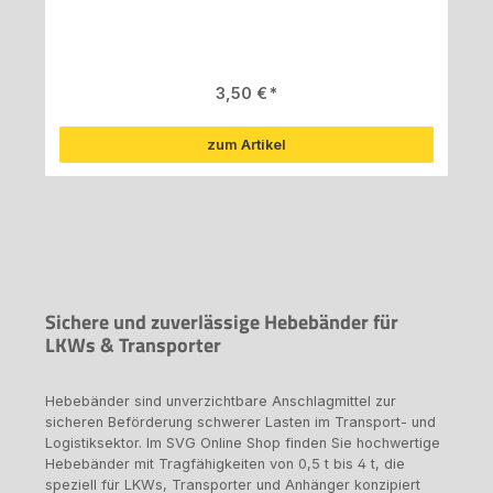
Regulärer Preis:
3,50 €
zum Artikel
Sichere und zuverlässige Hebebänder für
LKWs & Transporter
Hebebänder sind unverzichtbare Anschlagmittel zur
sicheren Beförderung schwerer Lasten im Transport- und
Logistiksektor. Im SVG Online Shop finden Sie hochwertige
Hebebänder mit Tragfähigkeiten von 0,5 t bis 4 t, die
speziell für LKWs, Transporter und Anhänger konzipiert