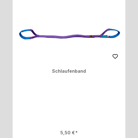
Schlaufenband
Regulärer Preis:
5,50 €