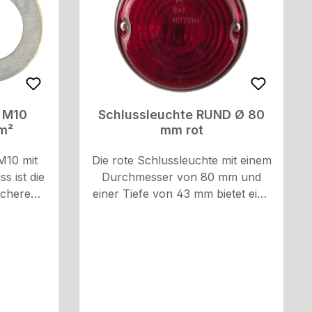
.00-
.50-15"
17.5"
 Bitte
ahrzeug-
ische
assung
 M10
Schlussleuchte RUND Ø 80
andbuch
mm²
mm rot
on
M10 mit
Die rote Schlussleuchte mit einem
s ist die
Durchmesser von 80 mm und
ichere
einer Tiefe von 43 mm bietet eine
en. Mit
zuverlässigeBeleuchtungslösung.
sser von
Durch die Anbaumontage und die
on 19 mm
geprüfte Qualität nach E12-
N/ISO
Standards ist sie eine
verbinder
sichereWahl.Technische Details:
 einem
Ø: 80 mm Tiefe: 43 mm Anbau
 bis 2,5
Prüfz. E12 027110, E1 31438