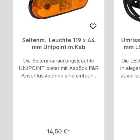
Kabelve
angesc
um ein
Falle e
Seitenm.-Leuchte 119 x 44
Umriss
mm Unipoint m.Kab
mm LE
Die Seitenmarkierungsleuchte
Die LED
UNIPOINT bietet mit Aspöck P&R
in elega
Anschlusstechnik eine einfache
zuverlä
und sichere Montage. Mit ihren
rechte o
kompakten Abmessungen und
LED
gelber LED-Farbe gewährleistet
wasser
sie klare Sichtbarkeit im Verkehr.
Rot
Die Seitenmarkierungsleuchte ist
Abmess
E-Typ-geprüft und erfüllt höchste
mm x 24
Sicherheitsstandards nach
Fahrzeu
Regulärer Preis:
14,50 €
ADR/GGVS um eine zuverlässige
Optik,