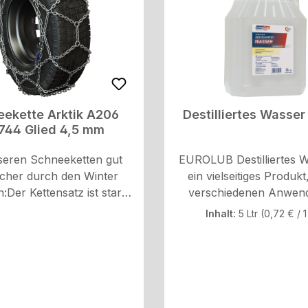
eekette Arktik A206
Destilliertes Wasser 
744 Glied 4,5 mm
seren Schneeketten gut
EUROLUB Destilliertes W
icher durch den Winter
ein vielseitiges Produkt
Der Kettensatz ist stark
verschiedenen Anwen
verlässig, homologiert
gebieten eingesetzt wer
Inhalt:
5 Ltr
(0,72 € / 1
der Norm ON V5119, und
darunter Autobatter
-fläche in rautenförmiger
Autokühler, Bügelei
ung.Aus speziallegiertem
Luftbefeuchter, Aquar
ahl gefertigt, ist die
Laboratorien. Es erfül
tte mit D-Profil-Gliedern
Spezifikationen VDE 0