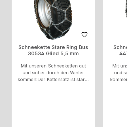
Schneekette Stare Ring Bus
Schn
30534 Glied 5,5 mm
44
Mit unseren Schneeketten gut
Mit un
und sicher durch den Winter
und s
kommen:Der Kettensatz ist stark,
kommen:
zuverlässig und die Lauf fläche in
und zu
rautenförmiger
gemäß 
Ausführung.Aus hochwertig
die Lauf
wärmebehandeltem Stahl
Ausführ
gefertigt, ist die Schneekette mit
St
D-Profil-Gliedern aus-gestattet,
Schneeke