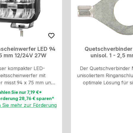
Rad-/Reifenkombinationen: 9
16" 11.5/80-15.3" 33X12
33X12.50-18" 275/70-
275/70-18" 285/75-16"
beachten Sie mögliche f
und herstellerspezif
Hinweise in Ihrer Zul
sscheinwerfer LED 94
Quetschverbinder
oderIhrem Fahrzeugh
75 mm 12/24V 27W
unisol. 1 - 2,5 
zur Benutzung v
Schneeketten.
ser kompakter LED-
Der Quetschverbinder 
eitsscheinwerfer mit
unisoliertem Ringanschlus
er misst 94 x 75 mm und
optimale Lösung für s
t über 8leistungsstarke
elektrische Verbindung
hlen Sie nur 7,19 €*
ie in einem Gehäuse aus
einem Bohrungsdurchme
rderung 28,76 € sparen*
z lackiertem Aluminium
10,5 mm, einer Länge v
n Sie mehr zur Förderung
gebracht sind.Mit einer
und entsprechend DI
spannung von 12 bis 24 V
46234 ist dieser Quetsch
sich dieser Scheinwerfer
speziell für Kabel mit
fältige Anwend-ungen und
Durchmesser von 1,5 mm²