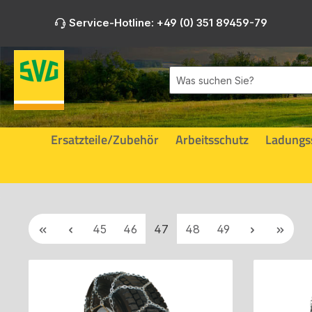
m Hauptinhalt springen
Zur Suche springen
Zur Hauptnavigation springen
Service-Hotline: +49 (0) 351 89459-79
Ersatzteile/Zubehör
Arbeitsschutz
Ladungs
Seite
Seite
Seite
Seite
Seite
45
46
47
48
49