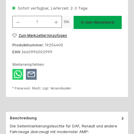
Sofort verfügbar, Lieferzeit: 2-3 Tage
Produkt Anzahl: Gib den gewünschten Wert ein oder benutze die Schaltfl
Stk
In den Warenkorb
Zum Merkzettel hinzufügen
Produktnummer:
19254400
EAN
3660996002999
Weiterempfehlen:
* Preise exkl. MwSt. zzgl. Versandkosten
Beschreibung
Die Seitenmarkierungsleuchte für DAF, Renault und andere
Fahrzeuge überzeugt mit modernster AMP-