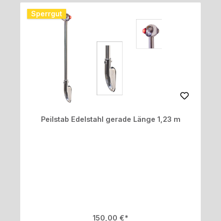
Sperrgut
Peilstab Edelstahl gerade Länge 1,23 m
Regulärer Preis:
150,00 €