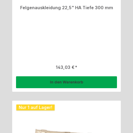
Felgenauskleidung 22,5" HA Tiefe 300 mm
Regulärer Preis:
143,03 €
In den Warenkorb
Nur 1 auf Lager!