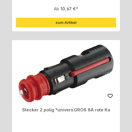
Regulärer Preis:
Ab
10,67 €
zum Artikel
Stecker 2 polig *univers.GROß 8A rote Ka