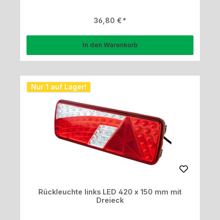
Regulärer Preis:
36,80 €
In den Warenkorb
Nur 1 auf Lager!
Rückleuchte links LED 420 x 150 mm mit
Dreieck