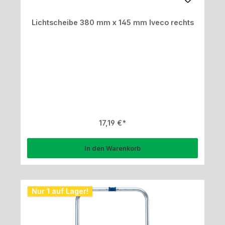
Lichtscheibe 380 mm x 145 mm Iveco rechts
Regulärer Preis:
17,19 €
In den Warenkorb
Nur 1 auf Lager!