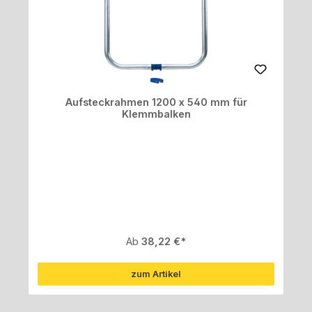
Aufsteckrahmen 1200 x 540 mm für
Klemmbalken
Regulärer Preis:
Ab
38,22 €
zum Artikel