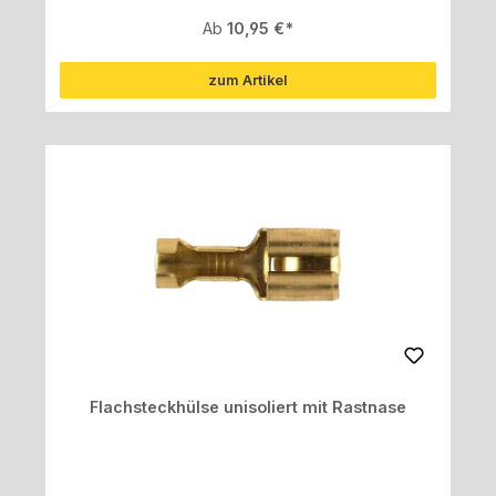
Regulärer Preis:
Ab
10,95 €
zum Artikel
Flachsteckhülse unisoliert mit Rastnase