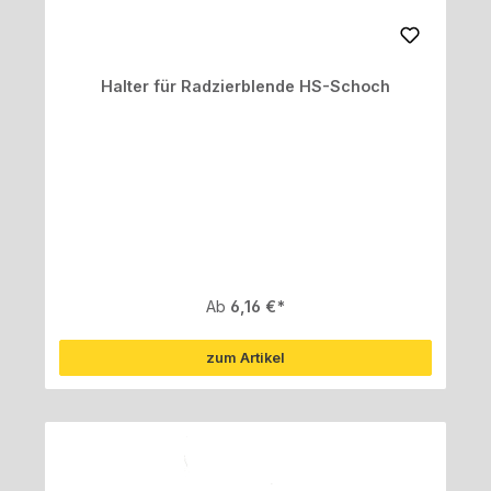
Halter für Radzierblende HS-Schoch
Regulärer Preis:
Ab
6,16 €
zum Artikel