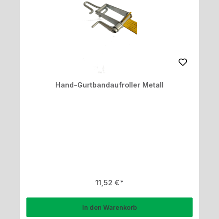
Hand-Gurtbandaufroller Metall
Regulärer Preis:
11,52 €
In den Warenkorb