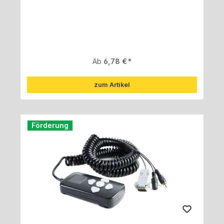
Regulärer Preis:
Ab
6,78 €
zum Artikel
Förderung