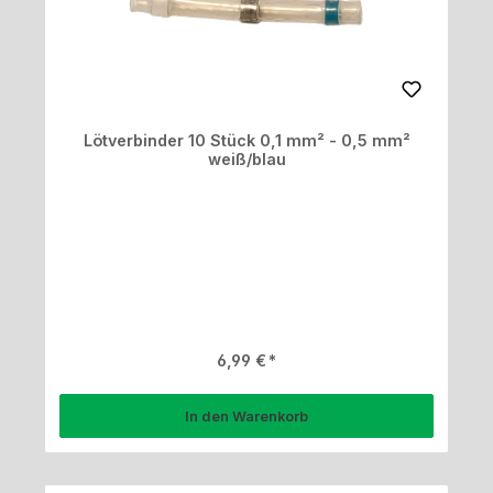
Lötverbinder 10 Stück 0,1 mm² - 0,5 mm²
weiß/blau
Regulärer Preis:
6,99 €
In den Warenkorb