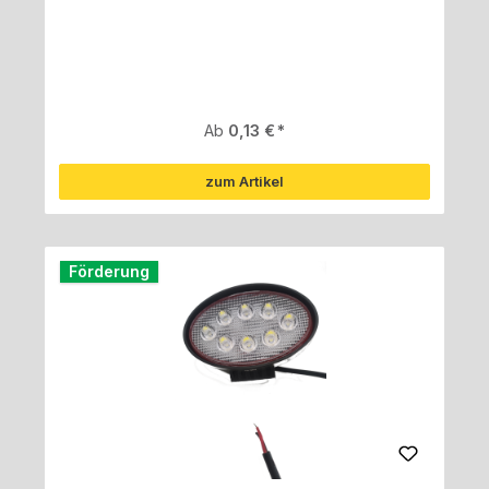
Regulärer Preis:
Ab
0,13 €
zum Artikel
Förderung