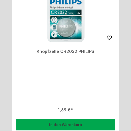
Knopfzelle CR2032 PHILIPS
Regulärer Preis:
1,69 €
In den Warenkorb