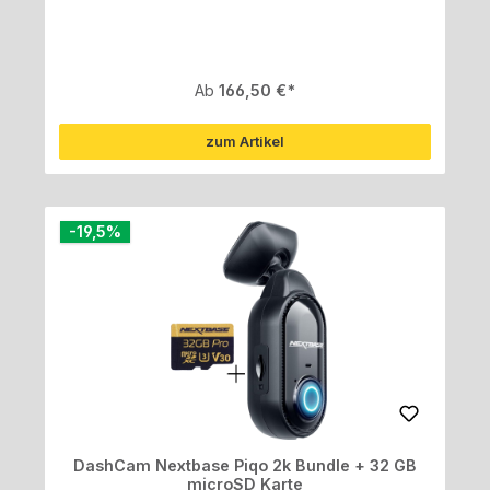
Regulärer Preis:
Ab
166,50 €
zum Artikel
Rabatt
-19,5%
DashCam Nextbase Piqo 2k Bundle + 32 GB
microSD Karte