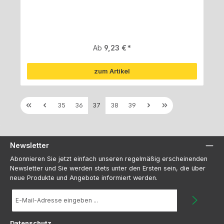
Regulärer Preis:
Ab
9,23 €
zum Artikel
Seite
Seite
Seite
Seite
Seite
35
36
37
38
39
Newsletter
Abonnieren Sie jetzt einfach unseren regelmäßig erscheinenden
Newsletter und Sie werden stets unter den Ersten sein, die über
neue Produkte und Angebote informiert werden.
E-
Mail-
Adresse
*
Datenschutz