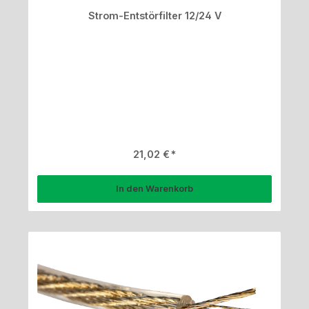
Strom-Entstörfilter 12/24 V
Regulärer Preis:
21,02 €
In den Warenkorb