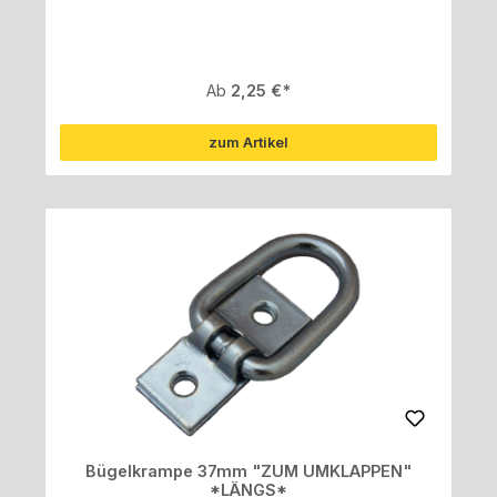
Regulärer Preis:
Ab
2,25 €
zum Artikel
Bügelkrampe 37mm "ZUM UMKLAPPEN"
*LÄNGS*