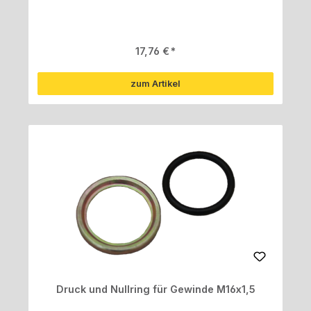
Regulärer Preis:
17,76 €
zum Artikel
Druck und Nullring für Gewinde M16x1,5