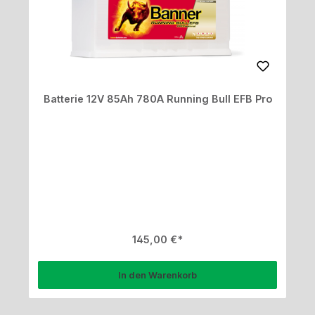
Batterie 12V 85Ah 780A Running Bull EFB Pro
Regulärer Preis:
145,00 €
In den Warenkorb