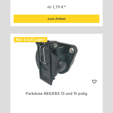
Regulärer Preis:
Ab
1,79 €
zum Artikel
Nur 2 auf Lager!
Parkdose ABS/EBS 13 und 15 polig