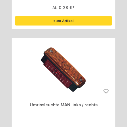
Regulärer Preis:
Ab
0,28 €
zum Artikel
Umrissleuchte MAN links / rechts