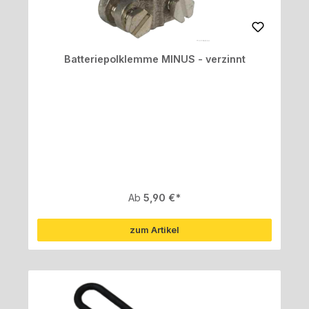
Batteriepolklemme MINUS - verzinnt
Regulärer Preis:
Ab
5,90 €
zum Artikel