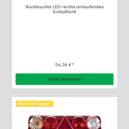
Rückleuchte LED rechts umlaufendes
Schlußlicht
Regulärer Preis:
54,36 €
In den Warenkorb
Nur 1 auf Lager!