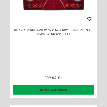
Rückleuchte 420 mm x 148 mm EUROPOINT II
links 5x Anschlüsse
Regulärer Preis:
109,84 €
In den Warenkorb