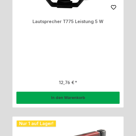
Lautsprecher T775 Leistung 5 W
Regulärer Preis:
12,76 €
In den Warenkorb
Nur 1 auf Lager!