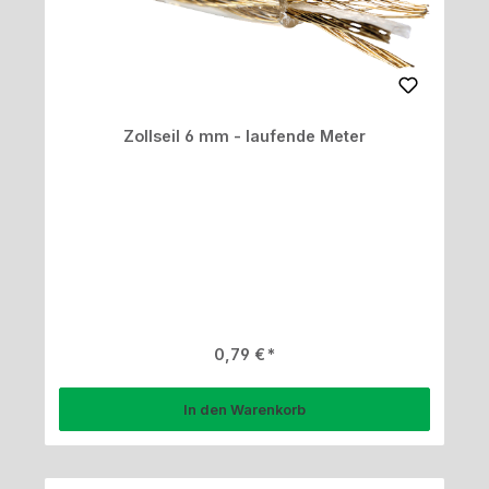
Zollseil 6 mm - laufende Meter
Regulärer Preis:
0,79 €
In den Warenkorb