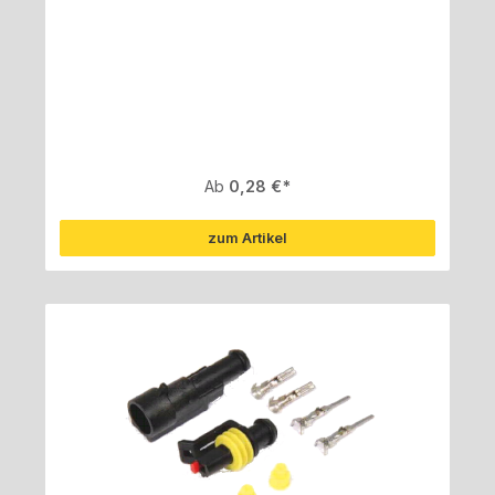
Regulärer Preis:
Ab
0,28 €
zum Artikel