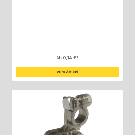
Regulärer Preis:
Ab
0,14 €
zum Artikel