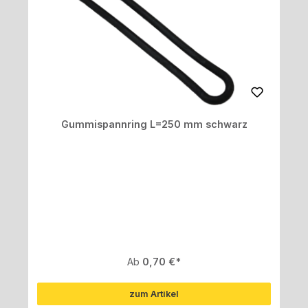
Gummispannring L=250 mm schwarz
Regulärer Preis:
Ab
0,70 €
zum Artikel