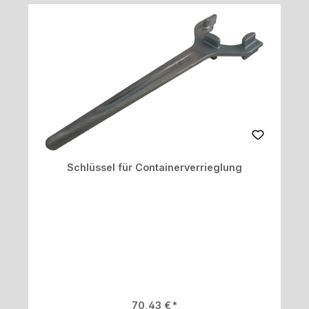
Schlüssel für Containerverrieglung
Regulärer Preis:
70,43 €