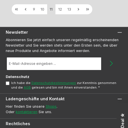
Seite
Seite
Seite
Seite
Seite
9
10
11
12
13
Newsletter
Abonnieren Sie jetzt einfach unseren regelmäßig erscheinenden
Newsletter und Sie werden stets unter den Ersten sein, die über
neue Produkte und Angebote informiert werden.
E-
Mail-
Adresse
*
Datenschutz
Ich habe die
Datenschutzbestimmungen
zur Kenntnis genommen
und die
AGB
gelesen und bin mit ihnen einverstanden.
*
Ladengeschäfte und Kontakt
Hier finden Sie unsere
Shops
.
Oder
kontaktieren
Sie uns.
Rechtliches