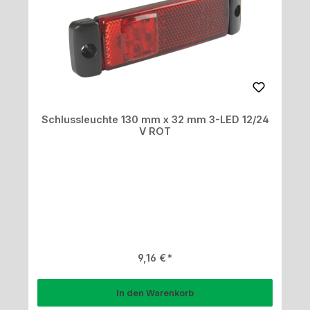
Schlussleuchte 130 mm x 32 mm 3-LED 12/24
V ROT
Regulärer Preis:
9,16 €
In den Warenkorb