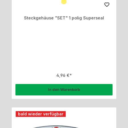
Steckgehäuse "SET" 1 polig Superseal
Regulärer Preis:
4,96 €
In den Warenkorb
bald wieder verfügbar