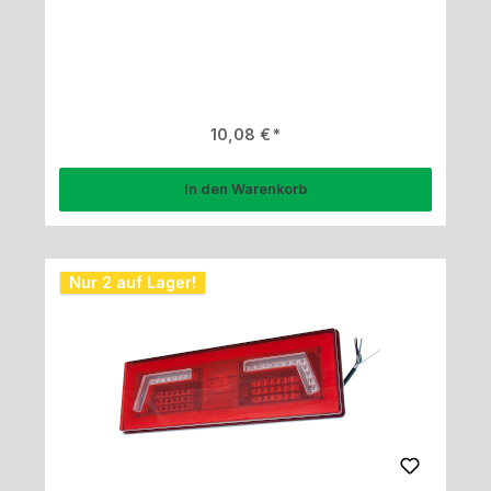
Regulärer Preis:
10,08 €
In den Warenkorb
Nur 2 auf Lager!