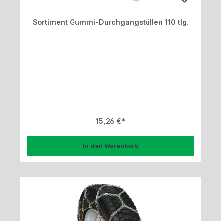
Sortiment Gummi-Durchgangstüllen 110 tlg.
Regulärer Preis:
15,26 €
In den Warenkorb