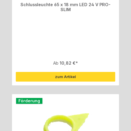
Schlussleuchte 65 x 18 mm LED 24 V PRO-
SLIM
Regulärer Preis:
Ab
10,82 €
zum Artikel
Förderung