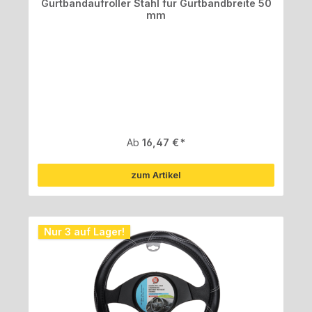
Gurtbandaufroller Stahl für Gurtbandbreite 50
mm
Regulärer Preis:
Ab
16,47 €
zum Artikel
Nur 3 auf Lager!