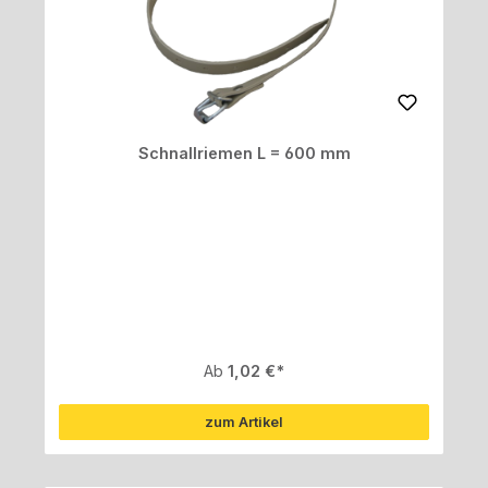
Schnallriemen L = 600 mm
Regulärer Preis:
Ab
1,02 €
zum Artikel