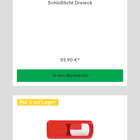
Schlußlicht Dreieck
Regulärer Preis:
59,90 €
In den Warenkorb
Nur 3 auf Lager!