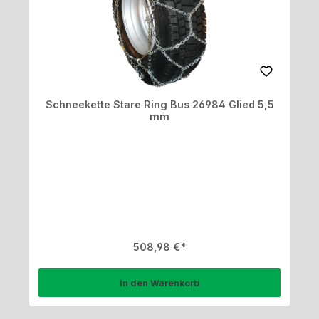
Schneekette Stare Ring Bus 26984 Glied 5,5
mm
Regulärer Preis:
508,98 €
In den Warenkorb