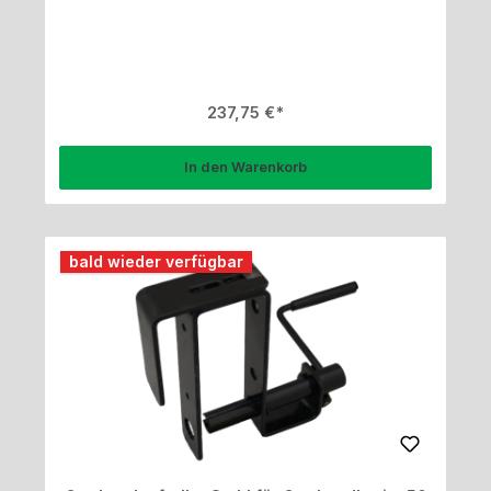
Regulärer Preis:
237,75 €
In den Warenkorb
bald wieder verfügbar