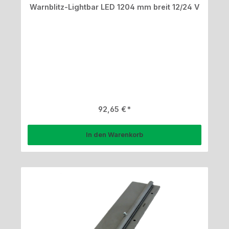
Warnblitz-Lightbar LED 1204 mm breit 12/24 V
Regulärer Preis:
92,65 €
In den Warenkorb