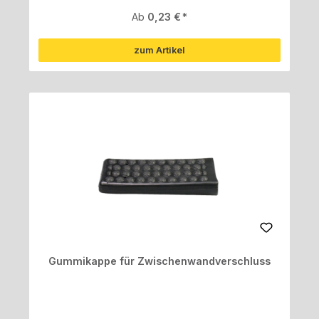
Regulärer Preis:
Ab
0,23 €
zum Artikel
Gummikappe für Zwischenwandverschluss