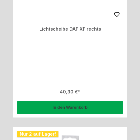
Lichtscheibe DAF XF rechts
Regulärer Preis:
40,30 €
In den Warenkorb
Nur 2 auf Lager!