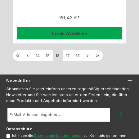
Regulärer Preis:
90,42 €
In den Warenkorb
Seite
Seite
Seite
Seite
Seite
14
15
16
17
18
Newsletter
Abonnieren Sie jetzt einfach unseren regelmäßig erscheinenden
Newsletter und Sie werden stets unter den Ersten sein, die über
neue Produkte und Angebote informiert werden.
E-
Mail-
Adresse
*
Datenschutz
Ich habe die
Datenschutzbestimmungen
zur Kenntnis genommen