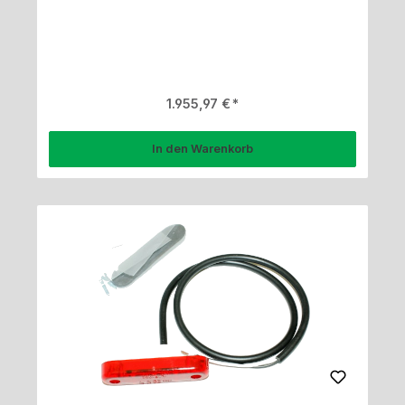
Regulärer Preis:
1.955,97 €
In den Warenkorb