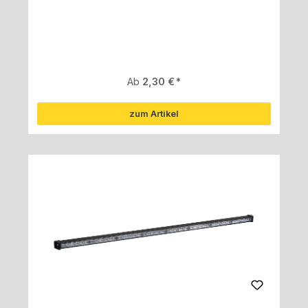
Regulärer Preis:
Ab
2,30 €
zum Artikel