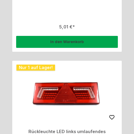
Regulärer Preis:
5,01 €
In den Warenkorb
Nur 1 auf Lager!
Rückleuchte LED links umlaufendes