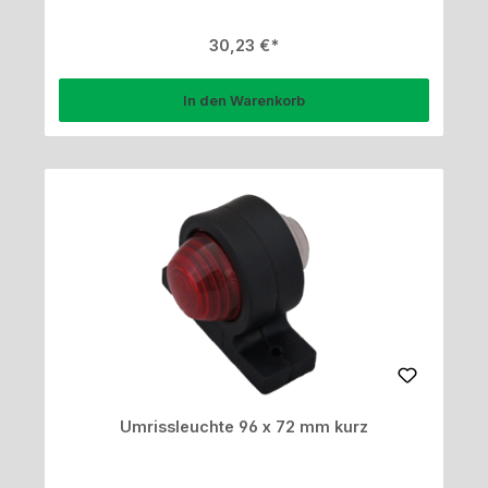
Regulärer Preis:
30,23 €
In den Warenkorb
Umrissleuchte 96 x 72 mm kurz