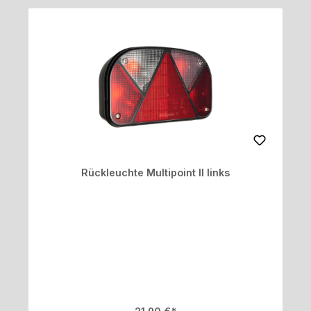
Rückleuchte Multipoint II links
Regulärer Preis: