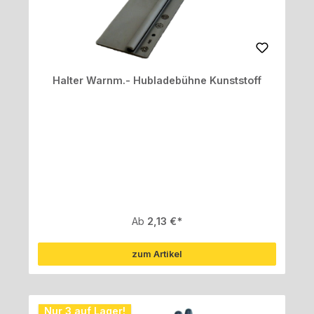
Halter Warnm.- Hubladebühne Kunststoff
Regulärer Preis:
Ab
2,13 €
zum Artikel
Nur 3 auf Lager!