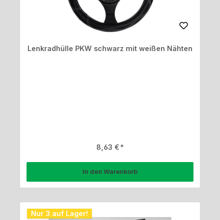
Lenkradhülle PKW schwarz mit weißen Nähten
Regulärer Preis:
8,63 €
In den Warenkorb
Nur 3 auf Lager!