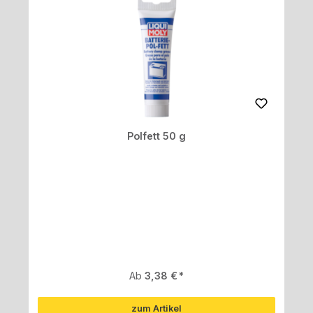
Polfett 50 g
Regulärer Preis:
Ab
3,38 €
zum Artikel