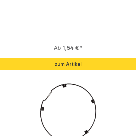
Regulärer Preis:
Ab
1,54 €
zum Artikel