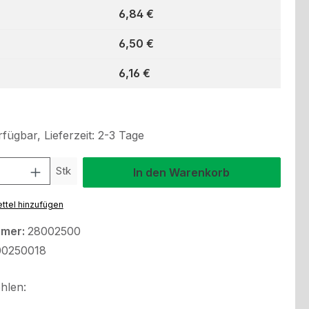
6,84 €
6,50 €
6,16 €
fügbar, Lieferzeit: 2-3 Tage
l: Gib den gewünschten Wert ein oder benutze die Schaltflächen um
Stk
In den Warenkorb
ttel hinzufügen
mmer:
28002500
0250018
hlen: