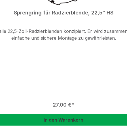
Sprengring für Radzierblende, 22,5" HS
 alle 22,5-Zoll-Radzierblenden konzipiert. Er wird zusamm
einfache und sichere Montage zu gewährleisten.
Regulärer Preis:
27,00 €
In den Warenkorb