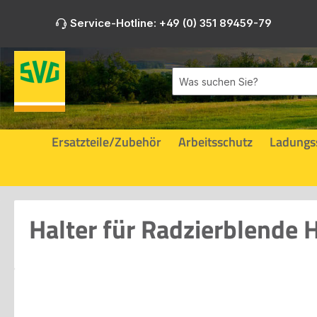
m Hauptinhalt springen
Zur Suche springen
Zur Hauptnavigation springen
Service-Hotline: +49 (0) 351 89459-79
Ersatzteile/Zubehör
Arbeitsschutz
Ladungs
Halter für Radzierblende
Bildergalerie überspringen