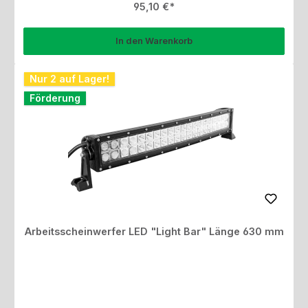
Regulärer Preis:
95,10 €
In den Warenkorb
Nur 2 auf Lager!
Förderung
Arbeitsscheinwerfer LED "Light Bar" Länge 630 mm