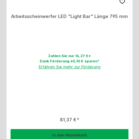
Arbeitsscheinwerfer LED "Light Bar" Länge 795 mm
Zahlen Sie nur 16,27 €*
Dank Förderung 65,10 € sparen*
Erfahren Sie mehr zur Förderung
Regulärer Preis:
81,37 €
In den Warenkorb