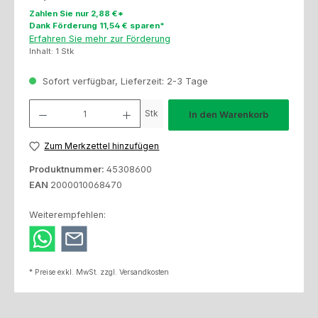
Zahlen Sie nur 2,88 €*
Dank Förderung 11,54 € sparen*
Erfahren Sie mehr zur Förderung
Inhalt:
1 Stk
Sofort verfügbar, Lieferzeit: 2-3 Tage
Produkt Anzahl: Gib den gewünschten Wert ein oder benutze die Schaltfl
Stk
In den Warenkorb
Zum Merkzettel hinzufügen
Produktnummer:
45308600
EAN
2000010068470
Weiterempfehlen:
* Preise exkl. MwSt. zzgl. Versandkosten