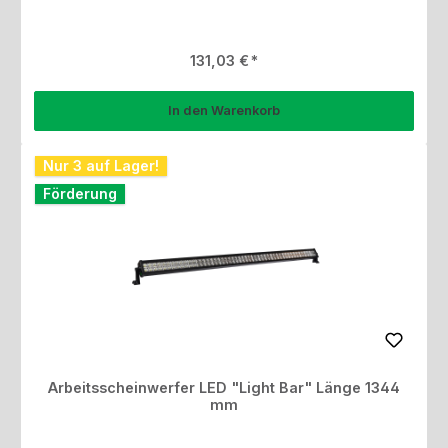
Regulärer Preis:
131,03 €
In den Warenkorb
Nur 3 auf Lager!
Förderung
Arbeitsscheinwerfer LED "Light Bar" Länge 1344
mm