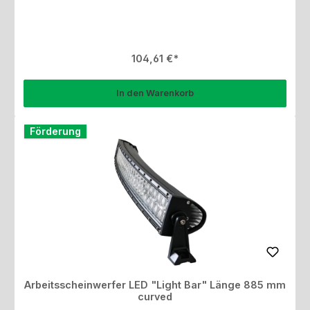
Regulärer Preis:
104,61 €
In den Warenkorb
Förderung
Arbeitsscheinwerfer LED "Light Bar" Länge 885 mm
curved