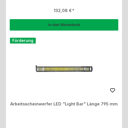
Regulärer Preis:
132,08 €
In den Warenkorb
Förderung
Arbeitsscheinwerfer LED "Light Bar" Länge 795 mm