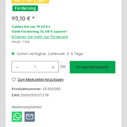
Nur 3 auf Lager!
Förderung
Regulärer Preis:
95,10 €
Zahlen Sie nur 19,02 €*
Dank Förderung 76,08 € sparen*
Erfahren Sie mehr zur Förderung
Inhalt:
1 Stk
Sofort verfügbar, Lieferzeit: 2-3 Tage
Produkt Anzahl: Gib den gewünschten Wert ein oder benutze die Schaltfl
Stk
In den Warenkorb
Zum Merkzettel hinzufügen
Produktnummer:
45300280
EAN
2000010037278
Weiterempfehlen: