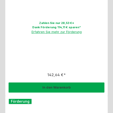
Zahlen Sie nur 28,53 €*
Dank Förderung 114,11 € sparen*
Erfahren Sie mehr zur Förderung
Regulärer Preis:
142,64 €
In den Warenkorb
Förderung