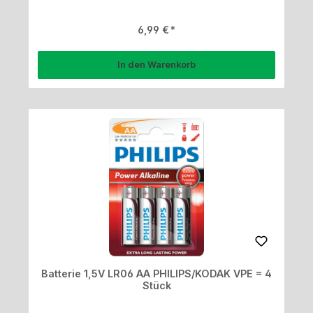
Regulärer Preis:
6,99 €
In den Warenkorb
Batterie 1,5V LR06 AA PHILIPS/KODAK VPE = 4
Stück