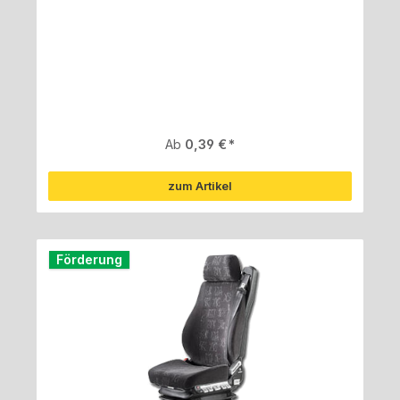
Regulärer Preis:
Ab
0,39 €
zum Artikel
Förderung