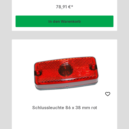
Regulärer Preis:
78,91 €
In den Warenkorb
Schlussleuchte 86 x 38 mm rot