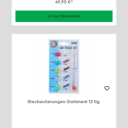
Regulärer Preis:
49,90 €
In den Warenkorb
Stecksicherungen-Sortiment 12 tlg.