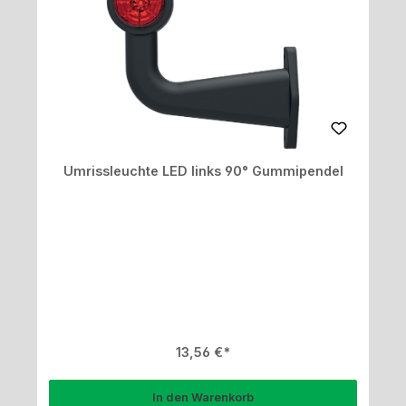
Umrissleuchte LED links 90° Gummipendel
Regulärer Preis:
13,56 €
In den Warenkorb