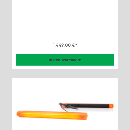
Regulärer Preis:
1.449,00 €
In den Warenkorb