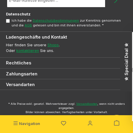
Mail-
Adresse
*
Datenschutz
Ich habe die
Datenschutzbestimmungen
zur Kenntnis genommen
und die
AGB
gelesen und bin mit ihnen einverstanden.
*
Ladengeschäfte und Kontakt
☆ Special Deal ☆
Hier finden Sie unsere
Shops
.
Oder
kontaktieren
Sie uns.
Rechtliches
Zahlungsarten
Versandarten
* Alle Preise exkl. gesetzl. Mehrwertsteuer zzgl.
Versandkosten
, wenn nicht anders
angegeben.
Bilder können abweichen. Verfügbarkeiten unter Vorbehalt.
© 2026 SVG-Dresden Onlineshop - Alle Rechte vorbehalten.
Navigation