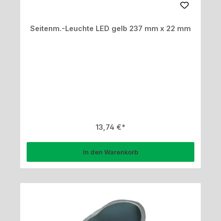
Seitenm.-Leuchte LED gelb 237 mm x 22 mm
Regulärer Preis:
13,74 €
In den Warenkorb