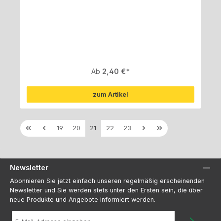
Regulärer Preis:
Ab
2,40 €
zum Artikel
Seite
Seite
Seite
Seite
Seite
19
20
21
22
23
Newsletter
Abonnieren Sie jetzt einfach unseren regelmäßig erscheinenden
Newsletter und Sie werden stets unter den Ersten sein, die über
neue Produkte und Angebote informiert werden.
E-