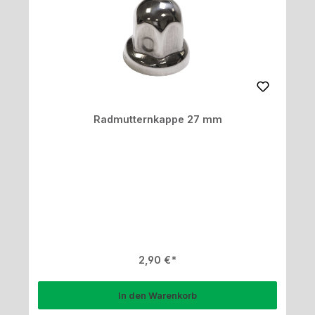
Radmutternkappe 27 mm
Regulärer Preis:
2,90 €
In den Warenkorb