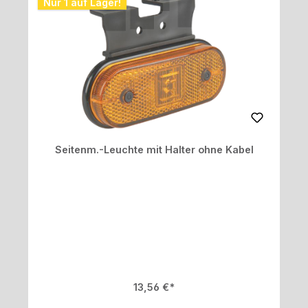
Nur 1 auf Lager!
Seitenm.-Leuchte mit Halter ohne Kabel
Regulärer Preis:
13,56 €