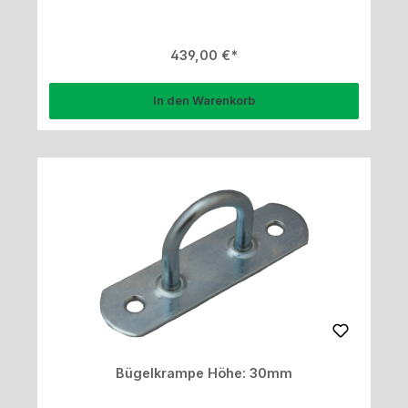
Regulärer Preis:
439,00 €
In den Warenkorb
Bügelkrampe Höhe: 30mm