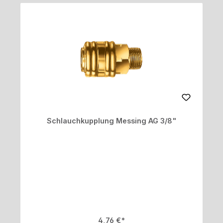
Schlauchkupplung Messing AG 3/8"
Regulärer Preis:
4,76 €