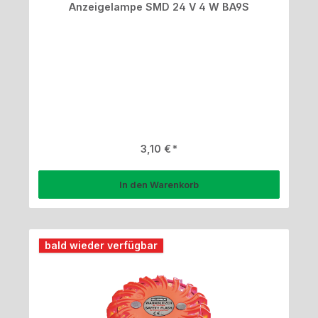
Anzeigelampe SMD 24 V 4 W BA9S
Regulärer Preis:
3,10 €
In den Warenkorb
bald wieder verfügbar