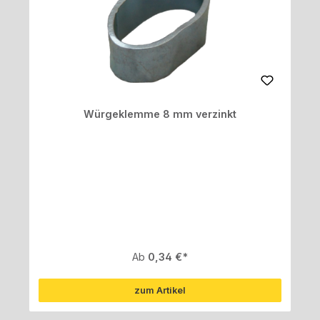
Würgeklemme 8 mm verzinkt
Regulärer Preis:
Ab
0,34 €
zum Artikel