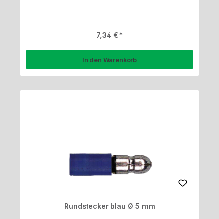
Regulärer Preis:
7,34 €
In den Warenkorb
Rundstecker blau Ø 5 mm