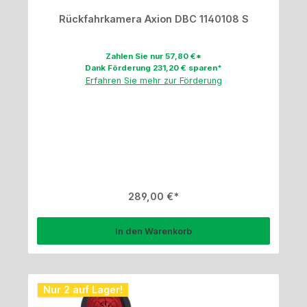
Rückfahrkamera Axion DBC 1140108 S
Zahlen Sie nur 57,80 €*
Dank Förderung 231,20 € sparen*
Erfahren Sie mehr zur Förderung
Regulärer Preis:
289,00 €
In den Warenkorb
Nur 2 auf Lager!