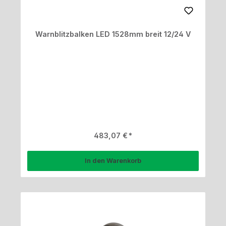
Warnblitzbalken LED 1528mm breit 12/24 V
Regulärer Preis:
483,07 €
In den Warenkorb