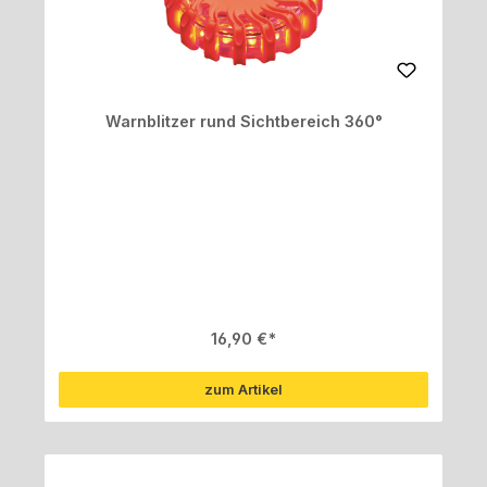
Warnblitzer rund Sichtbereich 360°
Regulärer Preis:
16,90 €
zum Artikel