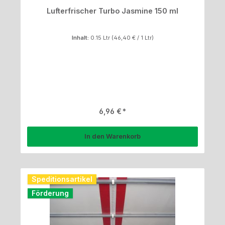
Lufterfrischer Turbo Jasmine 150 ml
Inhalt:
0.15 Ltr
(46,40 € / 1 Ltr)
Regulärer Preis:
6,96 €
In den Warenkorb
Speditionsartikel
Förderung