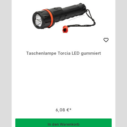
Taschenlampe Torcia LED gummiert
Regulärer Preis:
6,08 €
In den Warenkorb