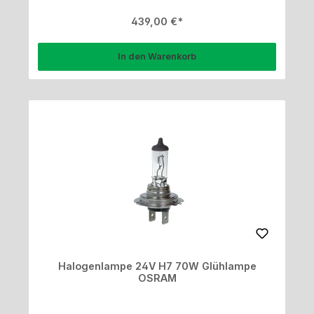
Regulärer Preis:
439,00 €
In den Warenkorb
Halogenlampe 24V H7 70W Glühlampe
OSRAM