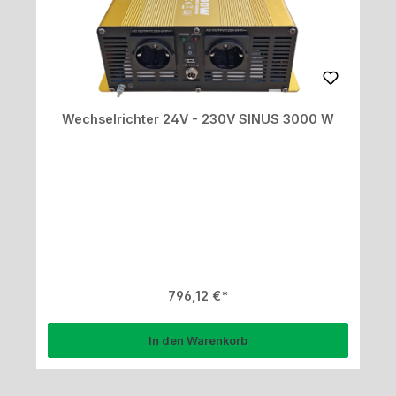
Wechselrichter 24V - 230V SINUS 3000 W
Regulärer Preis:
796,12 €
In den Warenkorb