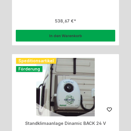
Regulärer Preis:
538,67 €
In den Warenkorb
Speditionsartikel
Förderung
Standklimaanlage Dinamic BACK 24 V