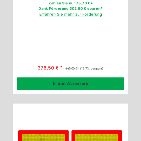
Zahlen Sie nur 75,70 €*
Dank Förderung 302,80 € sparen*
Erfahren Sie mehr zur Förderung
Verkaufspreis:
Regulärer Preis:
378,50 €
449,00 €
(15.7% gespart)
In den Warenkorb