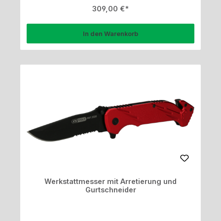
Regulärer Preis:
309,00 €
In den Warenkorb
Werkstattmesser mit Arretierung und
Gurtschneider