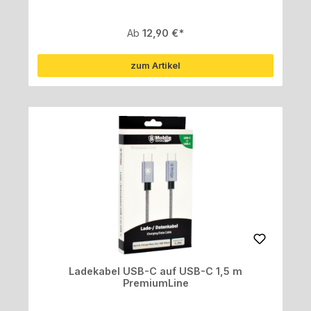
Regulärer Preis:
Ab
12,90 €
zum Artikel
Ladekabel USB-C auf USB-C 1,5 m
PremiumLine