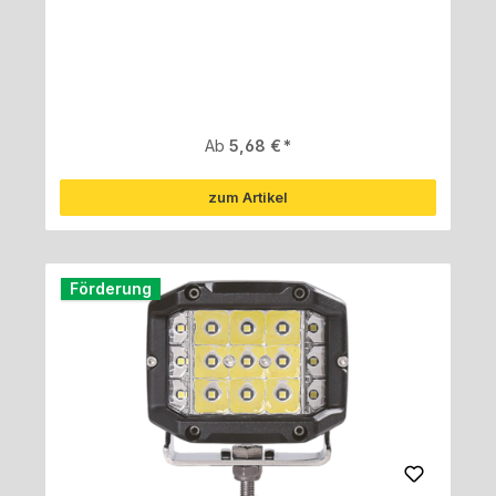
Regulärer Preis:
Ab
5,68 €
zum Artikel
Förderung