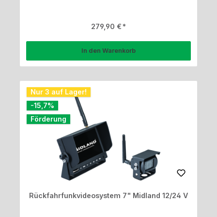
Regulärer Preis:
279,90 €
In den Warenkorb
Nur 3 auf Lager!
Rabatt
-15,7%
Förderung
Rückfahrfunkvideosystem 7" Midland 12/24 V