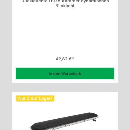
Rückleuchte LED 5 Kammer dynamisches
Blinklicht
Regulärer Preis:
49,82 €
In den Warenkorb
Nur 2 auf Lager!