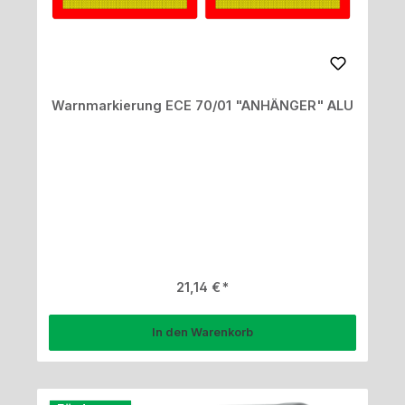
Warnmarkierung ECE 70/01 "ANHÄNGER" ALU
Regulärer Preis:
21,14 €
In den Warenkorb