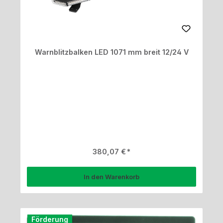
Warnblitzbalken LED 1071 mm breit 12/24 V
Regulärer Preis:
380,07 €
In den Warenkorb
Förderung