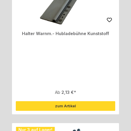
Halter Warnm.- Hubladebühne Kunststoff
Regulärer Preis:
Ab
2,13 €
zum Artikel
Nur 3 auf Lager!