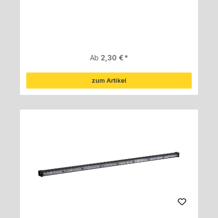
Regulärer Preis:
Ab
2,30 €
zum Artikel