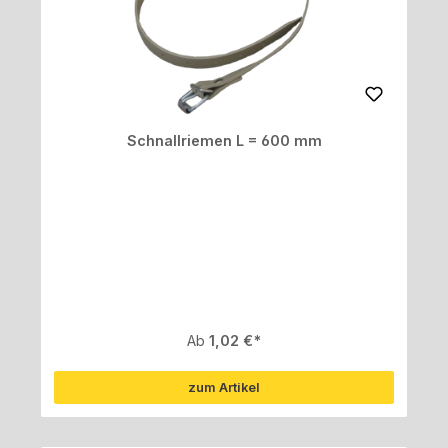
Schnallriemen L = 600 mm
Regulärer Preis:
Ab
1,02 €
zum Artikel