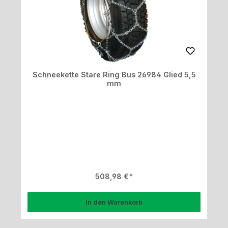
Schneekette Stare Ring Bus 26984 Glied 5,5
mm
Regulärer Preis:
508,98 €
In den Warenkorb