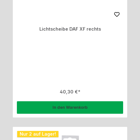
Lichtscheibe DAF XF rechts
Regulärer Preis:
40,30 €
In den Warenkorb
Nur 2 auf Lager!