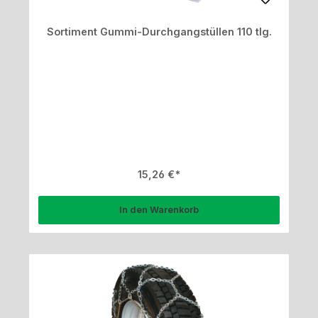
Sortiment Gummi-Durchgangstüllen 110 tlg.
Regulärer Preis:
15,26 €
In den Warenkorb