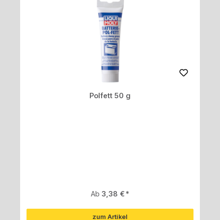
Polfett 50 g
Regulärer Preis:
Ab
3,38 €
zum Artikel