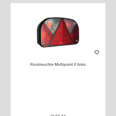
Rückleuchte Multipoint II links
Regulärer Preis: