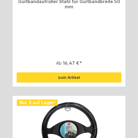
Gurtbandaufroller Stahl für Gurtbandbreite 50
mm
Regulärer Preis:
Ab
16,47 €
zum Artikel
Nur 3 auf Lager!