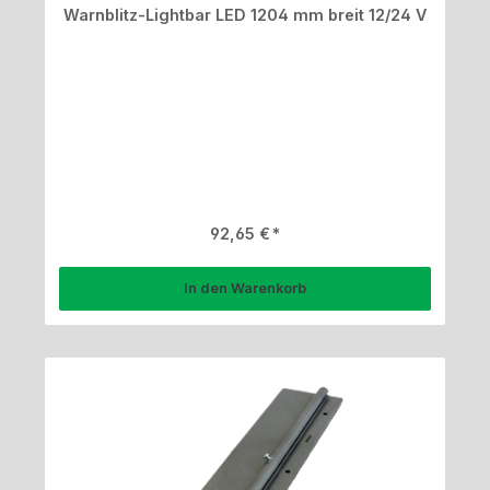
Warnblitz-Lightbar LED 1204 mm breit 12/24 V
Regulärer Preis:
92,65 €
In den Warenkorb