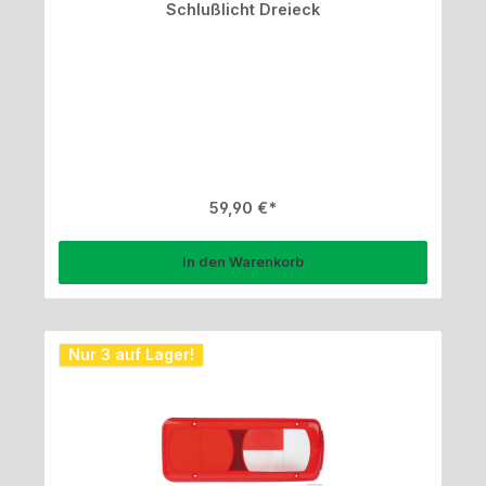
Schlußlicht Dreieck
Regulärer Preis:
59,90 €
In den Warenkorb
Nur 3 auf Lager!