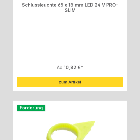
Schlussleuchte 65 x 18 mm LED 24 V PRO-
SLIM
Regulärer Preis:
Ab
10,82 €
zum Artikel
Förderung