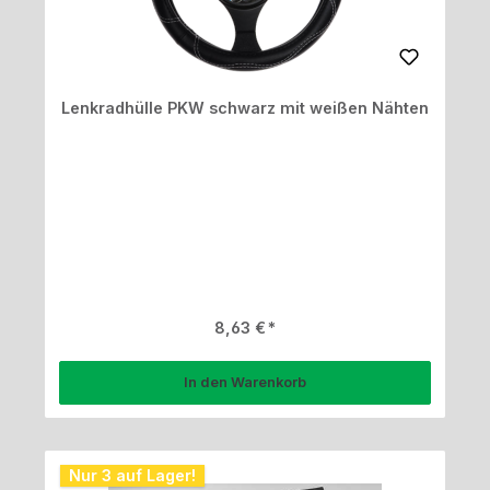
Lenkradhülle PKW schwarz mit weißen Nähten
Regulärer Preis:
8,63 €
In den Warenkorb
Nur 3 auf Lager!