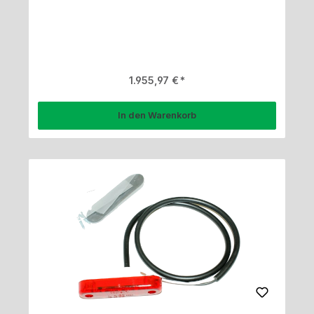
Regulärer Preis:
1.955,97 €
In den Warenkorb