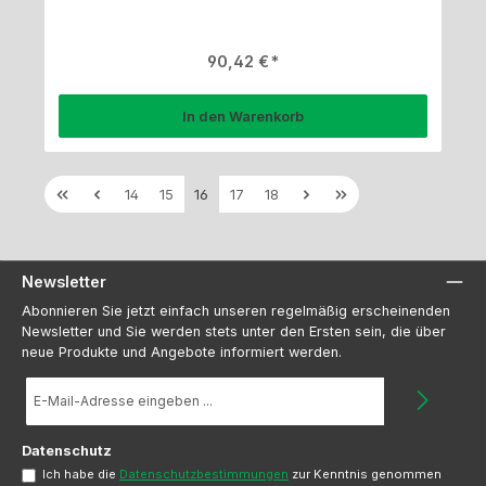
Regulärer Preis:
90,42 €
In den Warenkorb
Seite
Seite
Seite
Seite
Seite
14
15
16
17
18
Newsletter
Abonnieren Sie jetzt einfach unseren regelmäßig erscheinenden
Newsletter und Sie werden stets unter den Ersten sein, die über
neue Produkte und Angebote informiert werden.
E-
Mail-
Adresse
*
Datenschutz
Ich habe die
Datenschutzbestimmungen
zur Kenntnis genommen