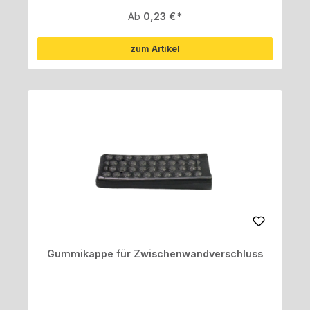
Regulärer Preis:
Ab
0,23 €
zum Artikel
Gummikappe für Zwischenwandverschluss