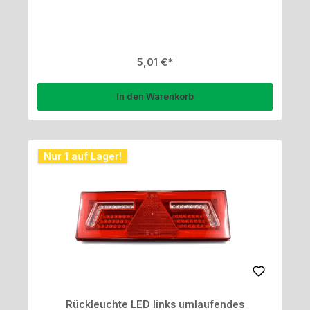
Regulärer Preis:
5,01 €
In den Warenkorb
Nur 1 auf Lager!
Rückleuchte LED links umlaufendes