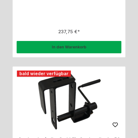
Regulärer Preis:
237,75 €
In den Warenkorb
bald wieder verfügbar