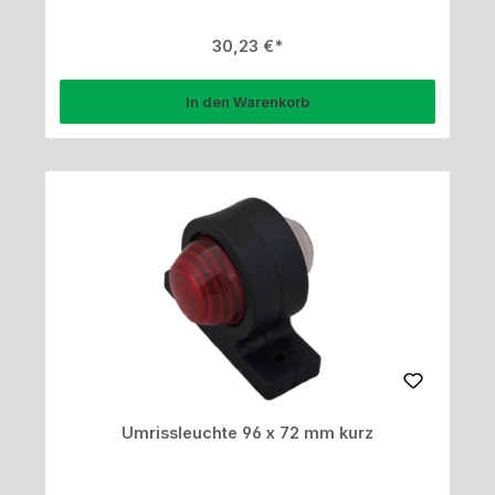
Regulärer Preis:
30,23 €
In den Warenkorb
Umrissleuchte 96 x 72 mm kurz