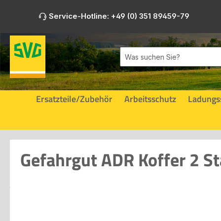
m Hauptinhalt springen
Zur Suche springen
Zur Hauptnavigation springen
Service-Hotline: +49 (0) 351 89459-79
Ersatzteile/Zubehör
Arbeitsschutz
Ladungs
Gefahrgut ADR Koffer 2 S
Bildergalerie überspringen