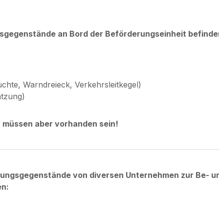
1
gsgegenstände an Bord der Beförderungseinheit befinde
chte, Warndreieck, Verkehrsleitkegel)
atzung)
s, müssen aber vorhanden sein!
tungsgegenstände von diversen Unternehmen zur Be- un
en: