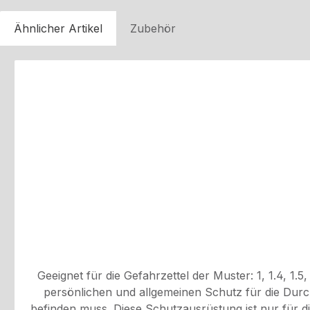
Ähnlicher Artikel
Zubehör
Produktgalerie überspringen
Geeignet für die Gefahrzettel der Muster: 1, 1.4, 1.5, 1.6, 2.1, 2.2, 3, 4.1, 4
persönlichen und allgemeinen Schutz für die Durc
befinden muss. Diese Schutzausrüstung ist nur für die Gefahrzettel der nachfolgenden M