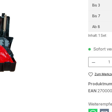
Bis
3
Bis
7
Ab
8
Inhalt:
1 Set
Sofort ver
Produkt Anzah
Zum Merkze
Produktnu
EAN
27000
Weiterempfe