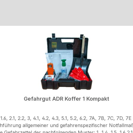
Gefahrgut ADR Koffer 1 Kompakt
.2, 4.3, 5.1, 5.2, 6.2, 7A, 7B, 7C, 7D, 7E Gemäß Abschnitt 8.1.5 des ADR Ausrüstung für den
hführung allgemeiner und gefahrenspezifischer Notfallma
uster: 1, 1.4, 1.5, 1.6 2.1, 2.2 3 4.1, 4.2, 4.3 5.1, 5.2 6.2 7A, 7B,