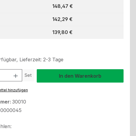
148,47 €
142,29 €
139,80 €
fügbar, Lieferzeit: 2-3 Tage
l: Gib den gewünschten Wert ein oder benutze die Schaltflächen um
Set
In den Warenkorb
ttel hinzufügen
mmer:
30010
00000045
hlen: