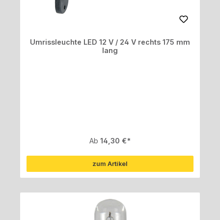
Umrissleuchte LED 12 V / 24 V rechts 175 mm
lang
Regulärer Preis:
Ab
14,30 €
zum Artikel