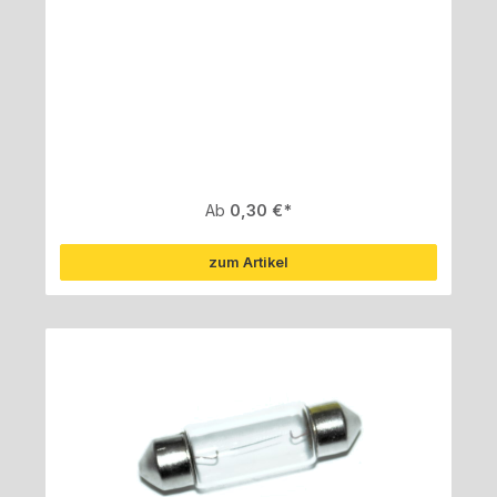
Regulärer Preis:
Ab
0,30 €
zum Artikel