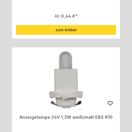
Regulärer Preis:
Ab
0,64 €
zum Artikel
Anzeigelampe 24V 1,2W weiß/matt EBS R10