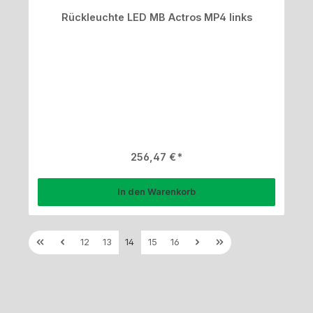
Rückleuchte LED MB Actros MP4 links
Regulärer Preis:
256,47 €
In den Warenkorb
Seite
Seite
Seite
Seite
Seite
12
13
14
15
16