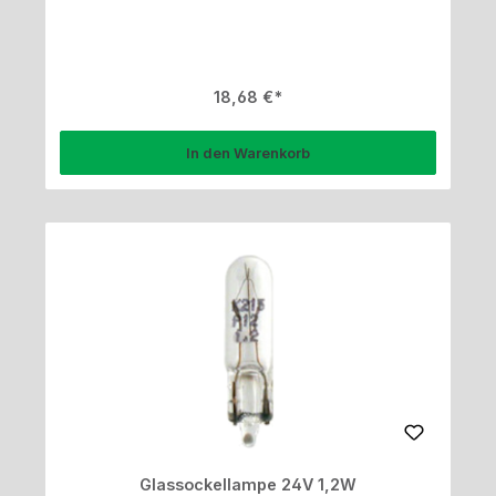
Regulärer Preis:
18,68 €
In den Warenkorb
Glassockellampe 24V 1,2W