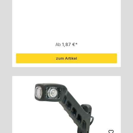
Regulärer Preis:
Ab
1,87 €
zum Artikel