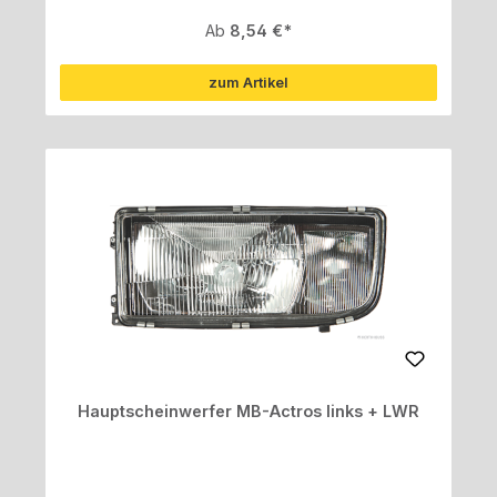
Regulärer Preis:
Ab
8,54 €
zum Artikel
Hauptscheinwerfer MB-Actros links + LWR