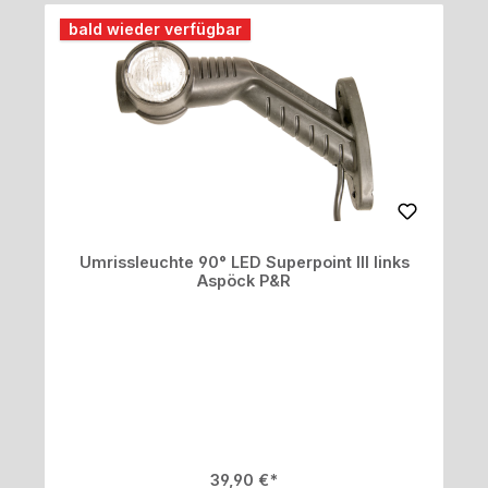
bald wieder verfügbar
Umrissleuchte 90° LED Superpoint III links
Aspöck P&R
Regulärer Preis:
39,90 €