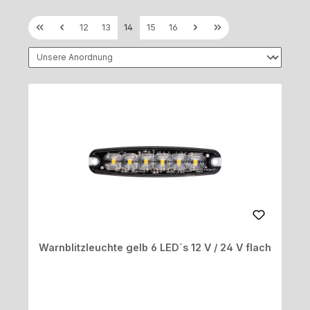
Seite
Seite
Seite
Seite
Seite
12
13
14
15
16
Warnblitzleuchte gelb 6 LED´s 12 V / 24 V flach