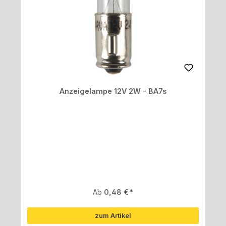
Anzeigelampe 12V 2W - BA7s
Regulärer Preis:
Ab
0,48 €
zum Artikel