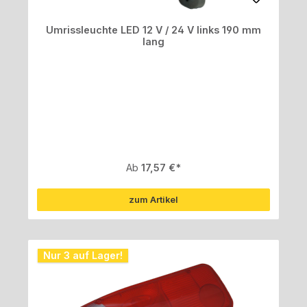
Umrissleuchte LED 12 V / 24 V links 190 mm
lang
Regulärer Preis:
Ab
17,57 €
zum Artikel
Nur 3 auf Lager!