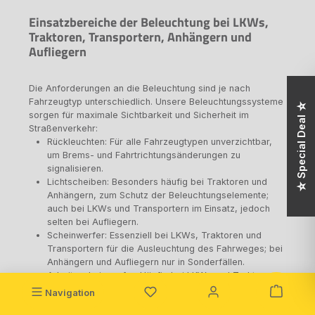
Einsatzbereiche der Beleuchtung bei LKWs,
Traktoren, Transportern, Anhängern und
Aufliegern
Die Anforderungen an die Beleuchtung sind je nach
Fahrzeugtyp unterschiedlich. Unsere Beleuchtungssysteme
☆ Special Deal ☆
sorgen für maximale Sichtbarkeit und Sicherheit im
Straßenverkehr:
Rückleuchten: Für alle Fahrzeugtypen unverzichtbar,
um Brems- und Fahrtrichtungsänderungen zu
signalisieren.
Lichtscheiben: Besonders häufig bei Traktoren und
Anhängern, zum Schutz der Beleuchtungselemente;
auch bei LKWs und Transportern im Einsatz, jedoch
selten bei Aufliegern.
Scheinwerfer: Essenziell bei LKWs, Traktoren und
Transportern für die Ausleuchtung des Fahrweges; bei
Anhängern und Aufliegern nur in Sonderfällen.
Arbeitsscheinwerfer: Häufig bei LKWs und Traktoren,
insbesondere bei Baustellen- und
Navigation
Landwirtschaftseinsätzen; auch bei Anhängern und