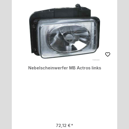
Nebelscheinwerfer MB Actros links
Regulärer Preis:
72,12 €