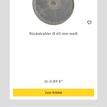
Rückstrahler Ø 60 mm weiß
Regulärer Preis:
Ab
0,89 €
zum Artikel