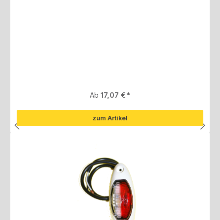
Regulärer Preis:
Ab
17,07 €
zum Artikel