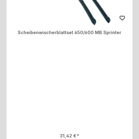
Scheibenwischerblattset 650/600 MB Sprinter
Regulärer Preis:
31,42 €