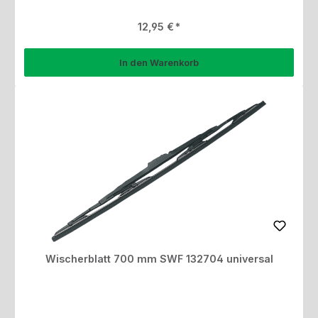
Regulärer Preis:
12,95 €
In den Warenkorb
Wischerblatt 700 mm SWF 132704 universal