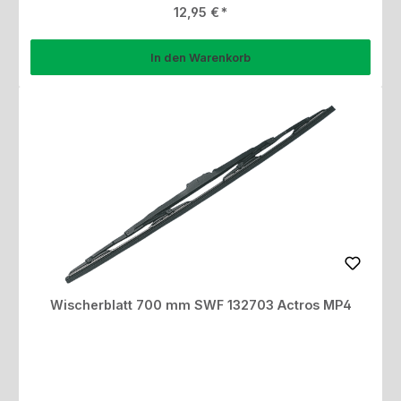
Regulärer Preis:
12,95 €
In den Warenkorb
Wischerblatt 700 mm SWF 132703 Actros MP4