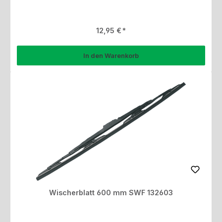
Regulärer Preis:
12,95 €
In den Warenkorb
Wischerblatt 600 mm SWF 132603