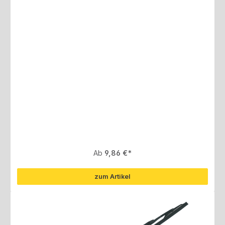
Regulärer Preis:
Ab
9,86 €
zum Artikel