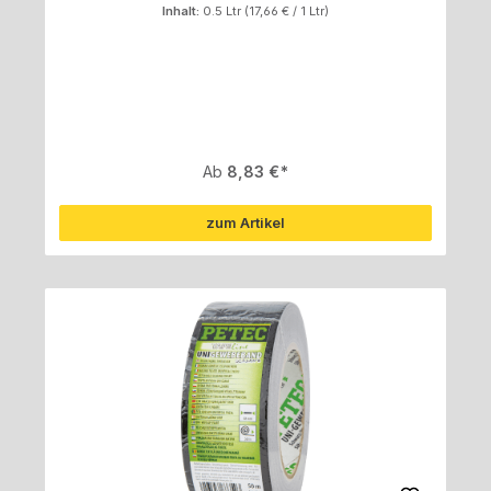
Inhalt:
0.5 Ltr
(17,66 € / 1 Ltr)
Regulärer Preis:
Ab
8,83 €
zum Artikel