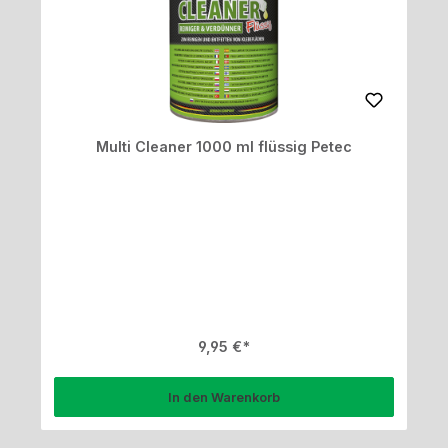
Multi Cleaner 1000 ml flüssig Petec
Regulärer Preis:
9,95 €
In den Warenkorb