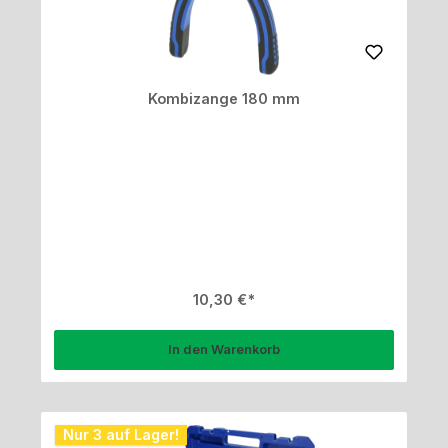
Kombizange 180 mm
Regulärer Preis:
10,30 €
In den Warenkorb
Nur 3 auf Lager!