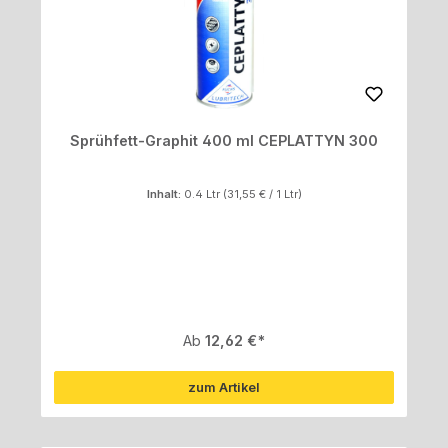
Sprühfett-Graphit 400 ml CEPLATTYN 300
Inhalt:
0.4 Ltr
(31,55 € / 1 Ltr)
Regulärer Preis:
Ab
12,62 €
zum Artikel