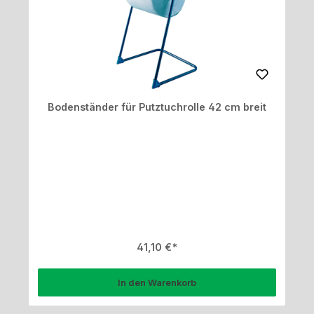
Bodenständer für Putztuchrolle 42 cm breit
Regulärer Preis:
41,10 €
In den Warenkorb