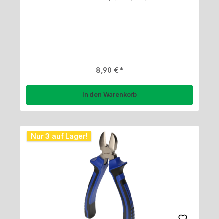
Regulärer Preis:
8,90 €
In den Warenkorb
Nur 3 auf Lager!