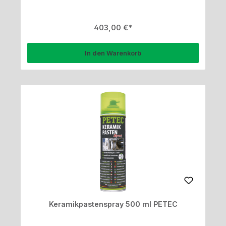
Regulärer Preis:
403,00 €
In den Warenkorb
Keramikpastenspray 500 ml PETEC