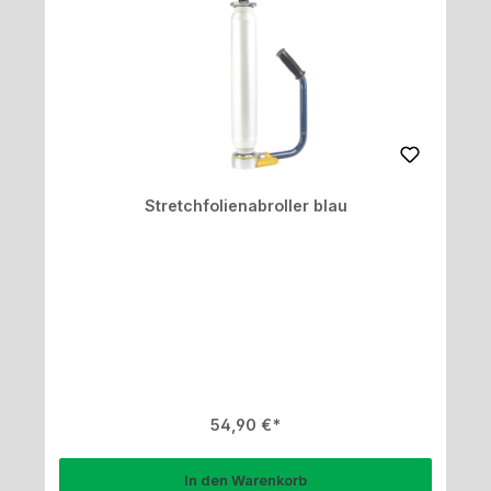
Stretchfolienabroller blau
Regulärer Preis:
54,90 €
In den Warenkorb