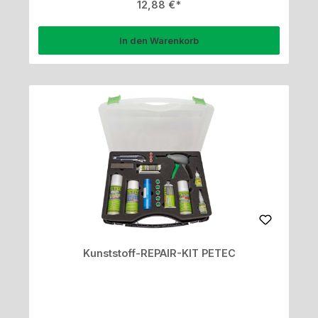
Regulärer Preis:
12,88 €
In den Warenkorb
Kunststoff-REPAIR-KIT PETEC