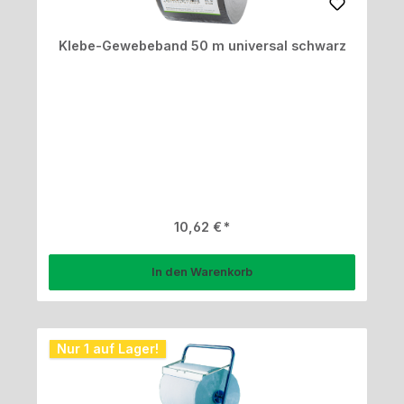
Klebe-Gewebeband 50 m universal schwarz
Regulärer Preis:
10,62 €
In den Warenkorb
Nur 1 auf Lager!