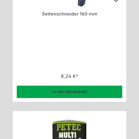
Seitenschneider 160 mm
Regulärer Preis:
8,24 €
In den Warenkorb