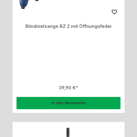
Blindnietzange BZ 2 mit Öffnungsfeder
Regulärer Preis:
39,90 €
In den Warenkorb