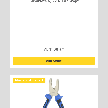
Blindniete 4,8 x 16 Großkopf
Regulärer Preis:
Ab
11,08 €
zum Artikel
Nur 2 auf Lager!