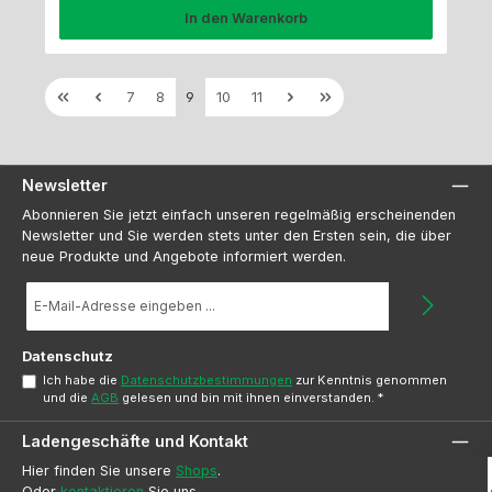
In den Warenkorb
Seite
Seite
Seite
Seite
Seite
7
8
9
10
11
Newsletter
Abonnieren Sie jetzt einfach unseren regelmäßig erscheinenden
Newsletter und Sie werden stets unter den Ersten sein, die über
neue Produkte und Angebote informiert werden.
E-
Mail-
Adresse
*
Datenschutz
Ich habe die
Datenschutzbestimmungen
zur Kenntnis genommen
und die
AGB
gelesen und bin mit ihnen einverstanden.
*
Ladengeschäfte und Kontakt
Hier finden Sie unsere
Shops
.
Oder
kontaktieren
Sie uns.