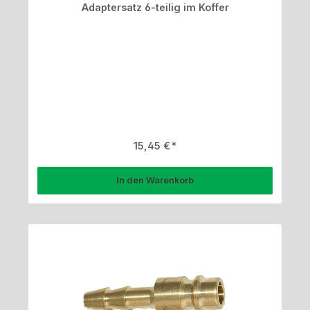
Adaptersatz 6-teilig im Koffer
Regulärer Preis:
15,45 €
In den Warenkorb