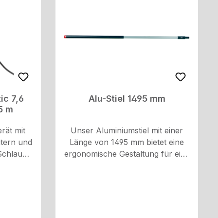
0076;
6027;
9737
ic 7,6
Alu-Stiel 1495 mm
5 m
rät mit
Unser Aluminiumstiel mit einer
itern und
Länge von 1495 mm bietet eine
Schlauch
ergonomische Gestaltung für eine
kzeug für
ange-nehme Handhabung.
ngen im
Passend zu unseren
in der
Waschbürsten von
seiner
Vikan.Hergestellt aus robustem
önnen Sie
Aluminium und grifffreundlichem