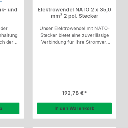
inderung
nk- und
Elektrowendel NATO 2 x 35,0
4
mm² 2 pol. Stecker
 der
Unser Elektrowendel mit NATO-
nhaltung
Stecker bietet eine zuverlässige
ch der
Verbindung für Ihre Stromver-
it den
sorgung. Mit einer Stärke von 2 x
nnen
35,0 mm² und einem 2-poligen
ch sich
Stecker ist dieser Wendel ideal für
ahrer und
Anwendungen die eine robuste
flichten,
und sichere Stromverbindung
chte im
erfordern.
 Lenk-
reis:
Regulärer Preis:
192,78 €
rrichtet
ails:
b
In den Warenkorb
iche 12-
ezielte
w-