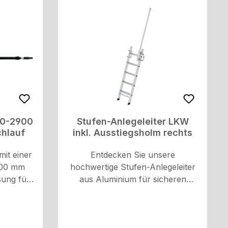
 des
rch
ahrer
tätigung
iche
on
n
rer zur
itigen
00-2900
Stufen-Anlegeleiter LKW
hlauf
inkl. Ausstiegsholm rechts
Karte für
R-Codes
mit einer
Entdecken Sie unsere
t:
900 mm
hochwertige Stufen-Anlegeleiter
iche von
ösung für
aus Aluminium für sicheren
 Grenzen
er
Zugangzu Ihrem LKW oder
Pflichten
nseren
Trailer. Die Leiter verfügt über
nehmer,
ikan.
stabile Rechteckrohr-Holme und
iber,