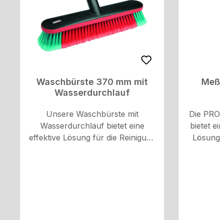
Waschbürste 370 mm mit
Meß
Wasserdurchlauf
Unsere Waschbürste mit
Die PROF
Wasserdurchlauf bietet eine
bietet e
effektive Lösung für die Reinigung
Lösung
großer Ober-flächen. Mit einer
Höhen un
Länge von 370 mm und eng
und an
sitzenden, geteilten Filamenten
ihrer r
sorgt sie für ein glänzendes
den prak
Ergebnis bei der Autowäsche
ein unve
oder anderen
B