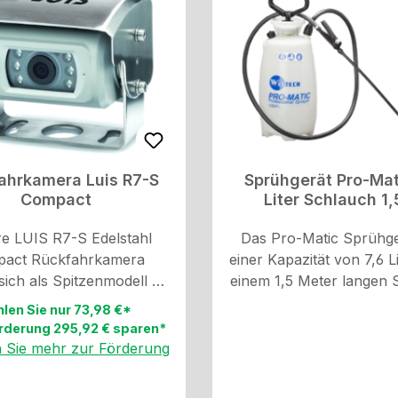
BC-Tank bis zum Zielort
81122100069;
, ohne dass zusätzliche
81122100070;8112210
rungen erforderlich sind.
81122106014; 8112210
: Die Steigleitung ist mit
85100003575; 087
r speziellen Kupplung
sgestattet, die eine
ereVerbindung mit dem
ssventil des IBC-Tanks
ahrkamera Luis R7-S
Sprühgerät Pro-Mat
icht und ein Auslaufen
Compact
Liter Schlauch 1,
rschütten von AdBlue®
atibilität: Die
e LUIS R7-S Edelstahl
Das Pro-Matic Sprühge
eigleitung ist für die
act Rückfahrkamera
einer Kapazität von 7,6 L
endung mit IBC-Tanks
 sich als Spitzenmodell mit
einem 1,5 Meter langen 
piert undpasst zu den
 äußerst robusten und
ist ein zuverlässiges Wer
len Sie nur 73,98 €*
ngigen Größen und
en Design. Das Gehäuse
verschiedene Anwendu
rderung 295,92 € sparen*
hlüssen dieser Tanks.
s Edelstahl und die
Garten, Haushalt oder 
n Sie mehr zur Förderung
ische Shutter-Abdeckung
Landwirt-schaft. Mit 
n höchsten Schutz vor
großzügigen Kapazität k