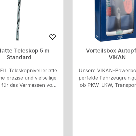
latte Teleskop 5 m
Vorteilsbox Autop
Standard
VIKAN
IL Teleskopnivellierlatte
Unsere VIKAN-Powerbox
ine präzise und vielseitige
perfekte Fahrzeugreinig
 für das Vermessen von
ob PKW, LKW, Transpor
d Längen auf Baustellen
oder Wohnmobil, mit
deren Anwendungen. Mit
Sortimentsbox erhalt
obusten Konstruktion und
Spitzenprodukte 
tischen Funktionen ist sie
Waschanlagenqualität!Sp
rzichtbares Werkzeug für
mit der Vorteilsbox!Inhal
auingenieure und
Handwaschbürste 320 m