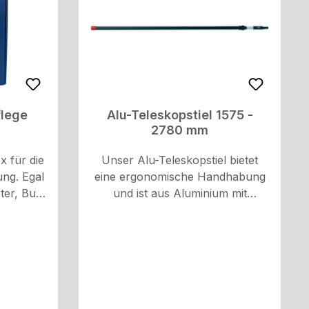
flege
Alu-Teleskopstiel 1575 -
2780 mm
 für die
Unser Alu-Teleskopstiel bietet
ung. Egal
eine ergonomische Handhabung
ter, Bus
und ist aus Aluminium mit
 der
robustem und grifffreundlichem
en Sie
Kunststoff gefertigt. Passend zu
in
unseren Waschbürsten von
aren Sie
Vikan.Dank der Teleskopfunktion
t: 1x
kann er flexibel auf eine Länge
m kurzer
von 1575 mm bis 2780 mm