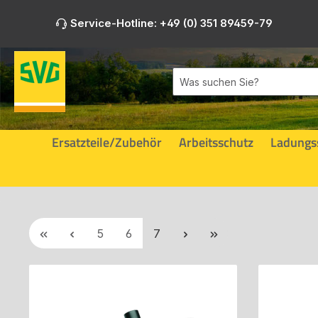
m Hauptinhalt springen
Zur Suche springen
Zur Hauptnavigation springen
Service-Hotline: +49 (0) 351 89459-79
Ersatzteile/Zubehör
Arbeitsschutz
Ladungs
Seite
Seite
Seite
5
6
7