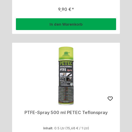
Regulärer Preis:
9,90 €
In den Warenkorb
PTFE-Spray 500 ml PETEC Teflonspray
Inhalt:
0.5 Ltr
(15,68 € / 1 Ltr)