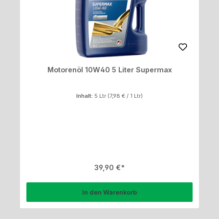
Motorenöl 10W40 5 Liter Supermax
Inhalt:
5 Ltr
(7,98 € / 1 Ltr)
Regulärer Preis:
39,90 €
In den Warenkorb