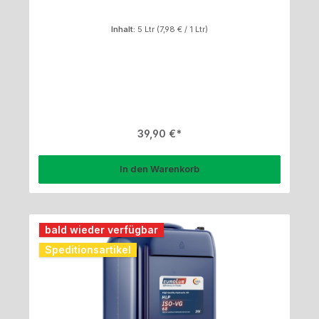
Inhalt:
5 Ltr
(7,98 € / 1 Ltr)
Regulärer Preis:
39,90 €
In den Warenkorb
bald wieder verfügbar
Speditionsartikel