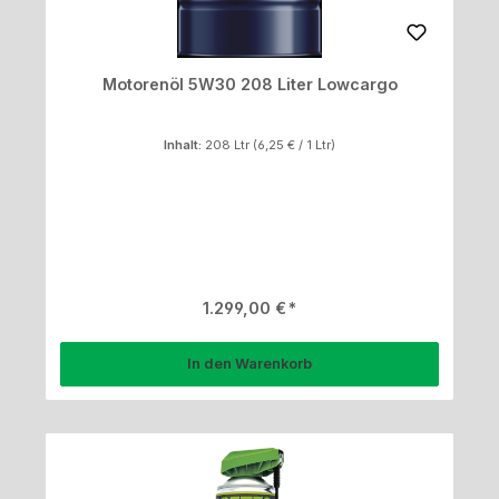
Motorenöl 5W30 208 Liter Lowcargo
Inhalt:
208 Ltr
(6,25 € / 1 Ltr)
Regulärer Preis:
1.299,00 €
In den Warenkorb