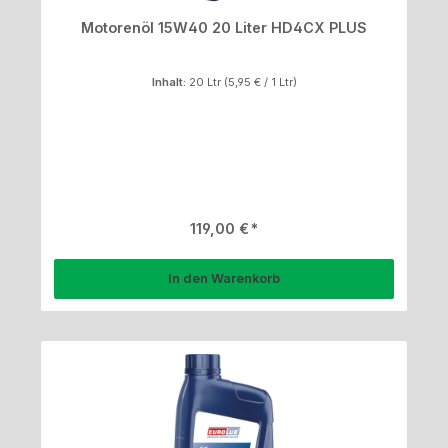
Motorenöl 15W40 20 Liter HD4CX PLUS
Inhalt:
20 Ltr
(5,95 € / 1 Ltr)
Regulärer Preis:
119,00 €
In den Warenkorb