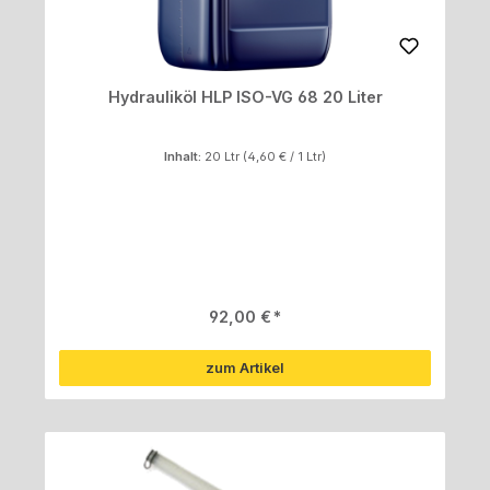
Hydrauliköl HLP ISO-VG 68 20 Liter
Inhalt:
20 Ltr
(4,60 € / 1 Ltr)
Regulärer Preis:
92,00 €
zum Artikel