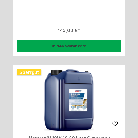
Regulärer Preis:
145,00 €
In den Warenkorb
Sperrgut