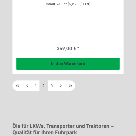
Inhalt:
60 Ltr
(5,82 € / 1 Ltr)
Regulärer Preis:
349,00 €
In den Warenkorb
Seite
Seite
Seite
1
2
3
Öle für LKWs, Transporter und Traktoren –
Qualität für Ihren Fuhrpark