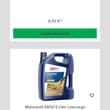
Regulärer Preis:
8,90 €
In den Warenkorb
Motorenöl 5W30 5 Liter Lowcargo