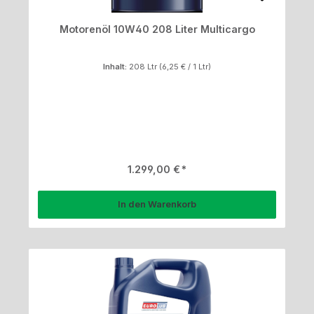
Motorenöl 10W40 208 Liter Multicargo
Inhalt:
208 Ltr
(6,25 € / 1 Ltr)
Regulärer Preis:
1.299,00 €
In den Warenkorb