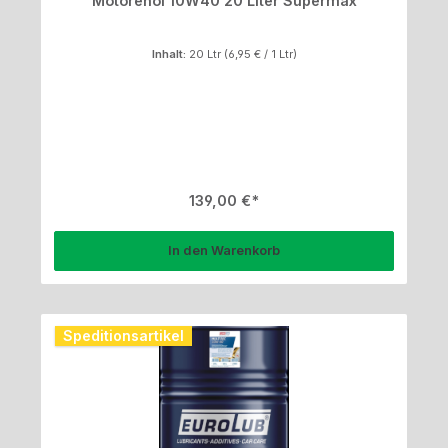
Motorenöl 10W40 20 Liter Supermax
Inhalt:
20 Ltr
(6,95 € / 1 Ltr)
Regulärer Preis:
139,00 €
In den Warenkorb
Speditionsartikel