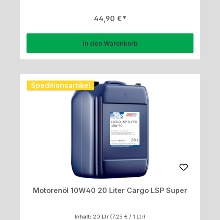
Regulärer Preis:
44,90 €
In den Warenkorb
Speditionsartikel
Motorenöl 10W40 20 Liter Cargo LSP Super
Inhalt:
20 Ltr
(7,25 € / 1 Ltr)