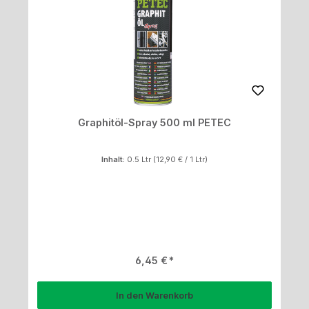
Graphitöl-Spray 500 ml PETEC
Inhalt:
0.5 Ltr
(12,90 € / 1 Ltr)
Regulärer Preis:
6,45 €
In den Warenkorb