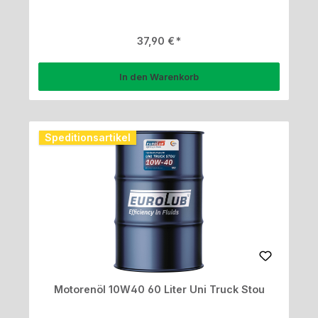
Regulärer Preis:
37,90 €
In den Warenkorb
Speditionsartikel
Motorenöl 10W40 60 Liter Uni Truck Stou