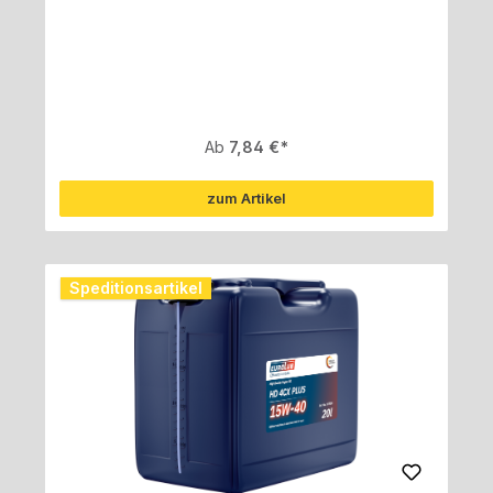
Regulärer Preis:
Ab
7,84 €
zum Artikel
Speditionsartikel