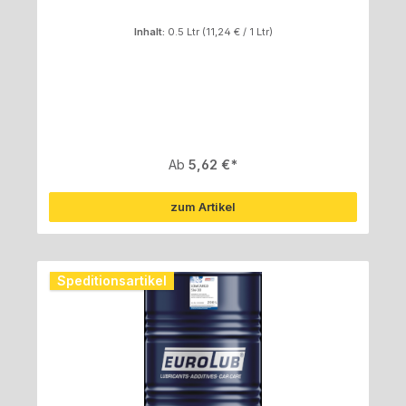
Inhalt:
0.5 Ltr
(11,24 € / 1 Ltr)
Regulärer Preis:
Ab
5,62 €
zum Artikel
Speditionsartikel