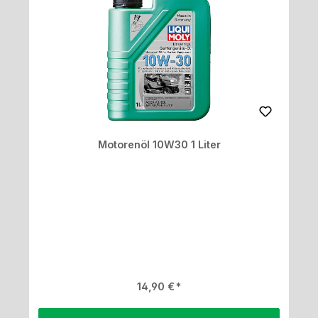
Motorenöl 10W30 1 Liter
Regulärer Preis:
14,90 €