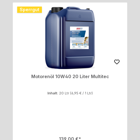
Sperrgut
Motorenöl 10W40 20 Liter Multitec
Inhalt:
20 Ltr
(6,95 € / 1 Ltr)
Regulärer Preis:
139,00 €