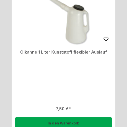
Ölkanne 1 Liter Kunststoff flexibler Auslauf
Regulärer Preis:
7,50 €
In den Warenkorb