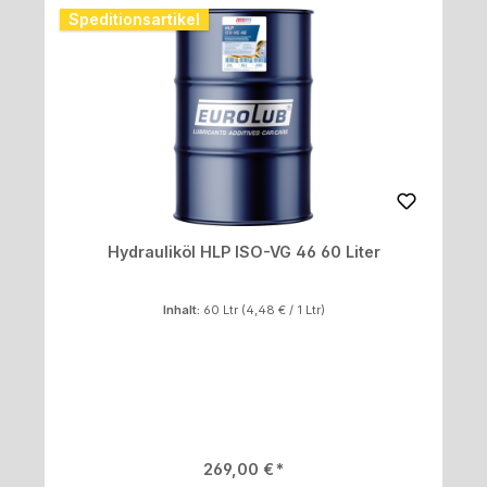
Speditionsartikel
Hydrauliköl HLP ISO-VG 46 60 Liter
Inhalt:
60 Ltr
(4,48 € / 1 Ltr)
Regulärer Preis:
269,00 €