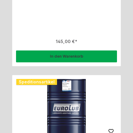
Regulärer Preis:
145,00 €
In den Warenkorb
Speditionsartikel