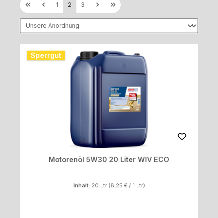
Seite
Seite
Seite
1
2
3
Sperrgut
Motorenöl 5W30 20 Liter WIV ECO
Inhalt:
20 Ltr
(8,25 € / 1 Ltr)