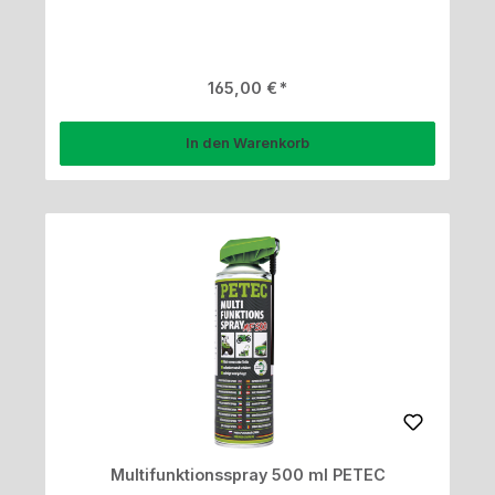
Regulärer Preis:
165,00 €
In den Warenkorb
Multifunktionsspray 500 ml PETEC