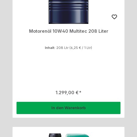
Motorenöl 10W40 Multitec 208 Liter
Inhalt:
208 Ltr
(6,25 € / 1 Ltr)
Regulärer Preis:
1.299,00 €
In den Warenkorb