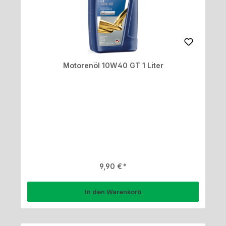
Motorenöl 10W40 GT 1 Liter
Regulärer Preis:
9,90 €
In den Warenkorb