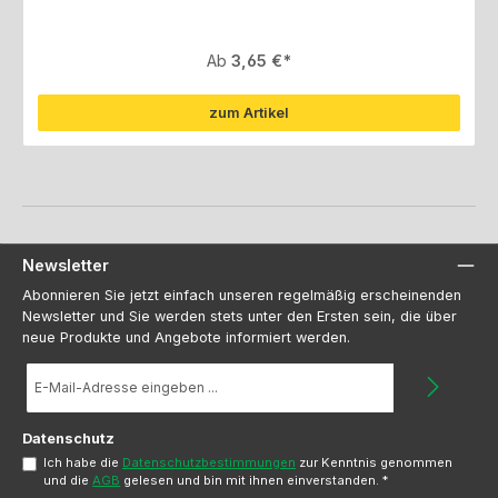
Regulärer Preis:
Ab
3,65 €
zum Artikel
Newsletter
Abonnieren Sie jetzt einfach unseren regelmäßig erscheinenden
Newsletter und Sie werden stets unter den Ersten sein, die über
neue Produkte und Angebote informiert werden.
E-
Mail-
Adresse
*
Datenschutz
Ich habe die
Datenschutzbestimmungen
zur Kenntnis genommen
und die
AGB
gelesen und bin mit ihnen einverstanden.
*