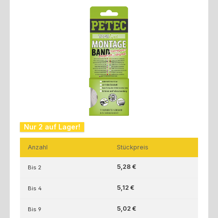
Bildergalerie überspringen
Nur 2 auf Lager!
Anzahl
Stückpreis
5,28 €
Bis
2
5,12 €
Bis
4
5,02 €
Bis
9