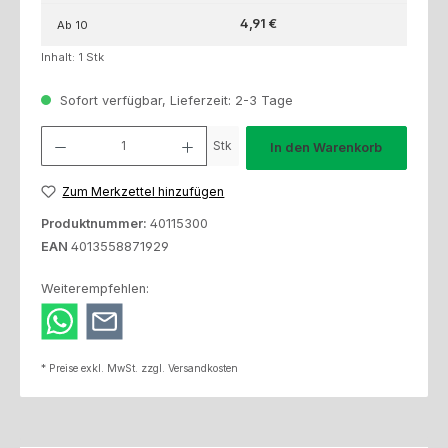
4,91 €
Ab
10
Inhalt:
1 Stk
Sofort verfügbar, Lieferzeit: 2-3 Tage
Produkt Anzahl: Gib den gewünschten Wert ein oder benutze die Schaltfl
Stk
In den Warenkorb
Zum Merkzettel hinzufügen
Produktnummer:
40115300
EAN
4013558871929
Weiterempfehlen:
* Preise exkl. MwSt. zzgl. Versandkosten