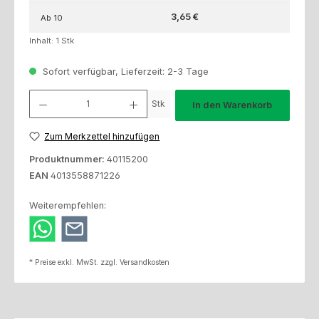
3,65 €
Ab
10
Inhalt:
1 Stk
Sofort verfügbar, Lieferzeit: 2-3 Tage
Produkt Anzahl: Gib den gewünschten Wert ein oder benutze die Schaltfl
Stk
In den Warenkorb
Zum Merkzettel hinzufügen
Produktnummer:
40115200
EAN
4013558871226
Weiterempfehlen:
* Preise exkl. MwSt. zzgl. Versandkosten