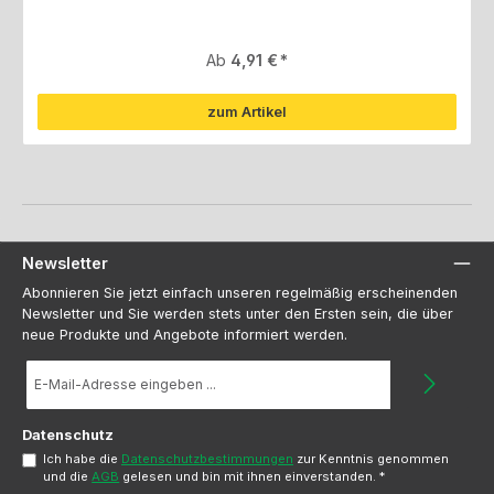
Regulärer Preis:
Ab
4,91 €
zum Artikel
Newsletter
Abonnieren Sie jetzt einfach unseren regelmäßig erscheinenden
Newsletter und Sie werden stets unter den Ersten sein, die über
neue Produkte und Angebote informiert werden.
E-
Mail-
Adresse
*
Datenschutz
Ich habe die
Datenschutzbestimmungen
zur Kenntnis genommen
und die
AGB
gelesen und bin mit ihnen einverstanden.
*