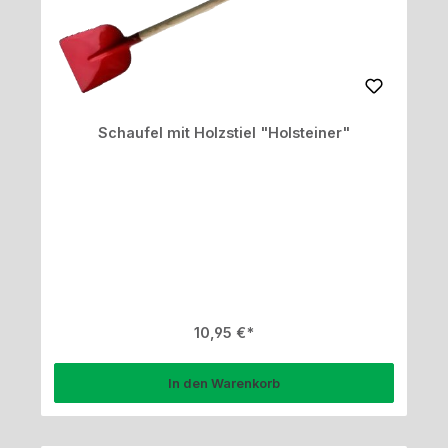
Schaufel mit Holzstiel "Holsteiner"
Regulärer Preis:
10,95 €
In den Warenkorb