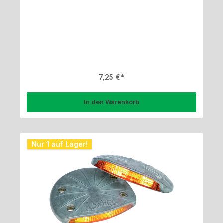
Regulärer Preis:
7,25 €
In den Warenkorb
Nur 1 auf Lager!