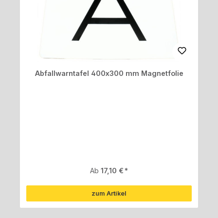
Abfallwarntafel 400x300 mm Magnetfolie
Regulärer Preis:
Ab
17,10 €
zum Artikel