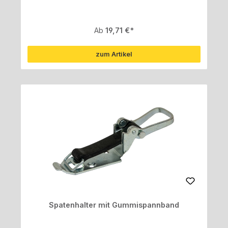
Regulärer Preis:
Ab
19,71 €
zum Artikel
Spatenhalter mit Gummispannband