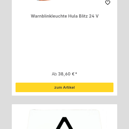
Warnblinkleuchte Hula Blitz 24 V
Regulärer Preis:
Ab
38,60 €
zum Artikel