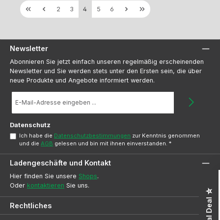
Seite
Seite
Seite
Seite
Seite
2
3
4
5
6
Newsletter
Abonnieren Sie jetzt einfach unseren regelmäßig erscheinenden
Newsletter und Sie werden stets unter den Ersten sein, die über
neue Produkte und Angebote informiert werden.
E-
Mail-
Adresse
*
Datenschutz
Ich habe die
Datenschutzbestimmungen
zur Kenntnis genommen
und die
AGB
gelesen und bin mit ihnen einverstanden.
*
Ladengeschäfte und Kontakt
Hier finden Sie unsere
Shops
.
Oder
kontaktieren
Sie uns.
☆ Special Deal ☆
Rechtliches