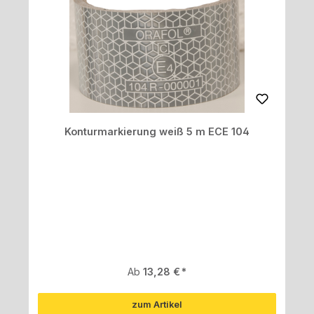
Konturmarkierung weiß 5 m ECE 104
Regulärer Preis:
Ab
13,28 €
zum Artikel