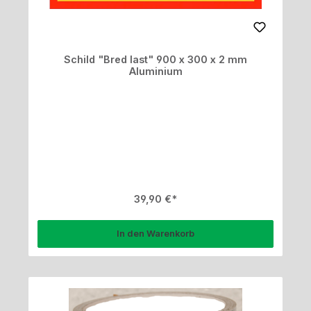
Schild "Bred last" 900 x 300 x 2 mm
Aluminium
Regulärer Preis:
39,90 €
In den Warenkorb