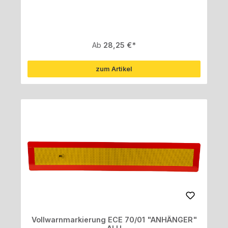
Regulärer Preis:
Ab
28,25 €
zum Artikel
Vollwarnmarkierung ECE 70/01 "ANHÄNGER"