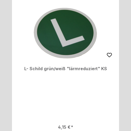
L- Schild grün/weiß "lärmreduziert" KS
Regulärer Preis:
4,15 €