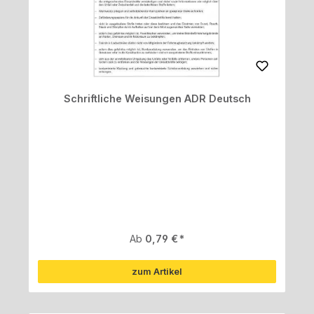
Schriftliche Weisungen ADR Deutsch
Regulärer Preis:
Ab
0,79 €
zum Artikel