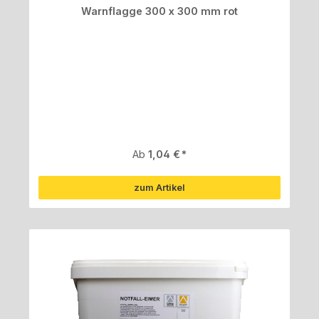
Warnflagge 300 x 300 mm rot
Regulärer Preis:
Ab
1,04 €
zum Artikel