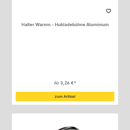
Halter Warnm.- Hubladebühne Aluminium
Regulärer Preis:
Ab
3,26 €
zum Artikel