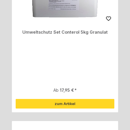
Umweltschutz Set Conterol 5kg Granulat
Regulärer Preis:
Ab
17,95 €
zum Artikel