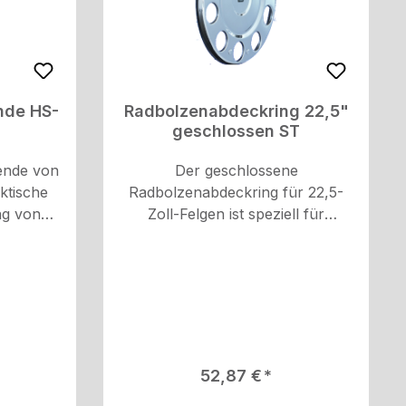
ende HS-
Radbolzenabdeckring 22,5"
geschlossen ST
lende von
Der geschlossene
ktische
Radbolzenabdeckring für 22,5-
ng von
Zoll-Felgen ist speziell für
ellt aus
Stahlfelgen entwickelt. Mit seiner
ststoff,
geschlossenen Ausführung bietet
er ein
er eine saubere und
 die
ansprechende Optik. Aus
 mm. Er
hochwertigem V2A-Edelstahl
S-
gefertigt, ist er hochglanzpoliert
nzipiert.
und rostfrei, was eine
is:
Regulärer Preis:
52,87 €
ss die
langanhaltende Ästhetik