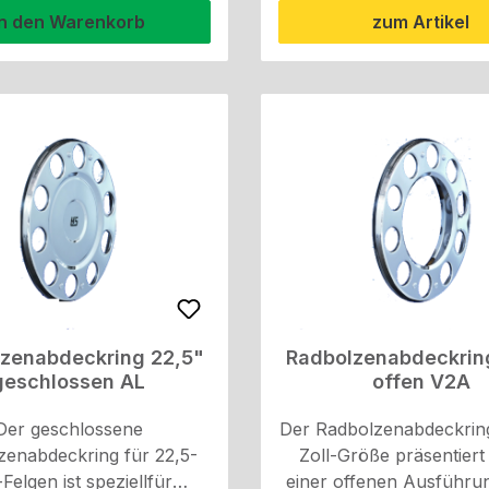
 V2A Befestigung:
Lieferung keine
In den Warenkorb
zum Artikel
Bügelhalterung
Edelstahlschraube enthäl
muss separat bestellt 
zenabdeckring 22,5"
Radbolzenabdeckrin
geschlossen AL
offen V2A
Der geschlossene
Der Radbolzenabdeckring
zenabdeckring für 22,5-
Zoll-Größe präsentiert 
-Felgen ist speziellfür
einer offenen Ausführun