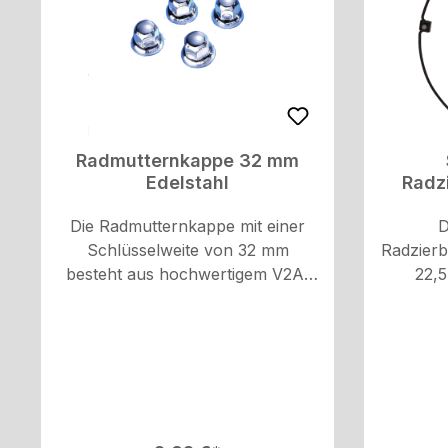
Radmutternkappe 32 mm
Edelstahl
Radz
Die Radmutternkappe mit einer
D
Schlüsselweite von 32 mm
Radzierbl
besteht aus hochwertigem V2A-
22,5
Edelstahl und ist hochglanzpoliert,
konzipie
um ein ansprechendes
Halte
Erscheinungsbild zu
geliefe
gewährleisten. Sie schützt
s
dieRadmuttern vor Korrosion und
Verschmutzung und trägt so zur
langfristigen Erhaltung der Räder