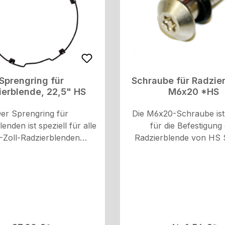
Sprengring für
Schraube für Radzie
ierblende, 22,5" HS
M6x20 *HS
er Sprengring für
Die M6x20-Schraube ist 
enden ist speziell für alle
für die Befestigung
-Zoll-Radzierblenden
Radzierblende von HS
rt. Er wird zusammen mit
entwickelt. Gefertigt aus 
rungen und Schrauben
bietet sie eine robus
rt, um eine einfache und
zuverlässige Lösung f
ichere Montage zu
Montage. Mit ihren Maß
gewährleisten.
20) ist sie perfekt dimen
um die Radzierblende si
fest anzubringen