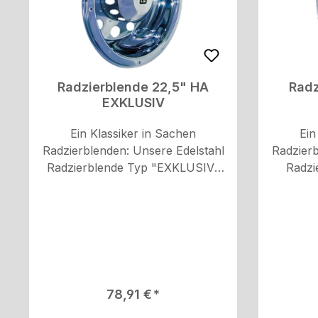
Radzierblende 22,5" HA
Radz
EXKLUSIV
Ein Klassiker in Sachen
Ein
Radzierblenden: Unsere Edelstahl
Radzierb
Radzierblende Typ "EXKLUSIV"
Radzi
ist die perfekte Ergänzung für
PRIX" is
Hinterräder in 22,5
für Hin
Zoll.Spezifikationen: Anwendung:
robuste 
Hinterräder Radgröße: 22.5 Zoll
eine s
Material: Edelstahl V2A
e
Op
Anw
Regulärer Preis:
78,91 €
Radgröße