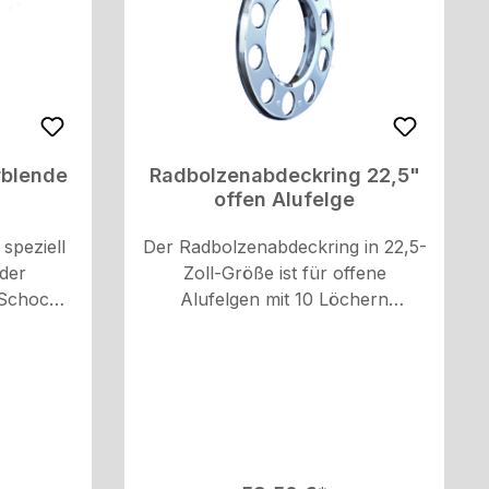
rblende
Radbolzenabdeckring 22,5"
offen Alufelge
speziell
Der Radbolzenabdeckring in 22,5-
 der
Zoll-Größe ist für offene
 Schoch
Alufelgen mit 10 Löchern
Edelstahl,
konzipiert. Hergestellt aus
te und
hochwertigem V2A-Edelstahl,
ür die
bietet er eine rostfreie und
en (M6 x
langlebige Lösung. Durch das
sioniert,
Hochglanzpolieren erhält er eine
cher und
ansprechende Optik. Ideal, um die
.
Radbolzen stilvoll abzudecken