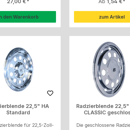
Regulärer Preis:
Regulärer Pre
27,00 €
Ab
1,54 €
In den Warenkorb
zum Artikel
ierblende 22,5" HA
Radzierblende 22,5
Standard
CLASSIC geschlo
zierblende für 22,5-Zoll-
Die geschlossene Radzi