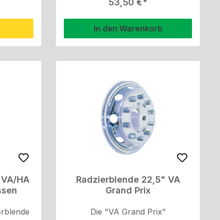
is:
Regulärer Preis:
53,50 €
und das Erscheinungsbild der
Alufelgen zu verbessern.
In den Warenkorb
" VA/HA
Radzierblende 22,5" VA
ssen
Grand Prix
erblende
Die "VA Grand Prix"