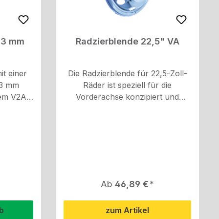
33 mm
Radzierblende 22,5" VA
t einer
Die Radzierblende für 22,5-Zoll-
33 mm
Räder ist speziell für die
gem V2A-
Vorderachse konzipiert und
nzpoliert,
besteht aus hochwertigem V2A-
des
Edelstahl. Mit ihrer
zu
Hochglanzpolitur ist sie nicht nur
tzt die
ästhetisch ansprechend, sondern
ion und
auch rostfrei und langlebig. Die
t so zur
Montage erfolgt mithilfe des
der Räder
mitgelieferten Sprengringhalters.
reis:
Regulärer Preis:
Ab
46,89 €
reien
ie auch
b
zum Artikel
gungen