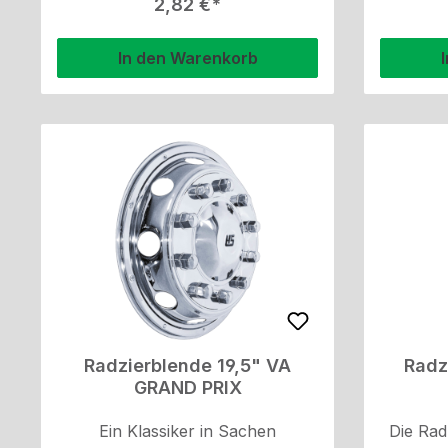
Regulärer Preis:
2,82 €
bei. Dank ihrer rostfreien
Eigenschaften bleibt sie auch
In den Warenkorb
unter widrigen Bedingungen
dauerhaft attraktiv. Einfach zu
montieren und perfekt für eine
Vielzahl von Fahrzeugen
geeignet.
Radzierblende 19,5" VA
Radz
GRAND PRIX
Ein Klassiker in Sachen
Die Rad