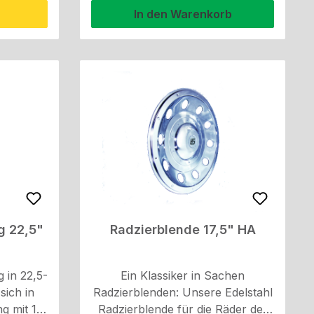
gewährleistet. Ideal, um die
In den Warenkorb
t, diese
Radbolzen stilvoll zu verdecken
werden.
und gleichzeitig das
Erscheinungsbild des Fahrzeugs
zu verbessern.
g 22,5"
Radzierblende 17,5" HA
 in 22,5-
Ein Klassiker in Sachen
sich in
Radzierblenden: Unsere Edelstahl
g mit 10
Radzierblende für die Räder der