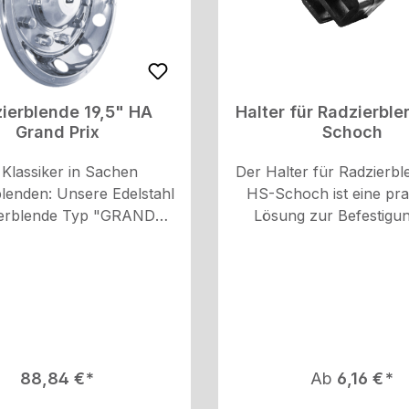
ierblende 19,5" HA
Halter für Radzierbl
Grand Prix
Schoch
 Klassiker in Sachen
Der Halter für Radzierb
lenden: Unsere Edelstahl
HS-Schoch ist eine pra
erblende Typ "GRAND
Lösung zur Befestigu
t die perfekte Ergänzung
Radzierblenden. Hergest
terräder in 19.5 Zoll. Die
robustem schwarzen Kun
Bügelhalterung sorgt für
verfügt der Halter üb
ichere Be-festigung und
Gewinde M6 und hat
ine ansprechende
Abmessungen 30x30x35
tik.Spezifikationen:
ist speziell für H
endung: Hinterräder
SchochRadzierblenden ko
Regulärer Preis:
Regulärer Pre
88,84 €
Ab
6,16 €
: 19.5 Zoll Material:
Bitte beachten Sie, da