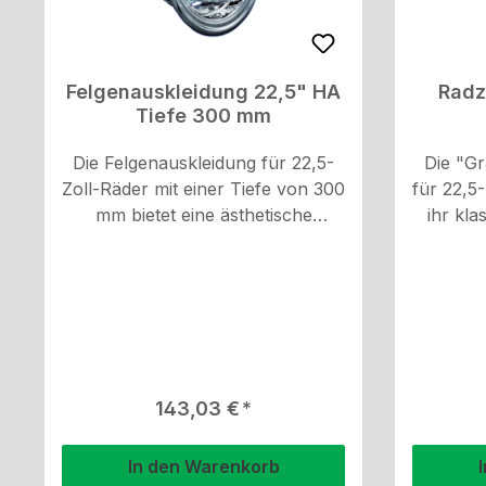
Felgenauskleidung 22,5" HA
Radz
Tiefe 300 mm
Die Felgenauskleidung für 22,5-
Die "Gr
Zoll-Räder mit einer Tiefe von 300
für 22,5
mm bietet eine ästhetische
ihr kla
Verbesserung für die Hinterachse
hochwe
Ihres Fahrzeugs. Mit einer Größe
einer T
von 9 Zoll und hergestellt
Radka
aushochwertigem V2A-Edelstahl,
diehochgl
ist sie robust und langlebig. Die
Ihrem 
Auskleidung ist hochglanzpoliert
Optik. 
und rostfrei, wodurch sie auch
Hinterac
Regulärer Preis:
143,03 €
bei widrigen Wetterbedingungen
die Vor
ihren Glanz behält. Die Montage
die Hi
In den Warenkorb
erfolgt einfach und sicher durch
Ausführu