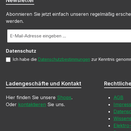
Newsletter
Abonnieren Sie jetzt einfach unseren regelmäßig ersche
werden.
E-
Mail-
Adresse
Datenschutz
*
Ich habe die
Datenschutzbestimmungen
zur Kenntnis genom
Ladengeschäfte und Kontakt
Rechtlich
Hier finden Sie unsere
Shops
.
AGB
Oder
kontaktieren
Sie uns.
Impres
Datens
Wissen
Elektro