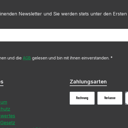
inenden Newsletter und Sie werden stets unter den Ersten
men und die
AGB
gelesen und bin mit ihnen einverstanden.
*
es
Zahlungsarten
sum
Rechnungskauf
Vorkasse
P
chutz
swertes
-Gesetz