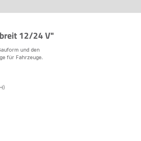
breit 12/24 V"
n Bauform und den
age für Fahrzeuge.
H)