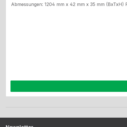
Abmessungen: 1204 mm x 42 mm x 35 mm (BxTxH) Farbe LED: Gelb Anzahl LED: 72 Zulassungen: ECE R65 & ECE R10 IP-Schutzklasse: 67 Lichtmuster: 3 Spannung: