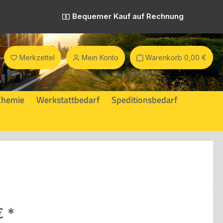
Bequemer Kauf auf Rechnung
Merkzettel
Mein Konto
Warenkorb
0,00 €
Chemie
Werkstattbedarf
Speditionsbedarf
eis:
€