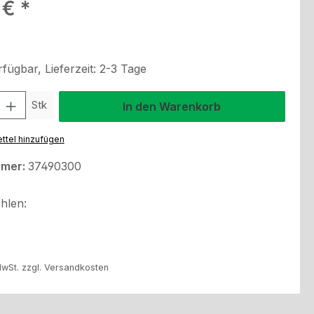
eis:
 €
fügbar, Lieferzeit: 2-3 Tage
l: Gib den gewünschten Wert ein oder benutze die Schaltflächen um
Stk
In den Warenkorb
ttel hinzufügen
mmer:
37490300
hlen:
MwSt. zzgl. Versandkosten