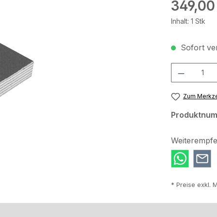
Regulärer Pr
349,00
Inhalt:
1 Stk
Sofort ver
Produkt Anzah
Zum Merkze
Produktnu
Weiterempfe
* Preise exkl. 