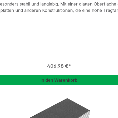
esonders stabil und langlebig. Mit einer glatten Oberfläche 
platten und anderen Konstruktionen, die eine hohe Tragfäh
Regulärer Preis:
406,98 €
In den Warenkorb