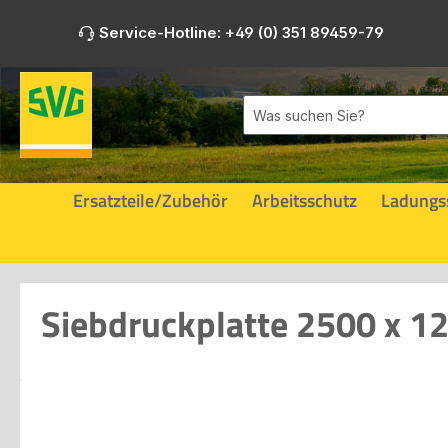
m Hauptinhalt springen
Zur Suche springen
Zur Hauptnavigation springen
Service-Hotline: +49 (0) 351 89459-79
Ersatzteile/Zubehör
Arbeitsschutz
Ladungs
Siebdruckplatte 2500 x 1
Bildergalerie überspringen