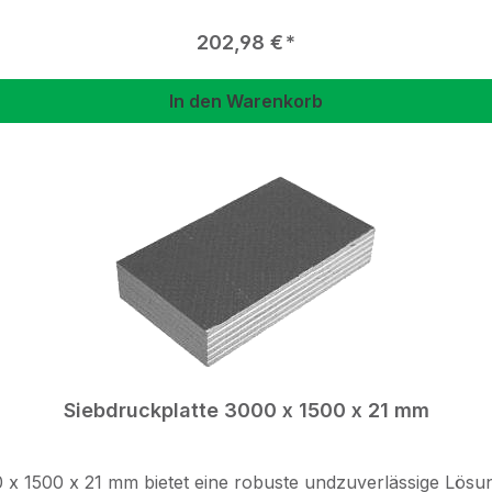
Regulärer Preis:
202,98 €
In den Warenkorb
Siebdruckplatte 3000 x 1500 x 21 mm
x 1500 x 21 mm bietet eine robuste undzuverlässige Lösu