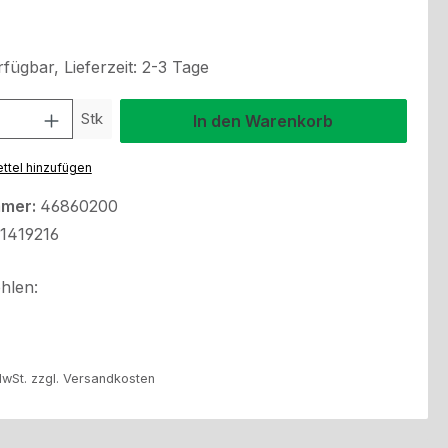
fügbar, Lieferzeit: 2-3 Tage
l: Gib den gewünschten Wert ein oder benutze die Schaltflächen um
Stk
In den Warenkorb
ttel hinzufügen
mmer:
46860200
1419216
hlen:
MwSt. zzgl. Versandkosten