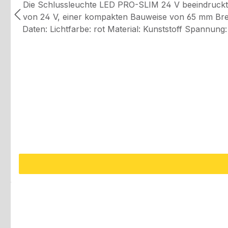
Die Schlussleuchte LED PRO-SLIM 24 V beeindruckt 
von 24 V, einer kompakten Bauweise von 65 mm Breite
Daten: Lichtfarbe: rot Material: Kunststoff Spannung: 24 V Maße: B 65 mm x H 18 mm x T 10 mm Kabellänge: 0,5 m Lochabstand: 48 mm IP6K9K Gehäusefarbe: rot
ADR / GGVS geprüft Referenznummer: 40044002
Gar