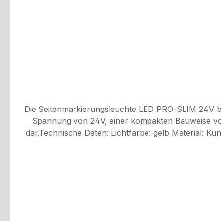
Die Seitenmarkierungsleuchte LED PRO-SLIM 24V bee
Spannung von 24V, einer kompakten Bauweise von 6
dar.Technische Daten: Lichtfarbe: gelb Material: Kunststoff Spannung: 24V Breite: 65 mm Höhe: 18 mm Tiefe: 10 mm Kabellänge: 0,5 m IP6K9K Gehäusefarbe: gelb
Lochabstand: 48 mm ADR / GGVS geprüftBitte beachten Sie, dass alle Kabelverbindungen wasserdicht angeschlossen werden müssen, um einen Garantieanspruch