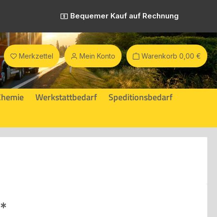
Bequemer Kauf auf Rechnung
Merkzettel
Mein Konto
Warenkorb
0,00 €
Chemie
Werkstattbedarf
Speditionsbedarf
eis: