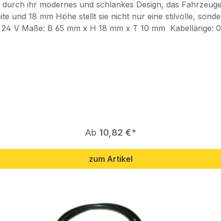
durch ihr modernes und schlankes Design, das Fahrzeugen 
 und 18 mm Höhe stellt sie nicht nur eine stilvolle, sonde
 Bitte beachten Sie, dass alle Kabelverbindungen wasse
antieanspruch im Falle eines Defekts der Leuchte zu erhal
Regulärer Preis:
Ab
10,82 €
zum Artikel