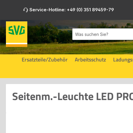
m Hauptinhalt springen
Zur Suche springen
Zur Hauptnavigation springen
Service-Hotline: +49 (0) 351 89459-79
Ersatzteile/Zubehör
Arbeitsschutz
Ladungs
Seitenm.-Leuchte LED PR
Bildergalerie überspringen