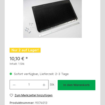
Nur 2 auf Lager!
Regulärer Preis:
10,10 €
Inhalt:
1 Stk
Sofort verfügbar, Lieferzeit: 2-3 Tage
Produkt Anzahl: Gib den gewünschten Wert ein oder benutze die Schaltfl
Stk
In den Warenkorb
Zum Merkzettel hinzufügen
Produktnummer:
9074013