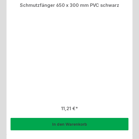
Schmutzfänger 650 x 300 mm PVC schwarz
Regulärer Preis:
11,21 €
In den Warenkorb