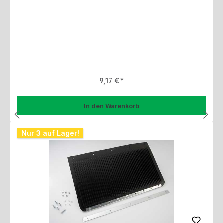
Regulärer Preis:
9,17 €
In den Warenkorb
Nur 3 auf Lager!