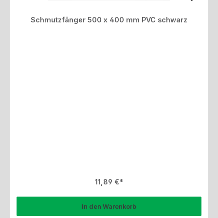
Schmutzfänger 500 x 400 mm PVC schwarz
Regulärer Preis:
11,89 €
In den Warenkorb