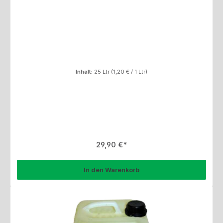
Inhalt:
25 Ltr
(1,20 € / 1 Ltr)
Regulärer Preis:
29,90 €
In den Warenkorb