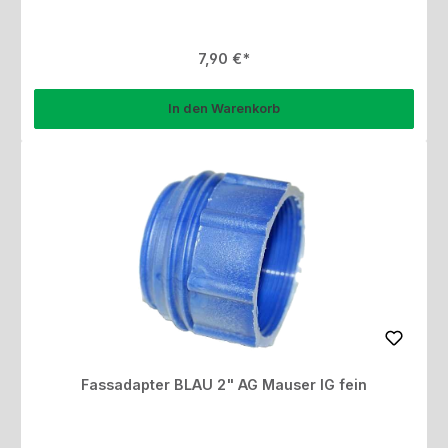
Regulärer Preis:
7,90 €
In den Warenkorb
Fassadapter BLAU 2" AG Mauser IG fein