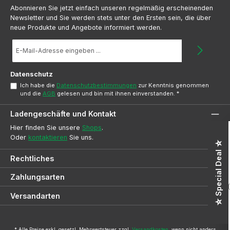
Abonnieren Sie jetzt einfach unseren regelmäßig erscheinenden
Newsletter und Sie werden stets unter den Ersten sein, die über
neue Produkte und Angebote informiert werden.
E-
Mail-
Adresse
*
Datenschutz
Ich habe die
Datenschutzbestimmungen
zur Kenntnis genommen
und die
AGB
gelesen und bin mit ihnen einverstanden.
*
Ladengeschäfte und Kontakt
Hier finden Sie unsere
Shops
.
Oder
kontaktieren
Sie uns.
☆ Special Deal ☆
Rechtliches
Zahlungsarten
Versandarten
* Alle Preise exkl. gesetzl. Mehrwertsteuer zzgl.
Versandkosten
, wenn nicht anders