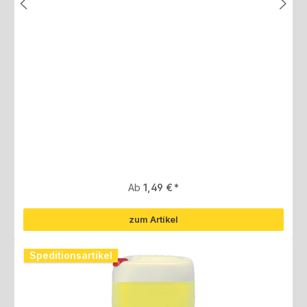
Regulärer Preis:
Ab
1,49 €
zum Artikel
Speditionsartikel