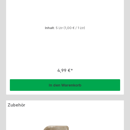
Inhalt:
5 Ltr
(1,00 € / 1 Ltr)
Regulärer Preis:
4,99 €
In den Warenkorb
Produktgalerie überspringen
Zubehör