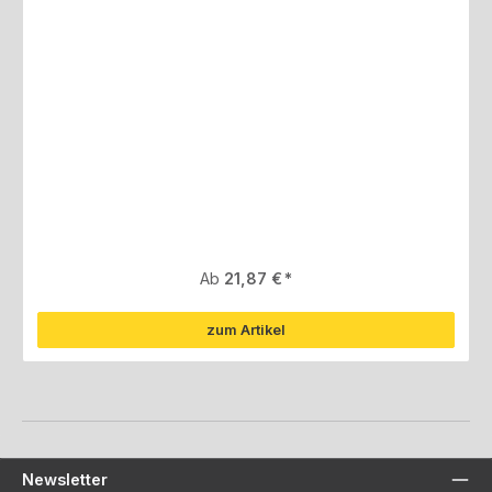
Regulärer Preis:
Ab
21,87 €
zum Artikel
Newsletter