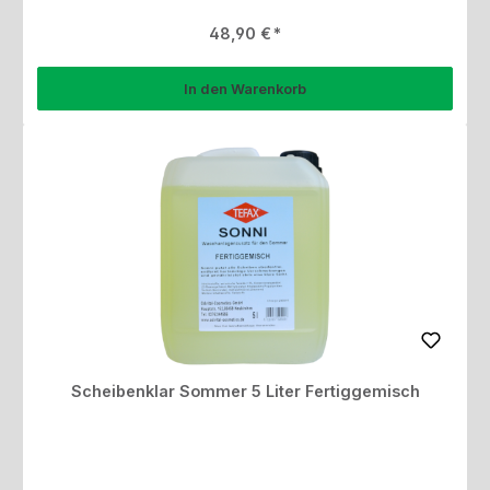
Regulärer Preis:
48,90 €
In den Warenkorb
Scheibenklar Sommer 5 Liter Fertiggemisch