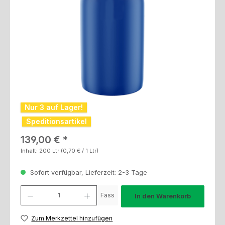
Nur 3 auf Lager!
Speditionsartikel
Regulärer Preis:
139,00 €
Inhalt:
200 Ltr
(0,70 € / 1 Ltr)
Sofort verfügbar, Lieferzeit: 2-3 Tage
Produkt Anzahl: Gib den gewünschten Wert ein oder benutze die Schaltfl
Fass
In den Warenkorb
Zum Merkzettel hinzufügen