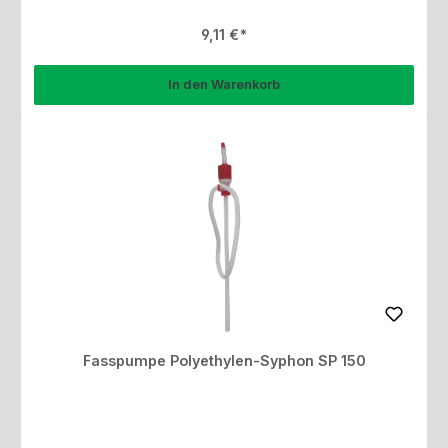
Regulärer Preis:
9,11 €
In den Warenkorb
Fasspumpe Polyethylen-Syphon SP 150