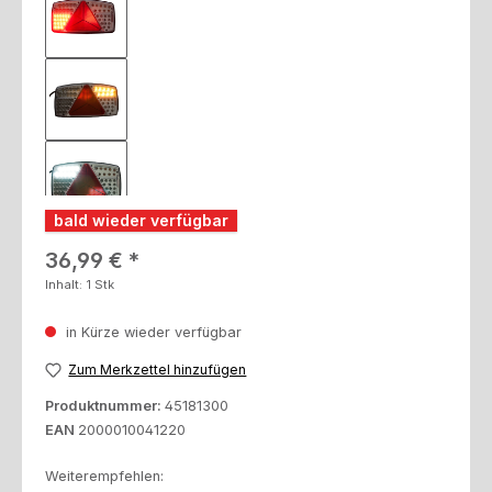
bald wieder verfügbar
Regulärer Preis:
36,99 €
Inhalt:
1 Stk
in Kürze wieder verfügbar
Zum Merkzettel hinzufügen
Produktnummer:
45181300
EAN
2000010041220
Weiterempfehlen: