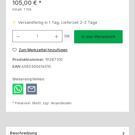
Regulärer Preis:
105,00 €
Inhalt:
1 Stk
Versandfertig in 1 Tag, Lieferzeit 2-3 Tage
Produkt Anzahl: Gib den gewünschten Wert ein oder benutze die Schaltfl
Stk
In den Warenkorb
Zum Merkzettel hinzufügen
Produktnummer:
19287310
EAN
4082300614510
Weiterempfehlen:
* Preise exkl. MwSt. zzgl. Versandkosten
Beschreibung