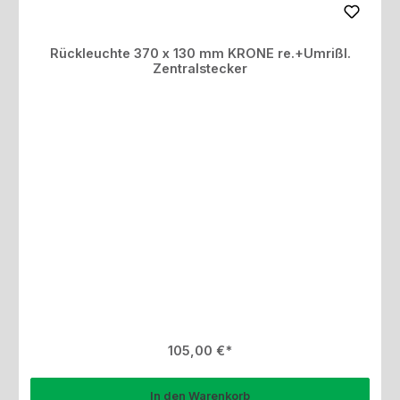
Rückleuchte 370 x 130 mm KRONE re.+Umrißl.
Zentralstecker
Regulärer Preis:
105,00 €
In den Warenkorb