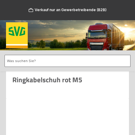
Zum Hauptinhalt springen
Verkauf nur an Gewerbetreibende (B2B)
Ringkabelschuh rot M5
Bildergalerie überspringen