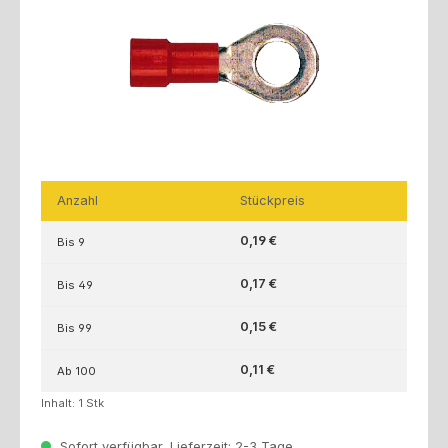
Anzahl
Stückpreis
0,19 €
Bis
9
0,17 €
Bis
49
0,15 €
Bis
99
0,11 €
Ab
100
Inhalt:
1 Stk
Sofort verfügbar, Lieferzeit: 2-3 Tage