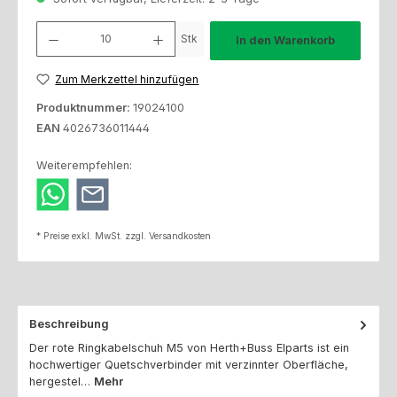
Produkt Anzahl: Gib den gewünschten Wert ein oder benutze die Schaltfl
Stk
In den Warenkorb
Zum Merkzettel hinzufügen
Produktnummer:
19024100
EAN
4026736011444
Weiterempfehlen:
* Preise exkl. MwSt. zzgl. Versandkosten
Beschreibung
Der rote Ringkabelschuh M5 von Herth+Buss Elparts ist ein
hochwertiger Quetschverbinder mit verzinnter Oberfläche,
hergestel…
Mehr