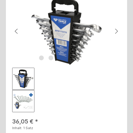
Bildergalerie überspringen
Regulärer Preis:
36,05 €
Inhalt:
1 Satz