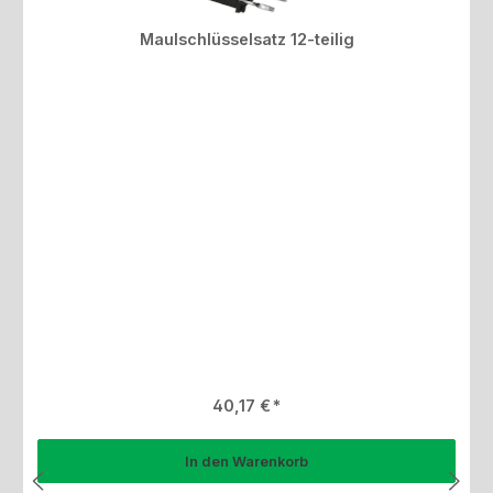
Maulschlüsselsatz 12-teilig
Regulärer Preis:
40,17 €
In den Warenkorb