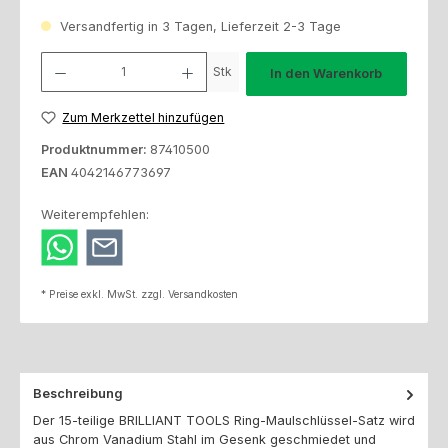
Versandfertig in 3 Tagen, Lieferzeit 2-3 Tage
Produkt Anzahl: Gib den gewünschten Wert ein oder benutze die Schaltfl
Stk
In den Warenkorb
Zum Merkzettel hinzufügen
Produktnummer:
87410500
EAN
4042146773697
Weiterempfehlen:
* Preise exkl. MwSt. zzgl. Versandkosten
Beschreibung
Der 15-teilige BRILLIANT TOOLS Ring-Maulschlüssel-Satz wird
aus Chrom Vanadium Stahl im Gesenk geschmiedet und