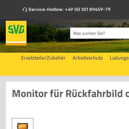
m Hauptinhalt springen
Zur Suche springen
Zur Hauptnavigation springen
Service-Hotline: +49 (0) 351 89459-79
Ersatzteile/Zubehör
Arbeitsschutz
Ladungs
Monitor für Rückfahrbild 
Bildergalerie überspringen