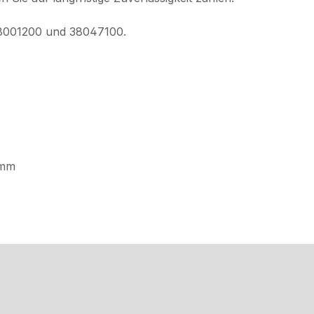
 38001200 und 38047100.
 mm