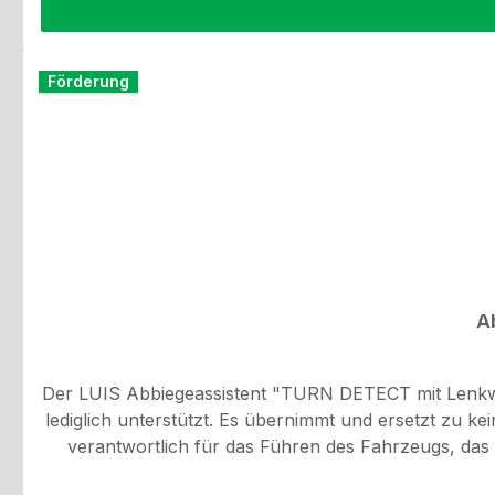
Förderung
A
Der LUIS Abbiegeassistent "TURN DETECT mit Lenkwin
lediglich unterstützt. Es übernimmt und ersetzt zu k
verantwortlich für das Führen des Fahrzeugs, das 
Verkehrssicherheit.Vorteile des LUIS Abbiegeassistenten: Aktivierung eines Spurwechselassistenten Nutzung der Seitenkamera beim Rückwärtsfahren Ei