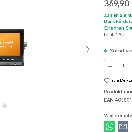
Regulärer Pr
369,90
Zahlen Sie n
Dank Förder
Erfahren Si
Inhalt:
1 Stk
Sofort ver
Produkt Anzah
Zum Merkze
Produktnu
EAN
403801
Weiterempfe