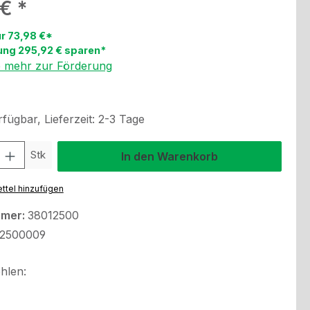
eis:
 €
ur 73,98 €*
ung 295,92 € sparen*
e mehr zur Förderung
fügbar, Lieferzeit: 2-3 Tage
l: Gib den gewünschten Wert ein oder benutze die Schaltflächen um
Stk
In den Warenkorb
ttel hinzufügen
mmer:
38012500
2500009
hlen: