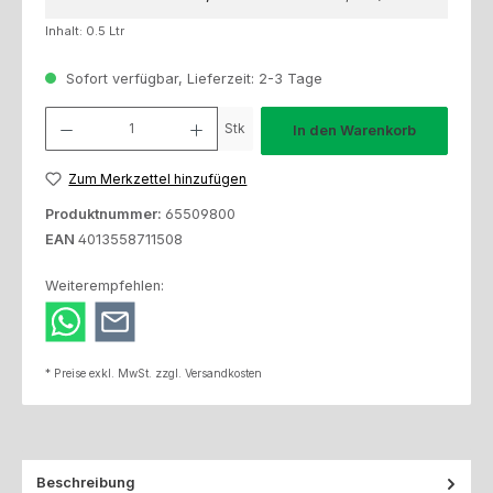
Inhalt:
0.5 Ltr
Sofort verfügbar, Lieferzeit: 2-3 Tage
Produkt Anzahl: Gib den gewünschten Wert ein oder benutze die Schaltfl
Stk
In den Warenkorb
Zum Merkzettel hinzufügen
Produktnummer:
65509800
EAN
4013558711508
Weiterempfehlen:
* Preise exkl. MwSt. zzgl. Versandkosten
Beschreibung