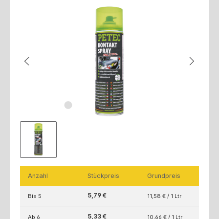
Bildergalerie überspringen
Anzahl
Stückpreis
Grundpreis
5,79 €
Bis
5
11,58 € / 1 Ltr
5,33 €
Ab
6
10,66 € / 1 Ltr