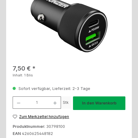
Regulärer Preis:
7,50 €
Inhalt:
1 Blis
Sofort verfügbar, Lieferzeit: 2-3 Tage
Produkt Anzahl: Gib den gewünschten Wert ein oder benutze die Schaltfl
Stk
In den Warenkorb
Zum Merkzettel hinzufügen
Produktnummer:
30798100
EAN
4260625448182