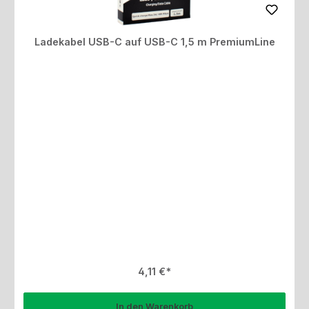
Ladekabel USB-C auf USB-C 1,5 m PremiumLine
Regulärer Preis:
4,11 €
In den Warenkorb