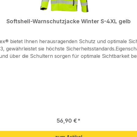
Softshell-Warnschutzjacke Winter S-4XL gelb
ex® bietet Ihnen herausragenden Schutz und optimale Sic
 höchste Sicherheitsstandards.Eigenschaften: Hochwertige 5 cm Heat-Transfer-Refle
Schultern sorgen für optimale Sichtbarkeit bei allen Lichtverhältnisse
e mit Reißverschluss und Patte sowie zwei Seitentaschen mit
 Frontreißverschluss mit Patte und Druckknöpfen gewährleistet
in denen Schutz, Sichtbarkeit und Komfort von entscheide
Regulärer Preis:
56,90 €