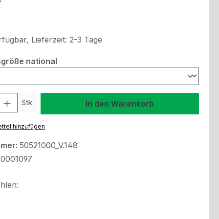
fügbar, Lieferzeit: 2-3 Tage
auswählen
größe national
l: Gib den gewünschten Wert ein oder benutze die Schaltflächen um
Stk
In den Warenkorb
ttel hinzufügen
mmer:
50521000_V.148
0001097
hlen: