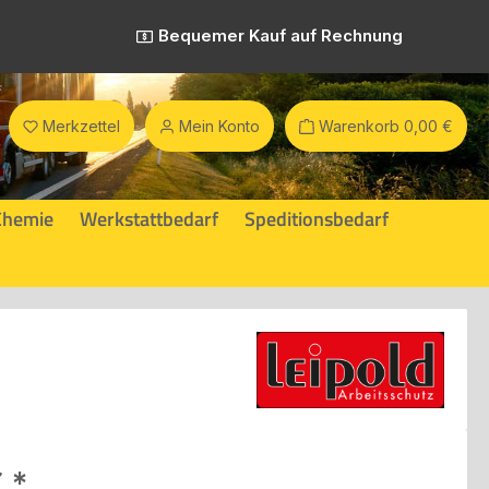
Bequemer Kauf auf Rechnung
Merkzettel
Mein Konto
Warenkorb
0,00 €
Chemie
Werkstattbedarf
Speditionsbedarf
eis:
€