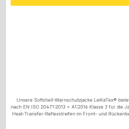
Unsere Softshell-Warnschutzjacke LeiKaTex® bietet
nach EN ISO 20471:2013 + A1:2016 Klasse 3 für die Jacke un
Heat-Transfer-Reflexstreifen im Front- und Rückenber
Die Jacke ist winddicht und wasserabweisend, wodur
Seitentaschen mit Reißverschlüssen und Patte bieten 