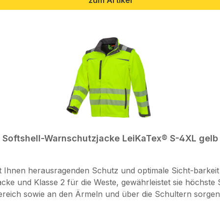
zum Artikel
Softshell-Warnschutzjacke LeiKaTex® S-4XL gelb
 Ihnen herausragenden Schutz und optimale Sicht-barkeit 
d Klasse 2 für die Weste, gewährleistet sie höchste Sicherheitsst
eich sowie an den Ärmeln und über die Schultern sorgen fü
ch Sie bei schlechtem Wetter optimal geschützt sind. Eine 
ausreichend Stauraum für Ihre Arbeitsutensilien. Der ver