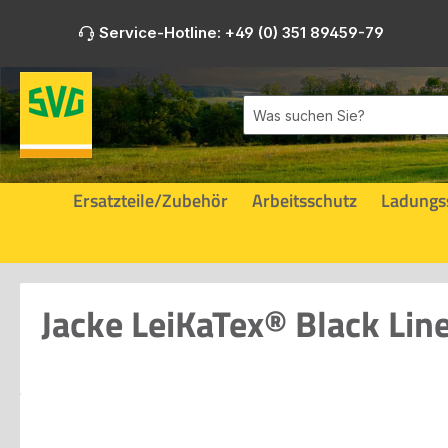
m Hauptinhalt springen
Zur Suche springen
Zur Hauptnavigation springen
Service-Hotline: +49 (0) 351 89459-79
Ersatzteile/Zubehör
Arbeitsschutz
Ladungs
Jacke LeiKaTex® Black Lin
Bildergalerie überspringen