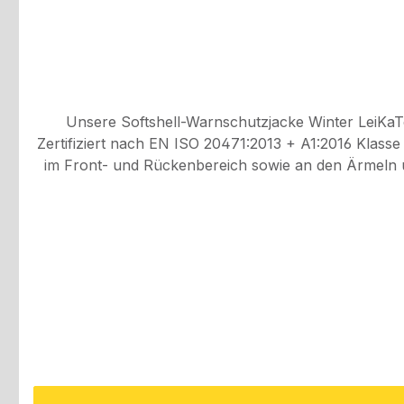
Unsere Softshell-Warnschutzjacke Winter LeiKaT
Zertifiziert nach EN ISO 20471:2013 + A1:2016 Klasse 3, gewährleistet sie
im Front- und Rückenbereich sowie an den Ärmeln und über die 
wasserabweisend, wodurch Sie bei schlechtem Wetter optimal geschützt sind. Eine Brusttasch
Reißverschlüssen und Patte bieten ausreichend Stauraum für Ihre Arbeitsutensilien. Der verdeckte
zusätzlichen Schutz vor Wind und Wetter. Eine elastische, verstellbare Kordel an der Taille und der verstellbare Ärmelsaum durch Klett ermöglichen eine individuelle
Anpassung und einen optimalen Sitz. Graue Applikationen verleihen der Jacke ein modernes Aussehen. Außenstoff: 100% Polyester mit TPU- und Fleece-
Laminierung Wassersäule: 8.000 mm Atmungsaktivität: 300 mvp Füllung: 100% PolyesterwatteDie Softshell-Warnschutzjacke Winter LeiKaTex® ist die ideale Wahl für
Arbeitsumgebungen, 