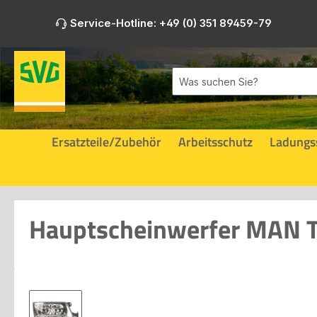
m Hauptinhalt springen
Zur Suche springen
Zur Hauptnavigation springen
Service-Hotline: +49 (0) 351 89459-79
Ersatzteile/Zubehör
Arbeitsschutz
Ladungs
Hauptscheinwerfer MAN T
Bildergalerie überspringen