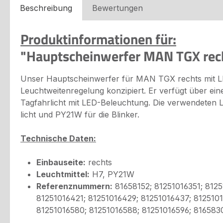
Beschreibung
Bewertungen
Produktinformationen für:
"Hauptscheinwerfer MAN TGX rec
Unser Hauptscheinwerfer für MAN TGX rechts mit LED 
Leuchtweitenregelung konzipiert. Er verfügt über ein
Tagfahrlicht mit LED-Beleuchtung. Die verwendeten 
licht und PY21W für die Blinker.
Technische Daten:
Einbauseite:
rechts
Leuchtmittel:
H7, PY21W
Referenznummern:
81658152; 81251016351; 812
81251016421; 81251016429; 81251016437; 812510
81251016580; 81251016588; 81251016596; 816583