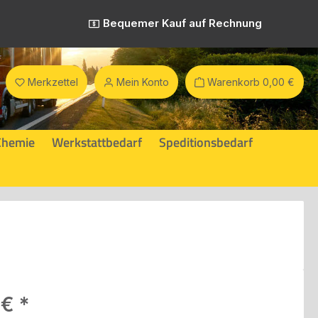
Bequemer Kauf auf Rechnung
Merkzettel
Mein Konto
Warenkorb
0,00 €
Chemie
Werkstattbedarf
Speditionsbedarf
eis:
 €