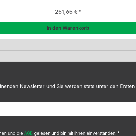
Regulärer Preis:
251,65 €
In den Warenkorb
inenden Newsletter und Sie werden stets unter den Ersten
men und die
AGB
gelesen und bin mit ihnen einverstanden.
*