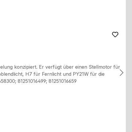
lung konzipiert. Er verfügt über einen Stellmotor für
blendlicht, H7 für Fernlicht und PY21W für die
ummern: 81658300; 81251016499; 81251016659