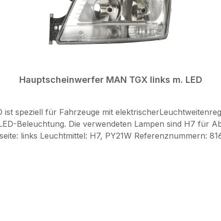
Hauptscheinwerfer MAN TGX links m. LED
t speziell für Fahrzeuge mit elektrischerLeuchtweitenrege
t LED-Beleuchtung. Die verwendeten Lampen sind H7 für Ab
Technische Details: Einbauseite: links Leuchtmittel: H7, PY21W Referenzn