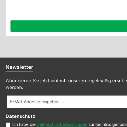
Newsletter
Abonnieren Sie jetzt einfach unseren regelmäßig ersche
werden.
E-
Mail-
Adresse
Datenschutz
*
Ich habe die
Datenschutzbestimmungen
zur Kenntnis genom