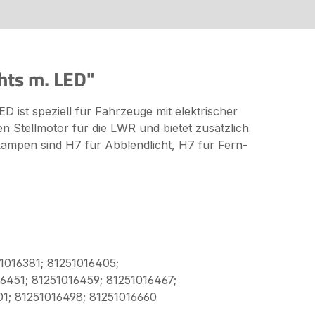
hts m. LED"
ist speziell für Fahrzeuge mit elektrischer
en Stellmotor für die LWR und bietet zusätzlich
Lampen sind H7 für Abblendlicht, H7 für Fern-
51016381; 81251016405;
16451; 81251016459; 81251016467;
01; 81251016498; 81251016660