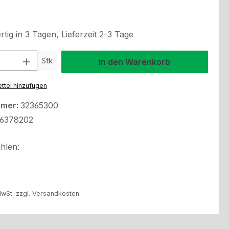
tig in 3 Tagen, Lieferzeit 2-3 Tage
l: Gib den gewünschten Wert ein oder benutze die Schaltflächen um
Stk
In den Warenkorb
ttel hinzufügen
mmer:
32365300
6378202
hlen:
MwSt. zzgl. Versandkosten