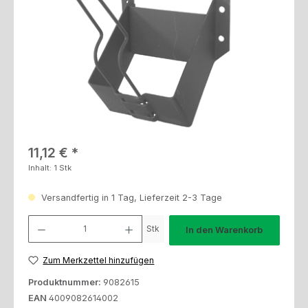
Regulärer Preis:
11,12 €
Inhalt:
1 Stk
Versandfertig in 1 Tag, Lieferzeit 2-3 Tage
Produkt Anzahl: Gib den gewünschten Wert ein oder benutze die Schaltfl
Stk
In den Warenkorb
Zum Merkzettel hinzufügen
Produktnummer:
9082615
EAN
4009082614002