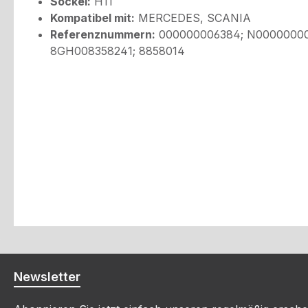
Sockel:
H11
Kompatibel mit:
MERCEDES, SCANIA
Referenznummern:
000000006384; N000000006
8GH008358241; 8858014
Newsletter