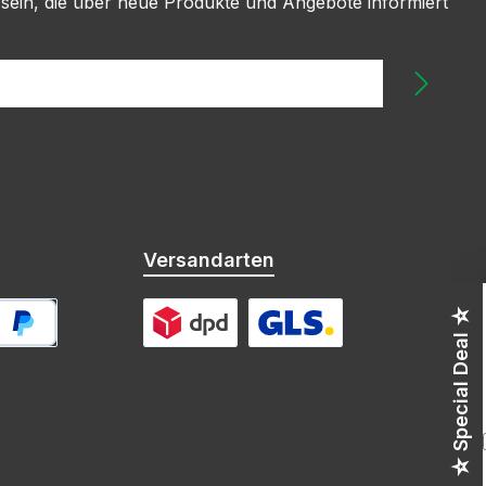
 sein, die über neue Produkte und Angebote informiert
Versandarten
☆ Special Deal ☆
ayPal
DPD
GLS