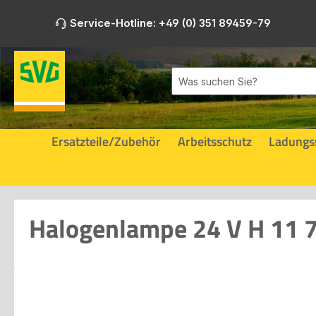
m Hauptinhalt springen
Zur Suche springen
Zur Hauptnavigation springen
Service-Hotline: +49 (0) 351 89459-79
Ersatzteile/Zubehör
Arbeitsschutz
Ladungs
Halogenlampe 24 V H 11 
Bildergalerie überspringen