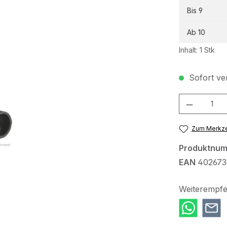
Bis
9
Ab
10
Inhalt:
1 Stk
Sofort ver
Produkt Anzah
Zum Merkze
Produktnu
EAN
402673
Weiterempfe