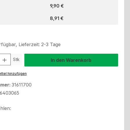
9,90 €
8,91 €
fügbar, Lieferzeit: 2-3 Tage
l: Gib den gewünschten Wert ein oder benutze die Schaltflächen um
Stk
In den Warenkorb
ttel hinzufügen
mmer:
31611700
6403065
hlen: