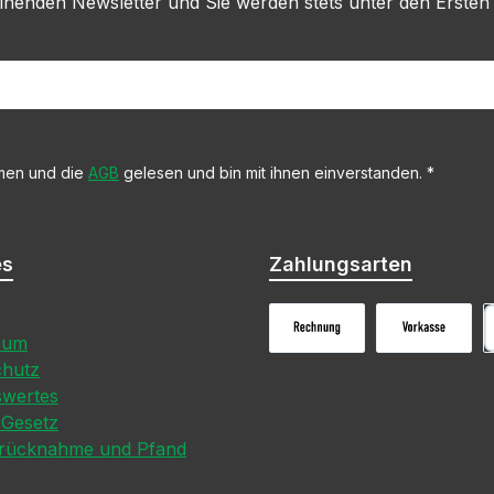
inenden Newsletter und Sie werden stets unter den Ersten
men und die
AGB
gelesen und bin mit ihnen einverstanden.
*
es
Zahlungsarten
sum
Rechnungskauf
Vorkasse
P
chutz
swertes
-Gesetz
erücknahme und Pfand