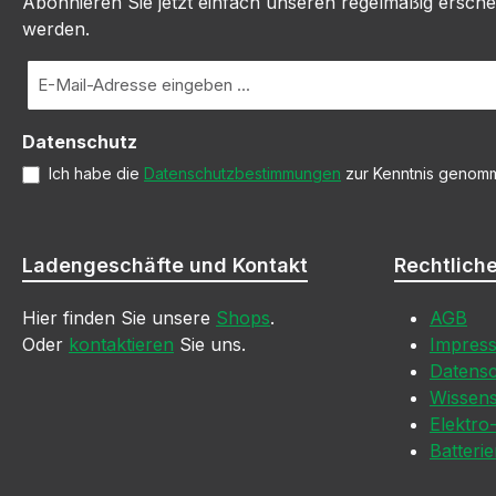
Abonnieren Sie jetzt einfach unseren regelmäßig ersche
werden.
E-
Mail-
Adresse
Datenschutz
*
Ich habe die
Datenschutzbestimmungen
zur Kenntnis genom
Ladengeschäfte und Kontakt
Rechtlich
Hier finden Sie unsere
Shops
.
AGB
Oder
kontaktieren
Sie uns.
Impres
Datens
Wissen
Elektro
Batteri