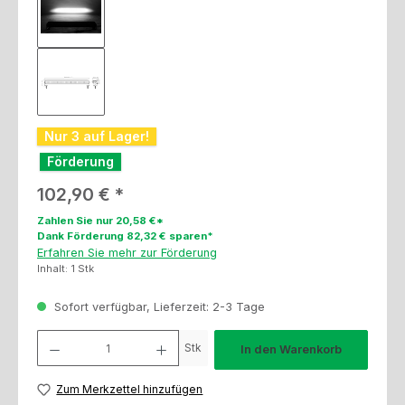
Nur 3 auf Lager!
Förderung
Regulärer Preis:
102,90 €
Zahlen Sie nur 20,58 €*
Dank Förderung 82,32 € sparen*
Erfahren Sie mehr zur Förderung
Inhalt:
1 Stk
Sofort verfügbar, Lieferzeit: 2-3 Tage
Produkt Anzahl: Gib den gewünschten Wert ein oder benutze die Schaltfl
Stk
In den Warenkorb
Zum Merkzettel hinzufügen