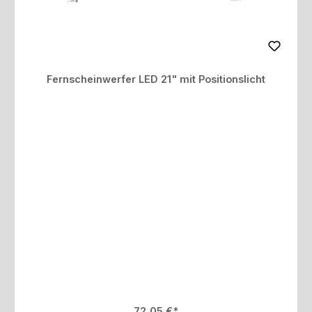
Fernscheinwerfer LED 21" mit Positionslicht
Regulärer Preis:
72,05 €