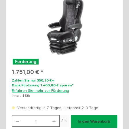
Förderung
Regulärer Preis:
1.751,00 €
Zahlen Sie nur 350,20 €*
Dank Förderung 1.400,80 € sparen*
Erfahren Sie mehr zur Förderung
Inhalt:
1 Stk
Versandfertig in 7 Tagen, Lieferzeit 2-3 Tage
Produkt Anzahl: Gib den gewünschten Wert ein oder benutze die Schaltfl
Stk
In den Warenkorb