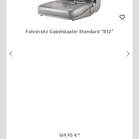
Fahrersitz Gabelstapler Standard "B12"
Regulärer Preis:
169,95 €