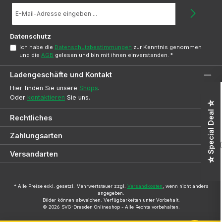
E-
Mail-
Adresse
*
Datenschutz
Ich habe die
Datenschutzbestimmungen
zur Kenntnis genommen
und die
AGB
gelesen und bin mit ihnen einverstanden.
*
Ladengeschäfte und Kontakt
Hier finden Sie unsere
Shops
.
Oder
kontaktieren
Sie uns.
☆ Special Deal ☆
Rechtliches
Zahlungsarten
Versandarten
* Alle Preise exkl. gesetzl. Mehrwertsteuer zzgl.
Versandkosten
, wenn nicht anders
angegeben.
Bilder können abweichen. Verfügbarkeiten unter Vorbehalt.
© 2026 SVG-Dresden Onlineshop - Alle Rechte vorbehalten.