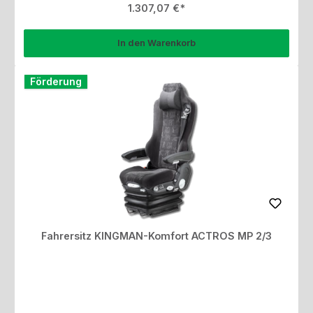
Regulärer Preis:
1.307,07 €
In den Warenkorb
Förderung
Fahrersitz KINGMAN-Komfort ACTROS MP 2/3