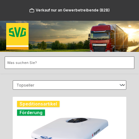
Zum Hauptinhalt springen
Verkauf nur an Gewerbetreibende (B2B)
Speditionsartikel
Förderung