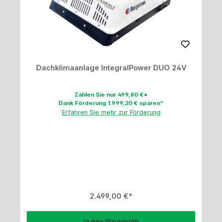
Dachklimaanlage IntegralPower DUO 24V
Zahlen Sie nur 499,80 €*
Dank Förderung 1.999,20 € sparen*
Erfahren Sie mehr zur Förderung
Regulärer Preis:
2.499,00 €
In den Warenkorb