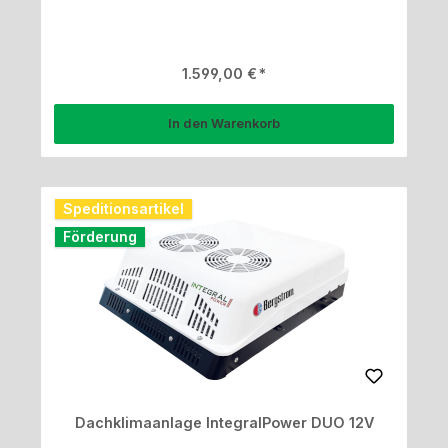
Regulärer Preis:
1.599,00 €
In den Warenkorb
Speditionsartikel
Förderung
Dachklimaanlage IntegralPower DUO 12V