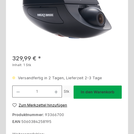
Regulärer Preis:
329,99 €
Inhalt:
1 Stk
Versandfertig in 2 Tagen, Lieferzeit 2-3 Tage
Produkt Anzahl: Gib den gewünschten Wert ein oder benutze die Schaltfl
Stk
In den Warenkorb
Zum Merkzettel hinzufügen
Produktnummer:
93366700
EAN
5060384258195