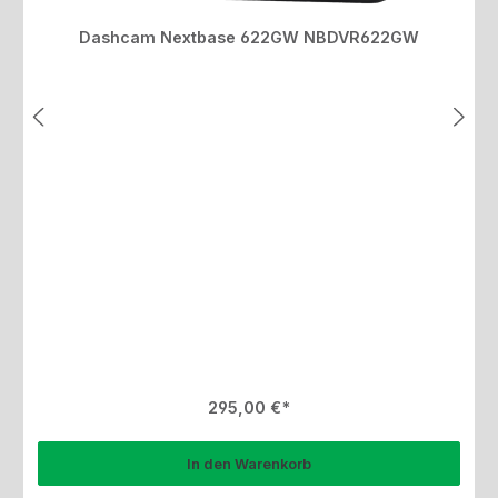
Dashcam Nextbase 622GW NBDVR622GW
Regulärer Preis:
295,00 €
In den Warenkorb