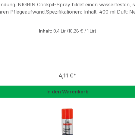
endung. NIGRIN Cockpit-Spray bildet einen wasserfesten, 
 400 ml Duft: Neutral Einsatzbereich: reinigt wirksam und schonend
 farbauffrischend und Staub abweisend Gebrauchsanweisung: vor Gebrauch schütteln,
Inhalt:
0.4 Ltr
(10,28 € / 1 Ltr)
schützen.
Regulärer Preis:
4,11 €
In den Warenkorb