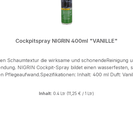
Cockpitspray NIGRIN 400ml "VANILLE"
ellen Schaumtextur die wirksame und schonendeReinigung u
endung. NIGRIN Cockpit-Spray bildet einen wasserfesten, 
 Duft: Vanille Einsatzbereich: reinigt wirksam und schonend auch
rischend und Staub abweisend Gebrauchsanweisung: vor Gebrauch schütteln, auf Tuch
unststoffteile abreiben Hinweis: Scheiben, Armaturengläser, Lenkrad, Pedale 
Inhalt:
0.4 Ltr
(11,25 € / 1 Ltr)