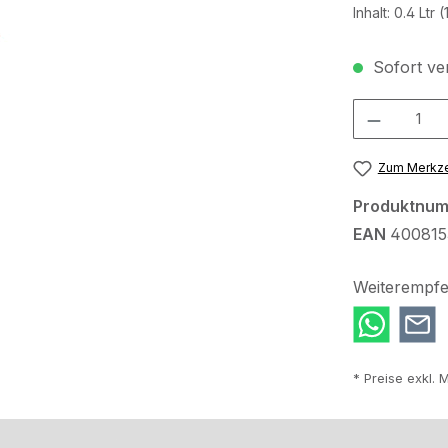
Inhalt:
0.4 Ltr
(
Sofort ver
Produkt Anzah
Zum Merkze
Produktnu
EAN
400815
Weiterempfe
* Preise exkl. 