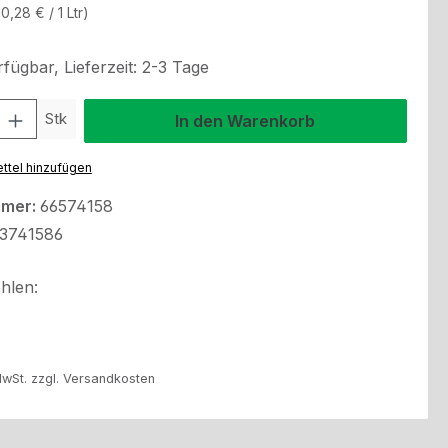
10,28 € / 1 Ltr)
fügbar, Lieferzeit: 2-3 Tage
l: Gib den gewünschten Wert ein oder benutze die Schaltflächen um
Stk
In den Warenkorb
ttel hinzufügen
mmer:
66574158
3741586
hlen:
MwSt. zzgl. Versandkosten