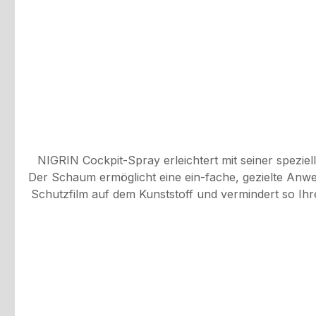
NIGRIN Cockpit-Spray erleichtert mit seiner spezi
Der Schaum ermöglicht eine ein-fache, gezielte Anw
Schutzfilm auf dem Kunststoff und vermindert so Ihren Pflegeaufwand.Spezifikationen: Inhalt: 400 
feingenarbte Oberflächen, pflegt und bringtseidenmatten Glanz, wirkt farbauff
aufsprühen und K