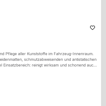
nd Pflege aller Kunststoffe im Fahrzeug-Innenraum.
seidenmatten, schmutzabweisenden und antistatischen
und Sitzflächen nicht mit Cockpit-Spraybehandeln! Vor Frost schützen.