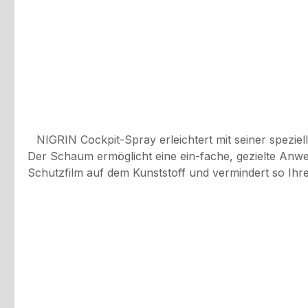
NIGRIN Cockpit-Spray erleichtert mit seiner spezi
Der Schaum ermöglicht eine ein-fache, gezielte Anw
Schutzfilm auf dem Kunststoff und vermindert so Ihren Pflegeaufwand.Spezifikationen: Inhalt: 400 ml
feingenarbte Oberflächen, pflegt und bringtseidenmatten Glanz, wirkt farbauff
aufsprühen und K