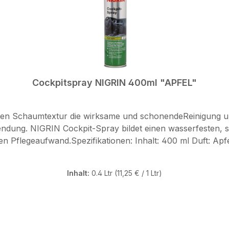
Cockpitspray NIGRIN 400ml "APFEL"
ellen Schaumtextur die wirksame und schonendeReinigung u
endung. NIGRIN Cockpit-Spray bildet einen wasserfesten, 
ml Duft: Apfel Einsatzbereich: reinigt wirksam und schonend auch
rischend und Staub abweisend Gebrauchsanweisung: vor Gebrauch schütteln, auf Tuch
unststoffteile abreiben Hinweis: Scheiben, Armaturengläser, Lenkrad, Pedale 
Inhalt:
0.4 Ltr
(11,25 € / 1 Ltr)