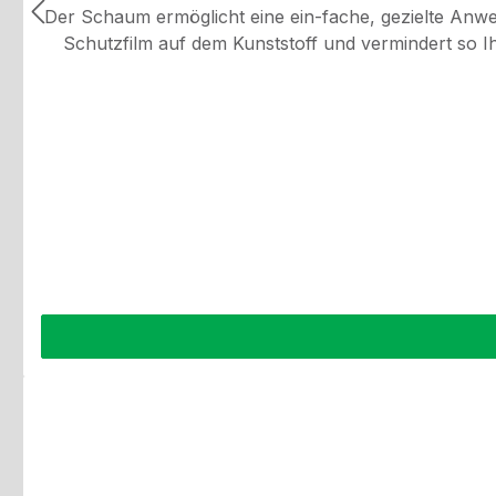
Der Schaum ermöglicht eine ein-fache, gezielte Anw
Schutzfilm auf dem Kunststoff und vermindert so Ihren Pflegeaufwand.Spezifikationen: Inhalt:
auch feingenarbte Oberflächen, pflegt und bringtseidenmatten Glanz, wirkt
Tuch aufsprühen und Kunststoffteile abreiben Hinweis: Scheiben, Armaturengläser, Lenkrad, Pedale und Sitzflächen nicht mit Cockpit-Spraybehandeln! Vor Frost