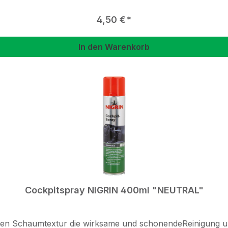
Regulärer Preis:
4,50 €
In den Warenkorb
Cockpitspray NIGRIN 400ml "NEUTRAL"
ellen Schaumtextur die wirksame und schonendeReinigung u