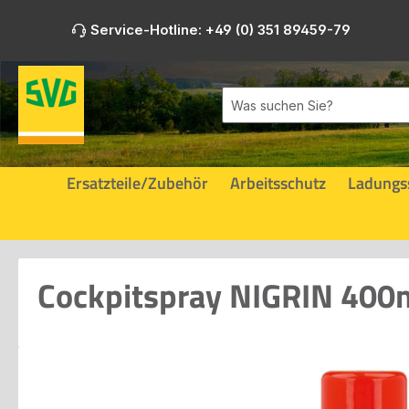
m Hauptinhalt springen
Zur Suche springen
Zur Hauptnavigation springen
Service-Hotline: +49 (0) 351 89459-79
Ersatzteile/Zubehör
Arbeitsschutz
Ladungs
Cockpitspray NIGRIN 40
Bildergalerie überspringen