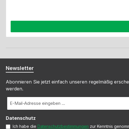
Newsletter
Abonnieren Sie jetzt einfach unseren regelmäßig ersche
werden.
E-
Mail-
Adresse
Datenschutz
*
Ich habe die
Datenschutzbestimmungen
zur Kenntnis genom