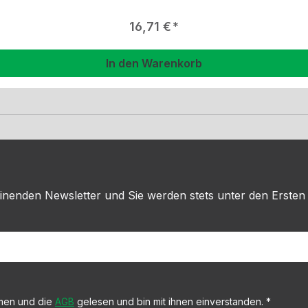
Regulärer Preis:
16,71 €
In den Warenkorb
inenden Newsletter und Sie werden stets unter den Ersten
men und die
AGB
gelesen und bin mit ihnen einverstanden.
*