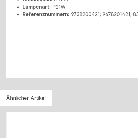
Lampenart:
P21W
Referenznummern:
9738200421; 9678201421; 8
Ähnlicher Artikel
Produktgalerie überspringen