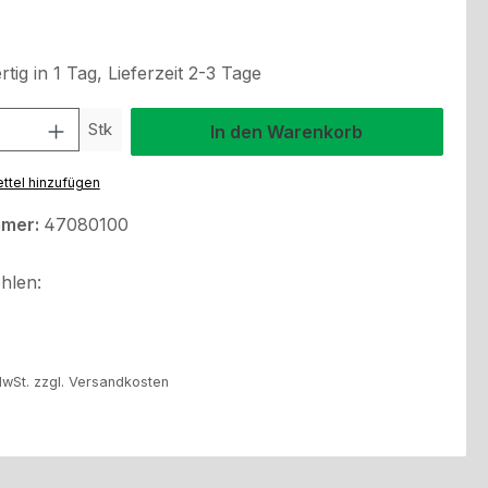
tig in 1 Tag, Lieferzeit 2-3 Tage
l: Gib den gewünschten Wert ein oder benutze die Schaltflächen um
Stk
In den Warenkorb
ttel hinzufügen
mmer:
47080100
hlen:
MwSt. zzgl. Versandkosten