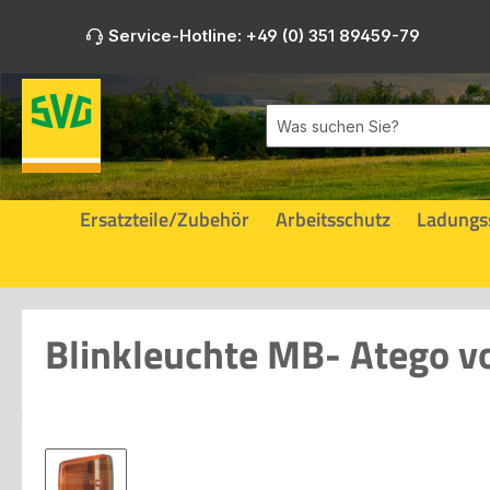
m Hauptinhalt springen
Zur Suche springen
Zur Hauptnavigation springen
Service-Hotline: +49 (0) 351 89459-79
Ersatzteile/Zubehör
Arbeitsschutz
Ladungs
Blinkleuchte MB- Atego vo
Bildergalerie überspringen