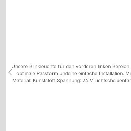
Unsere Blinkleuchte für den vorderen linken Bereich 
optimale Passform undeine einfache Installation. Mit dies
Material: Kunststoff Spannung: 24 V Lichtscheibenfarbe: gelb Montageart: Anbau Anschlussart: AMP Lampenart: P21W Referenznummern: 9738200321; 9678201321;