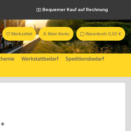
Bequemer Kauf auf Rechnung
Merkzettel
Mein Konto
Warenkorb
0,00 €
Chemie
Werkstattbedarf
Speditionsbedarf
eis:
€