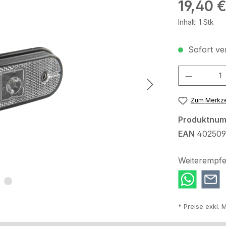
Regulärer Pr
19,40 
Inhalt:
1 Stk
Sofort ver
Produkt Anzah
Zum Merkze
Produktnu
EAN
402509
Weiterempfe
* Preise exkl. 