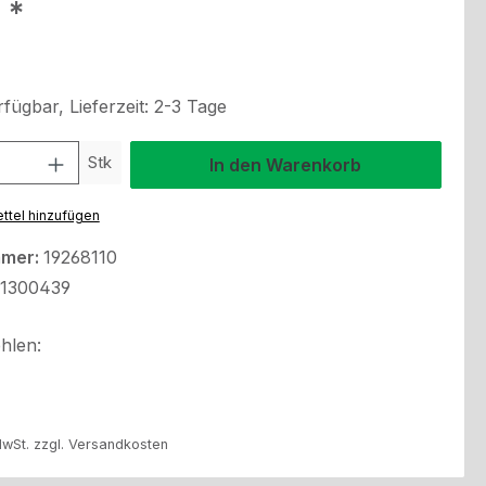
eis:
€
fügbar, Lieferzeit: 2-3 Tage
l: Gib den gewünschten Wert ein oder benutze die Schaltflächen um
Stk
In den Warenkorb
ttel hinzufügen
mmer:
19268110
1300439
hlen:
MwSt. zzgl. Versandkosten