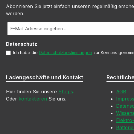
Abonnieren Sie jetzt einfach unseren regelmäßig ersche
werden.
E-
Mail-
Adresse
Datenschutz
*
Ich habe die
Datenschutzbestimmungen
zur Kenntnis genom
Ladengeschäfte und Kontakt
Rechtlich
Hier finden Sie unsere
Shops
.
AGB
Oder
kontaktieren
Sie uns.
Impres
Datens
Wissen
Elektro
Batteri