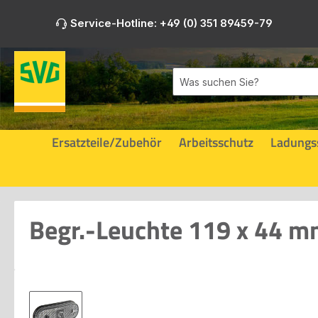
m Hauptinhalt springen
Zur Suche springen
Zur Hauptnavigation springen
Service-Hotline: +49 (0) 351 89459-79
Ersatzteile/Zubehör
Arbeitsschutz
Ladungs
Begr.-Leuchte 119 x 44 
Bildergalerie überspringen